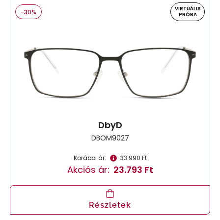
VIRTUÁLIS
-30%
PRÓBA
DbyD
DBOM9027
Korábbi ár:
33.990 Ft
Akciós ár:
23.793 Ft
Részletek