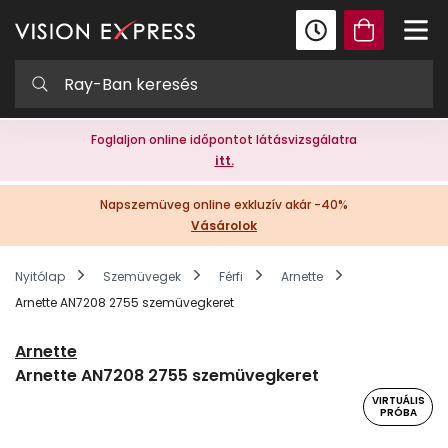
Foglaljon online időpontot látásvizsgálatra
itt.
Napszemüveg online exkluzív akár -40%
Vásárolok
Nyitólap
Szemüvegek
Férfi
Arnette
Arnette AN7208 2755 szemüvegkeret
Arnette
Arnette AN7208 2755 szemüvegkeret
VIRTUÁLIS
PRÓBA