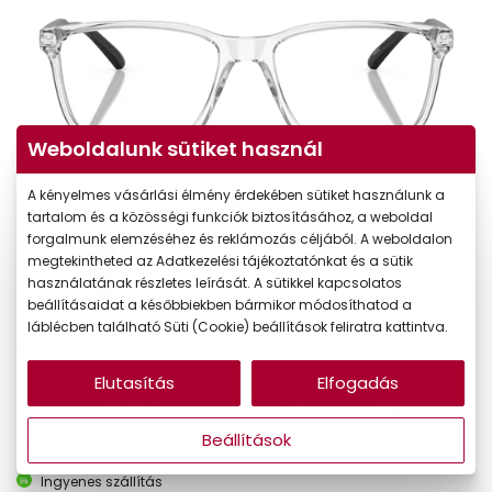
Weboldalunk sütiket használ
A kényelmes vásárlási élmény érdekében sütiket használunk a
tartalom és a közösségi funkciók biztosításához, a weboldal
forgalmunk elemzéséhez és reklámozás céljából. A weboldalon
megtekintheted az Adatkezelési tájékoztatónkat és a sütik
használatának részletes leírását. A sütikkel kapcsolatos
beállításaidat a későbbiekben bármikor módosíthatod a
láblécben található Süti (Cookie) beállítások feliratra kattintva.
41.990 Ft
Ár:
Elutasítás
Elfogadás
A feltűntetett ár a szemüvegkeretre vonatkozik.
Beállítások
Online megvásárolható
Készleten
Ingyenes szállítás