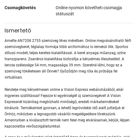
Csomagkövetés
Online nyomon követheti csomagja
státuszát
Ismertető
Arnette AN7208 2755 szemüveg M-es méretben. Online megvásárolható férfi
szemüvegkeret, téglalap formája több arcformához is remekül illik. Sportos
stílusú modell, teljes keretes kialakítással. A keret anyaga műanyag, színe
transzparens. Zsanéros kialakítása biztosítja a kényelmes illeszkedést. A
lencse szélessége 54 mm, magassága 39 mm. Szeretné látni, hogy ez a
szemüveg tökéletesen áll Önnek? Győződjön meg róla és próbálja fel
virtuálisan.
Rendelje meg kényelmesen online a Vision Express webáruházából, akár
ingyenes szállítással! Fejezze ki egyéniségét új szemüvegével! A Vision
Expressnél kizárólag megbízható minőségű, eredeti márkatermékeket
kínálunk. Termékeinket gyorsan, a lehető legrövidebb idő alatt juttatjuk el
Önhöz, miközben a legnagyobb vásárlói megelégedésre törekszünk.
Amennyiben a kiválasztott termék nem felel meg elvárásainak, kérjük, lépjen
kapcsolatba vevőszolgálatunkkal.