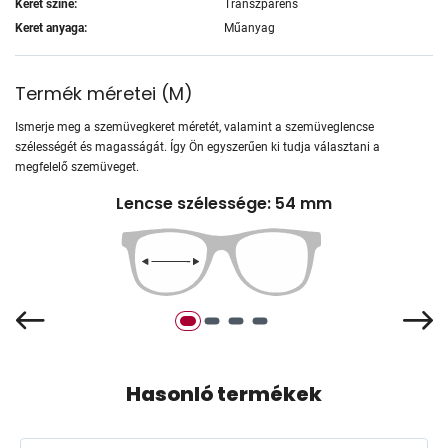
Keret színe:
Transzparens
Keret anyaga:
Műanyag
Termék méretei
(
M
)
Ismerje meg a szemüvegkeret méretét, valamint a szemüveglencse
szélességét és magasságát. Így Ön egyszerűen ki tudja választani a
megfelelő szemüveget.
Lencse szélessége: 54 mm
Hasonló termékek