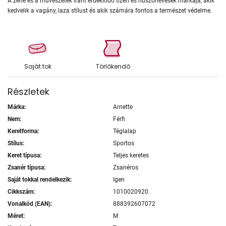
A zene és a művészetek iránt érdeklődő tizen és huszonévesek márkája, akik
kedvelik a vagány, laza stílust és akik számára fontos a természet védelme.
Saját tok
Törlőkendő
Részletek
Márka:
Arnette
Nem:
Férfi
Keretforma:
Téglalap
Stílus:
Sportos
Keret típusa:
Teljes keretes
Zsanér típusa:
Zsanéros
Saját tokkal rendelkezik:
Igen
Cikkszám:
1010020920
Vonalkód (EAN):
888392607072
Méret:
M