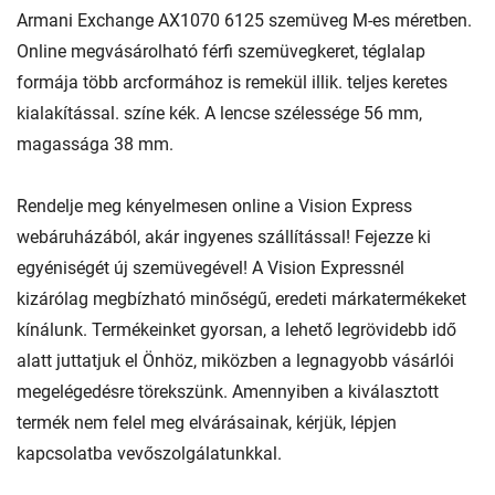
Armani Exchange AX1070 6125 szemüveg M-es méretben.
Online megvásárolható férfi szemüvegkeret, téglalap
formája több arcformához is remekül illik. teljes keretes
kialakítással. színe kék. A lencse szélessége 56 mm,
magassága 38 mm.
Rendelje meg kényelmesen online a Vision Express
webáruházából, akár ingyenes szállítással! Fejezze ki
egyéniségét új szemüvegével! A Vision Expressnél
kizárólag megbízható minőségű, eredeti márkatermékeket
kínálunk. Termékeinket gyorsan, a lehető legrövidebb idő
alatt juttatjuk el Önhöz, miközben a legnagyobb vásárlói
megelégedésre törekszünk. Amennyiben a kiválasztott
termék nem felel meg elvárásainak, kérjük, lépjen
kapcsolatba vevőszolgálatunkkal.