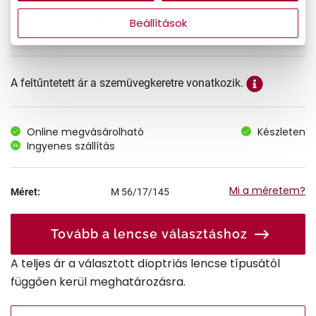
44.990 Ft
Ár:
Beállítások
A feltűntetett ár a szemüvegkeretre vonatkozik.
Online megvásárolható
Készleten
Ingyenes szállítás
Mi a méretem?
Méret:
M
56/17/145
Tovább a lencse választáshoz
A teljes ár a választott dioptriás lencse típusától
függően kerül meghatározásra.