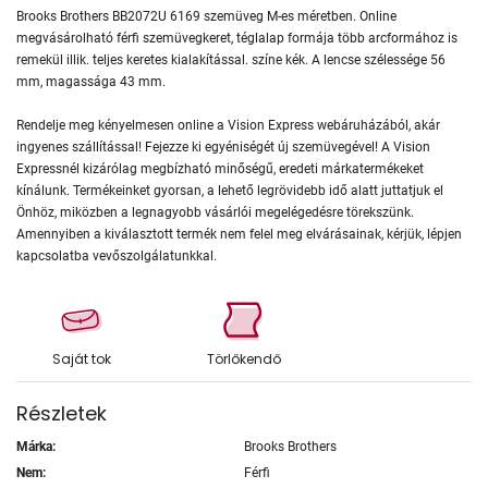
Brooks Brothers BB2072U 6169 szemüveg M-es méretben. Online
megvásárolható férfi szemüvegkeret, téglalap formája több arcformához is
remekül illik. teljes keretes kialakítással. színe kék. A lencse szélessége 56
mm, magassága 43 mm.
Rendelje meg kényelmesen online a Vision Express webáruházából, akár
ingyenes szállítással! Fejezze ki egyéniségét új szemüvegével! A Vision
Expressnél kizárólag megbízható minőségű, eredeti márkatermékeket
kínálunk. Termékeinket gyorsan, a lehető legrövidebb idő alatt juttatjuk el
Önhöz, miközben a legnagyobb vásárlói megelégedésre törekszünk.
Amennyiben a kiválasztott termék nem felel meg elvárásainak, kérjük, lépjen
kapcsolatba vevőszolgálatunkkal.
Saját tok
Törlőkendő
Részletek
Márka:
Brooks Brothers
Nem:
Férfi