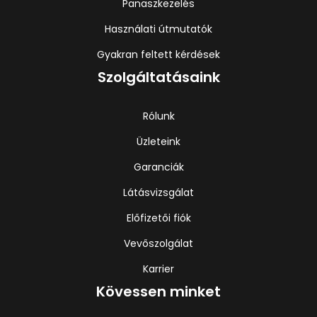
Panaszkezelés
Használati útmutatók
Gyakran feltett kérdések
Szolgáltatásaink
Rólunk
Üzleteink
Garanciák
Látásvizsgálat
Előfizetői fiók
Vevőszolgálat
Karrier
Kövessen minket