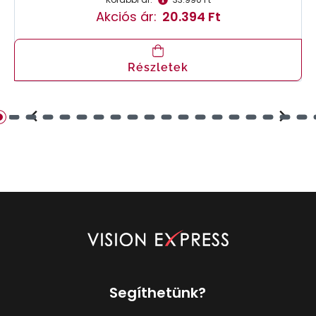
Akciós ár:
20.394 Ft
Részletek
Segíthetünk?