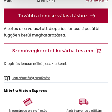
Mi a méretem?
Méret:
M
56/17/145
Tovább a lencse választáshoz
A teljes ár a választott dioptriás lencse típusától
függően kerül meghatározásra.
Szemüvegkeretet kosárba teszem
Dioptriás lencse nélkül, csak a keret.
Bolti elérhetőség ellenőrzése
Miért a Vision Express
Bizonságos online fizetés
Akár ingyenes szállítás