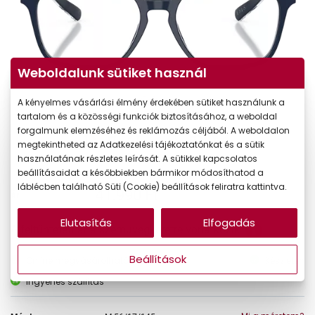
Weboldalunk sütiket használ
A kényelmes vásárlási élmény érdekében sütiket használunk a
tartalom és a közösségi funkciók biztosításához, a weboldal
forgalmunk elemzéséhez és reklámozás céljából. A weboldalon
megtekintheted az Adatkezelési tájékoztatónkat és a sütik
használatának részletes leírását. A sütikkel kapcsolatos
beállításaidat a későbbiekben bármikor módosíthatod a
láblécben található Süti (Cookie) beállítások feliratra kattintva.
41.990 Ft
Ár:
Elutasítás
Elfogadás
A feltűntetett ár a szemüvegkeretre vonatkozik.
Beállítások
Online megvásárolható
Készleten
Ingyenes szállítás