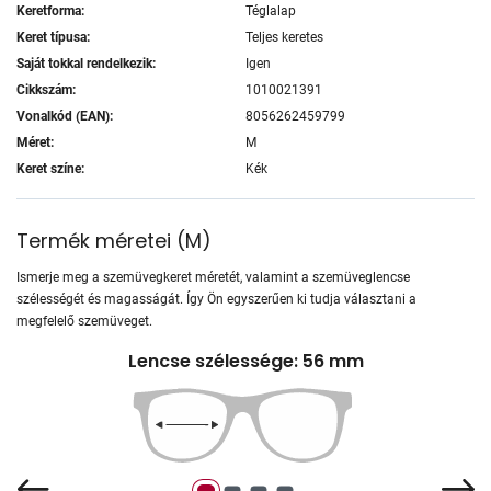
Keretforma:
Téglalap
Keret típusa:
Teljes keretes
Saját tokkal rendelkezik:
Igen
Cikkszám:
1010021391
Vonalkód (EAN):
8056262459799
Méret:
M
Keret színe:
Kék
Termék méretei
(
M
)
Ismerje meg a szemüvegkeret méretét, valamint a szemüveglencse
szélességét és magasságát. Így Ön egyszerűen ki tudja választani a
megfelelő szemüveget.
Lencse szélessége: 56 mm