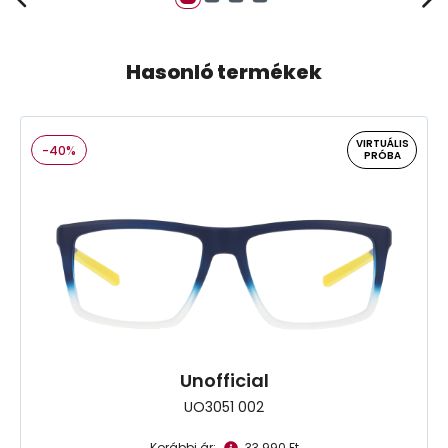
Hasonló termékek
VIRTUÁLIS
-40%
PRÓBA
Unofficial
UO3051 002
Korábbi ár:
33.990 Ft