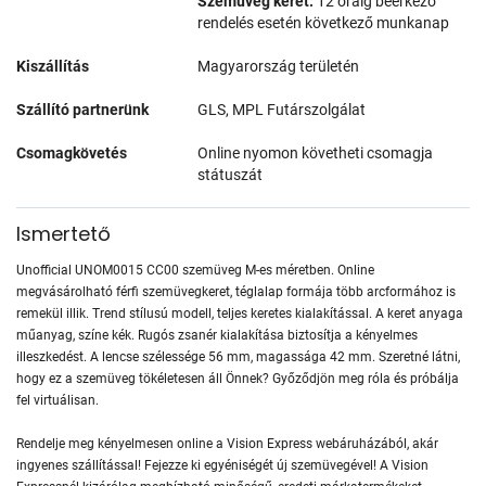
Szemüveg keret:
12 óráig beérkező
rendelés esetén következő munkanap
Kiszállítás
Magyarország területén
Szállító partnerünk
GLS, MPL Futárszolgálat
Csomagkövetés
Online nyomon követheti csomagja
státuszát
Ismertető
Unofficial UNOM0015 CC00 szemüveg M-es méretben. Online
megvásárolható férfi szemüvegkeret, téglalap formája több arcformához is
remekül illik. Trend stílusú modell, teljes keretes kialakítással. A keret anyaga
műanyag, színe kék. Rugós zsanér kialakítása biztosítja a kényelmes
illeszkedést. A lencse szélessége 56 mm, magassága 42 mm. Szeretné látni,
hogy ez a szemüveg tökéletesen áll Önnek? Győződjön meg róla és próbálja
fel virtuálisan.
Rendelje meg kényelmesen online a Vision Express webáruházából, akár
ingyenes szállítással! Fejezze ki egyéniségét új szemüvegével! A Vision