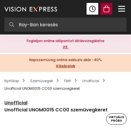
Foglaljon online időpontot látásvizsgálatra
itt.
Napszemüveg online exkluzív akár -40%
Vásárolok
Nyitólap
Szemüvegek
Férfi
Unofficial
Unofficial UNOM0015 CC00 szemüvegkeret
Unofficial
Unofficial UNOM0015 CC00 szemüvegkeret
VIRTUÁLIS
PRÓBA