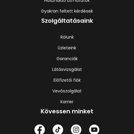
Használati útmutatók
Gyakran feltett kérdések
Szolgáltatásaink
Rólunk
Üzleteink
Garanciák
Látásvizsgálat
Előfizetői fiók
Vevőszolgálat
Karrier
Kövessen minket