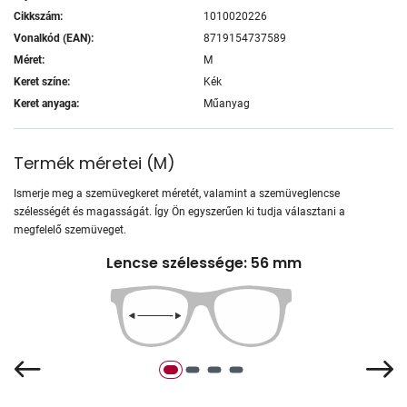
Cikkszám:
1010020226
Vonalkód (EAN):
8719154737589
Méret:
M
Keret színe:
Kék
Keret anyaga:
Műanyag
Termék méretei
(
M
)
Ismerje meg a szemüvegkeret méretét, valamint a szemüveglencse
szélességét és magasságát. Így Ön egyszerűen ki tudja választani a
megfelelő szemüveget.
Lencse szélessége: 56 mm