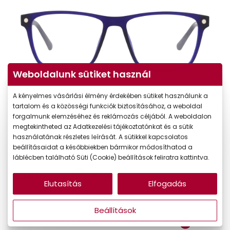
Weboldalunk sütiket használ
A kényelmes vásárlási élmény érdekében sütiket használunk a
tartalom és a közösségi funkciók biztosításához, a weboldal
forgalmunk elemzéséhez és reklámozás céljából. A weboldalon
megtekintheted az Adatkezelési tájékoztatónkat és a sütik
használatának részletes leírását. A sütikkel kapcsolatos
beállításaidat a későbbiekben bármikor módosíthatod a
-50%
láblécben található Süti (Cookie) beállítások feliratra kattintva.
26.990 Ft
Korábbi ár:
Elutasítás
Elfogadás
13.495 Ft
Akciós ár:
Beállítások
A feltűntetett ár a szemüvegkeretre vonatkozik.