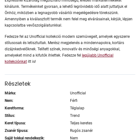
Expressnél kizárólag megbízható minőségű, eredeti márkatermékeket
kínálunk. Termékeinket gyorsan, a lehető legrövidebb idő alatt juttatjuk el
Önhöz, miközben a legnagyobb vásárlói megelégedésre törekszünk.
Amennyiben a kiválasztott termék nem felel meg elvárásainak, kérjük, lépjen
kapcsolatba vevőszolgálatunkkal.
Fedezze fel az Unofficial kollekció modern szemüvegeit, amelyek egyszerre
stílusosak és letisztultak. Merész megjelenés a mindennapokra, kortárs
dizájnkedvelőknek. Telített színek, innovatív és minőségi anyagokkal,
amelyeket mind a kifutók ihlettek. Fedezze fel
legújabb Unofficial
kollekciónkat
itt is!
Részletek
Márka:
Unofficial
Nem:
Férfi
Keretforma:
Téglalap
Stílus:
Trend
Keret típusa:
Teljes keretes
Zsanér típusa:
Rugós zsanér
Saját tokkal rendelkezik:
Nem