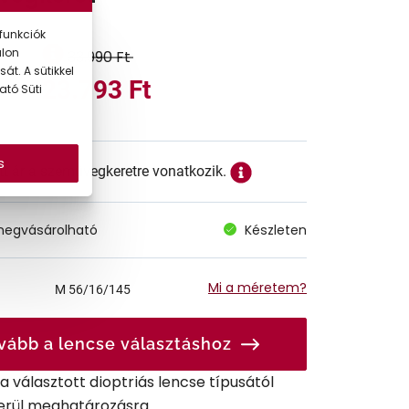
funkciók
alon
33.990 Ft
át. A sütikkel
23.793 Ft
ató Süti
s
ett ár a szemüvegkeretre vonatkozik.
megvásárolható
Készleten
Mi a méretem?
M
56/16/145
vább a lencse választáshoz
r a választott dioptriás lencse típusától
erül meghatározásra.