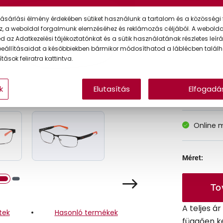
ásárlási élmény érdekében sütiket használunk a tartalom és a közösségi 
z, a weboldal forgalmunk elemzéséhez és reklámozás céljából. A webold
Korábbi ár:
 az Adatkezelési tájékoztatónkat és a sütik használatának részletes leírás
eállításaidat a későbbiekben bármikor módosíthatod a láblécben találh
Akciós ár:
tások feliratra kattintva.
k
Elutasítás
Elfogadá
A feltűntet
Online 
Méret:
To
A teljes á
tek
Hasonló termékek
függően k