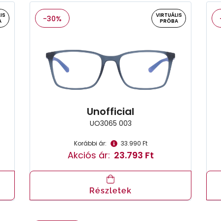
IS
VIRTUÁLIS
-30%
A
PRÓBA
Unofficial
UO3065 003
Korábbi ár:
33.990 Ft
Akciós ár:
23.793 Ft
Részletek