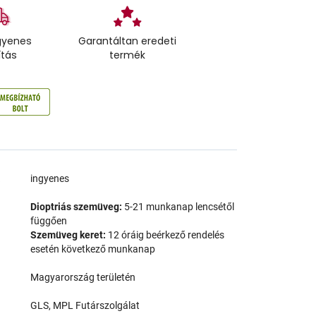
gyenes
Garantáltan eredeti
ítás
termék
a
ingyenes
Dioptriás szemüveg:
5-21 munkanap lencsétől
függően
Szemüveg keret:
12 óráig beérkező rendelés
esetén következő munkanap
Magyarország területén
GLS, MPL Futárszolgálat