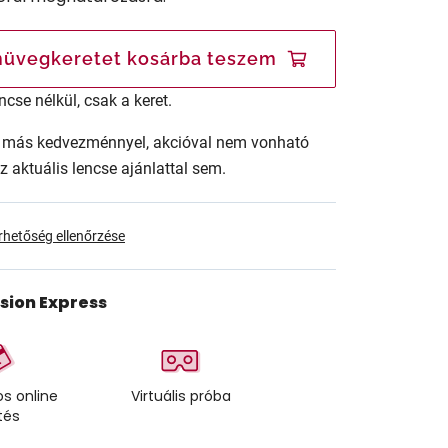
üvegkeretet kosárba teszem
ncse nélkül, csak a keret.
ár más kedvezménnyel, akcióval nem vonható
az aktuális lencse ajánlattal sem.
érhetőség ellenőrzése
ision Express
s online
Virtuális próba
tés