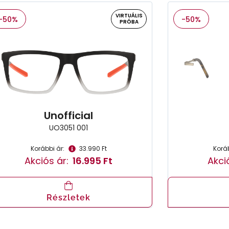
VIRTUÁLIS
-50%
-50%
PRÓBA
Unofficial
UO3051 001
Korábbi ár:
33.990 Ft
Koráb
Akciós ár:
16.995 Ft
Akci
Részletek