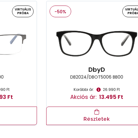
VIRTUÁLIS
VIRTUÁL
-50%
PRÓBA
PRÓB
DbyD
00
DB2024/DBOT5006 BB00
990 Ft
Korábbi ár:
26.990 Ft
93 Ft
Akciós ár:
13.495 Ft
Részletek