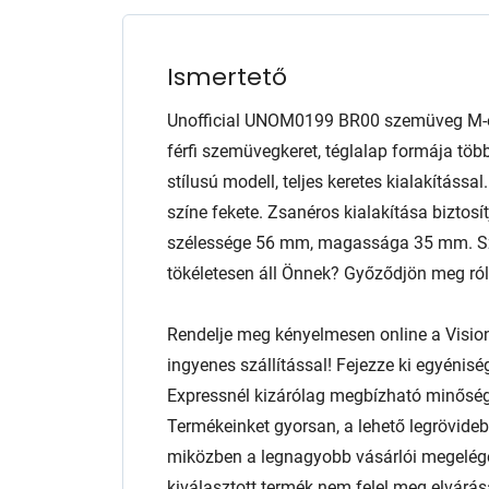
Ismertető
Unofficial UNOM0199 BR00 szemüveg M-e
férfi szemüvegkeret, téglalap formája több
stílusú modell, teljes keretes kialakításs
színe fekete. Zsanéros kialakítása biztosí
szélessége 56 mm, magassága 35 mm. Sze
tökéletesen áll Önnek? Győződjön meg róla 
Rendelje meg kényelmesen online a Visio
ingyenes szállítással! Fejezze ki egyénis
Expressnél kizárólag megbízható minőség
Termékeinket gyorsan, a lehető legrövidebb
miközben a legnagyobb vásárlói megelég
kiválasztott termék nem felel meg elvárás