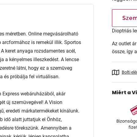
Szem
Dioptriás le
s méretben. Online megvásárolható
 arcformához is remekül illik. Sportos
Az outlet 
al. A keret anyaga rozsdamentes acél,
össze, így 
tja a kényelmes illeszkedést. A lencse
retné látni, hogy ez a szemüveg
Bolti el
és próbálja fel virtuálisan.
Miért a V
n Express webáruházából, akár
égét új szemüvegével! A Vision
ű, eredeti márkatermékeket kínálunk.
 idő alatt juttatjuk el Önhöz,
Bizonságo
fize
edésre törekszünk. Amennyiben a
ainak, kérjük, lépjen kapcsolatba