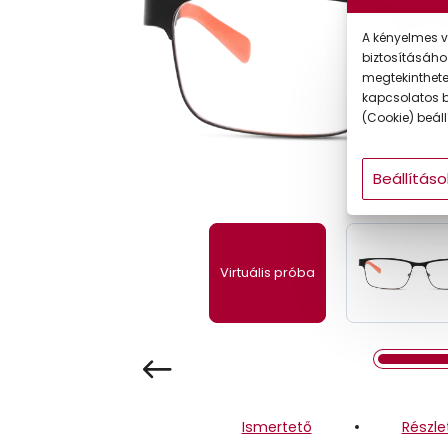
Gyermek
A kényelmes v
biztosításáho
megtekintheted
kapcsolatos b
(Cookie) beállí
Beállításo
Virtuális próba
Ismertető
Részle