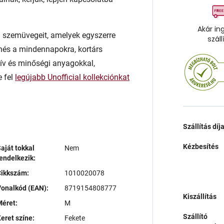
Akár in
rn szemüvegeit, amelyek egyszerre
száll
enés a mindennapokra, kortárs
atív és minőségi anyagokkal,
e fel
legújabb Unofficial kollekciónkat
Szállítás díj
Kézbesítés
aját tokkal
Nem
endelkezik:
Cikkszám:
1010020078
onalkód (EAN):
8719154808777
Kiszállítás
éret:
M
Szállító
eret színe:
Fekete