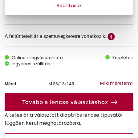
Beállítások
60.990 Ft
Ár:
A feltűntetett ár a szemüvegkeretre vonatkozik.
Online megvásárolható
Készleten
Ingyenes szállítás
Mi a méretem?
Méret:
M
58/18/145
Tovább a lencse választáshoz
A teljes ár a választott dioptriás lencse típusától
függően kerül meghatározásra.