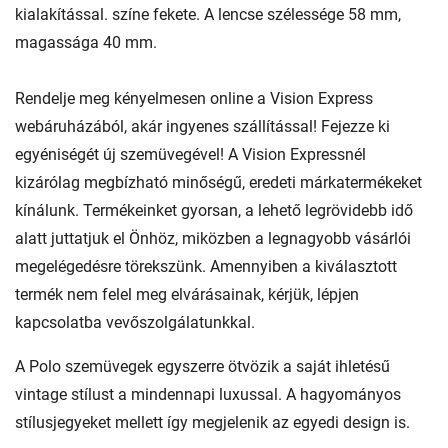
kialakítással. színe fekete. A lencse szélessége 58 mm,
magassága 40 mm.
Rendelje meg kényelmesen online a Vision Express
webáruházából, akár ingyenes szállítással! Fejezze ki
egyéniségét új szemüvegével! A Vision Expressnél
kizárólag megbízható minőségű, eredeti márkatermékeket
kínálunk. Termékeinket gyorsan, a lehető legrövidebb idő
alatt juttatjuk el Önhöz, miközben a legnagyobb vásárlói
megelégedésre törekszünk. Amennyiben a kiválasztott
termék nem felel meg elvárásainak, kérjük, lépjen
kapcsolatba vevőszolgálatunkkal.
A Polo szemüvegek egyszerre ötvözik a saját ihletésű
vintage stílust a mindennapi luxussal. A hagyományos
stílusjegyeket mellett így megjelenik az egyedi design is.