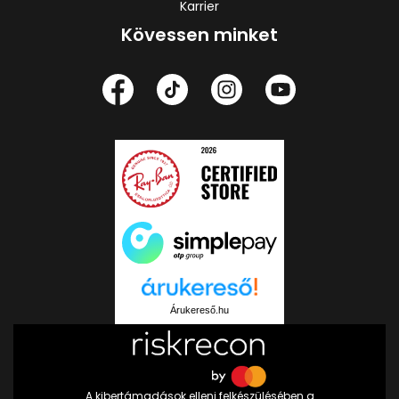
Karrier
Kövessen minket
Árukereső.hu
A kibertámadások elleni felkészülésében a