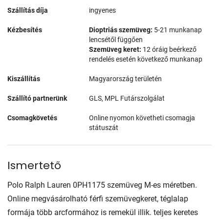
Szállítás díja
ingyenes
Kézbesítés
Dioptriás szemüveg:
5-21 munkanap
lencsétől függően
Szemüveg keret:
12 óráig beérkező
rendelés esetén következő munkanap
Kiszállítás
Magyarország területén
Szállító partnerünk
GLS, MPL Futárszolgálat
Csomagkövetés
Online nyomon követheti csomagja
státuszát
Ismertető
Polo Ralph Lauren 0PH1175 szemüveg M-es méretben.
Online megvásárolható férfi szemüvegkeret, téglalap
formája több arcformához is remekül illik. teljes keretes