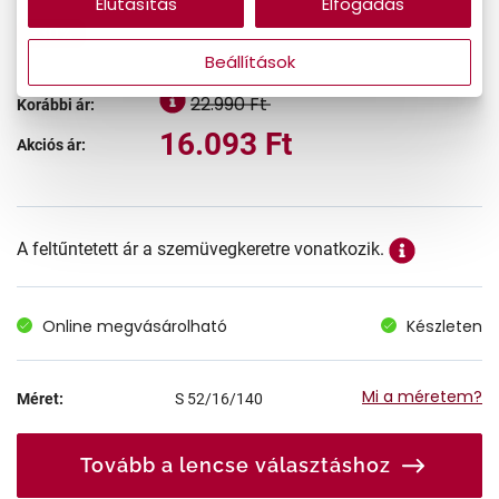
Elutasítás
Elfogadás
-30%
Beállítások
22.990 Ft
Korábbi ár:
16.093 Ft
Akciós ár:
A feltűntetett ár a szemüvegkeretre vonatkozik.
Online megvásárolható
Készleten
Mi a méretem?
Méret:
S
52/16/140
Tovább a lencse választáshoz