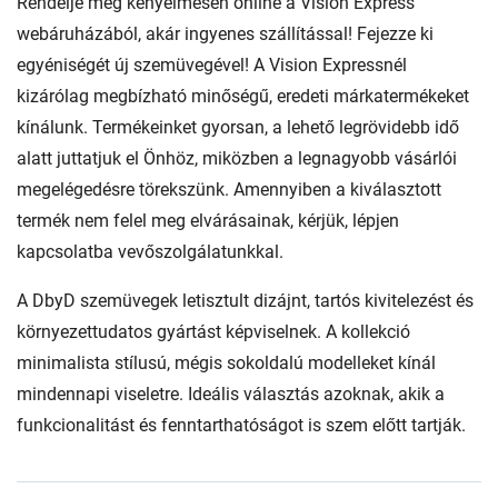
Rendelje meg kényelmesen online a Vision Express
webáruházából, akár ingyenes szállítással! Fejezze ki
egyéniségét új szemüvegével! A Vision Expressnél
kizárólag megbízható minőségű, eredeti márkatermékeket
kínálunk. Termékeinket gyorsan, a lehető legrövidebb idő
alatt juttatjuk el Önhöz, miközben a legnagyobb vásárlói
megelégedésre törekszünk. Amennyiben a kiválasztott
termék nem felel meg elvárásainak, kérjük, lépjen
kapcsolatba vevőszolgálatunkkal.
A DbyD szemüvegek letisztult dizájnt, tartós kivitelezést és
környezettudatos gyártást képviselnek. A kollekció
minimalista stílusú, mégis sokoldalú modelleket kínál
mindennapi viseletre. Ideális választás azoknak, akik a
funkcionalitást és fenntarthatóságot is szem előtt tartják.