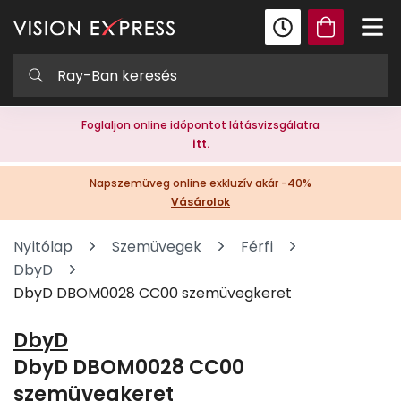
Foglaljon online időpontot látásvizsgálatra
itt.
Napszemüveg online exkluzív akár -40%
Vásárolok
Nyitólap
Szemüvegek
Férfi
DbyD
DbyD DBOM0028 CC00 szemüvegkeret
DbyD
DbyD DBOM0028 CC00
szemüvegkeret