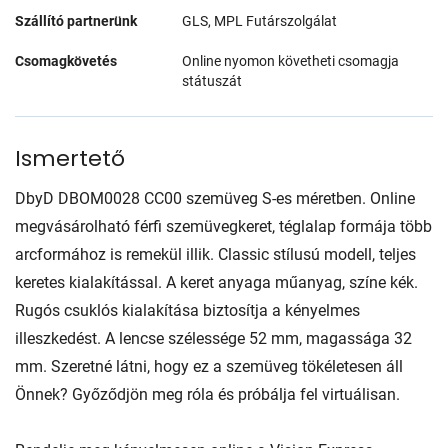
Szállító partnerünk
GLS, MPL Futárszolgálat
Csomagkövetés
Online nyomon követheti csomagja
státuszát
Ismertető
DbyD DBOM0028 CC00 szemüveg S-es méretben. Online
megvásárolható férfi szemüvegkeret, téglalap formája több
arcformához is remekül illik. Classic stílusú modell, teljes
keretes kialakítással. A keret anyaga műanyag, színe kék.
Rugós csuklós kialakítása biztosítja a kényelmes
illeszkedést. A lencse szélessége 52 mm, magassága 32
mm. Szeretné látni, hogy ez a szemüveg tökéletesen áll
Önnek? Győződjön meg róla és próbálja fel virtuálisan.