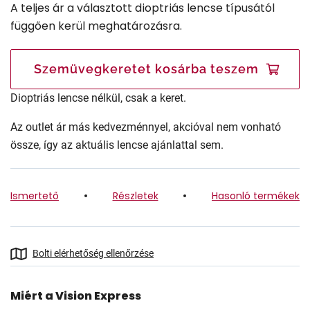
A teljes ár a választott dioptriás lencse típusától
függően kerül meghatározásra.
Szemüvegkeretet kosárba teszem
Dioptriás lencse nélkül, csak a keret.
Az outlet ár más kedvezménnyel, akcióval nem vonható
össze, így az aktuális lencse ajánlattal sem.
Ismertető
Részletek
Hasonló termékek
Bolti elérhetőség ellenőrzése
Miért a Vision Express