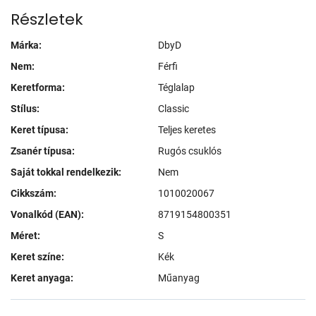
Részletek
Márka:
DbyD
Nem:
Férfi
Keretforma:
Téglalap
Stílus:
Classic
Keret típusa:
Teljes keretes
Zsanér típusa:
Rugós csuklós
Saját tokkal rendelkezik:
Nem
Cikkszám:
1010020067
Vonalkód (EAN):
8719154800351
Méret:
S
Keret színe:
Kék
Keret anyaga:
Műanyag