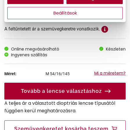
41.990 Ft
Ár:
Beállítások
A feltűntetett ár a szemüvegkeretre vonatkozik.
Online megvásárolható
Készleten
Ingyenes szállítás
Mi a méretem?
Méret:
M
54/16/145
Tovább a lencse választáshoz
A teljes ár a választott dioptriás lencse típusától
függően kerül meghatározásra.
Szemüvegkeretet kosárba teszem