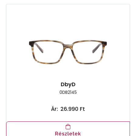
DbyD
0DB2145
Ár:
26.990 Ft
Részletek