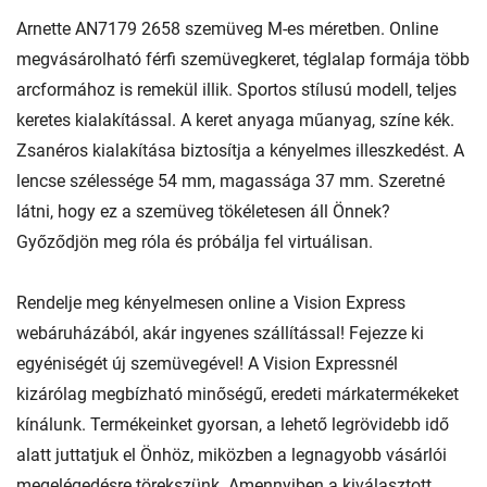
Arnette AN7179 2658 szemüveg M-es méretben. Online
megvásárolható férfi szemüvegkeret, téglalap formája több
arcformához is remekül illik. Sportos stílusú modell, teljes
keretes kialakítással. A keret anyaga műanyag, színe kék.
Zsanéros kialakítása biztosítja a kényelmes illeszkedést. A
lencse szélessége 54 mm, magassága 37 mm. Szeretné
látni, hogy ez a szemüveg tökéletesen áll Önnek?
Győződjön meg róla és próbálja fel virtuálisan.
Rendelje meg kényelmesen online a Vision Express
webáruházából, akár ingyenes szállítással! Fejezze ki
egyéniségét új szemüvegével! A Vision Expressnél
kizárólag megbízható minőségű, eredeti márkatermékeket
kínálunk. Termékeinket gyorsan, a lehető legrövidebb idő
alatt juttatjuk el Önhöz, miközben a legnagyobb vásárlói
megelégedésre törekszünk. Amennyiben a kiválasztott