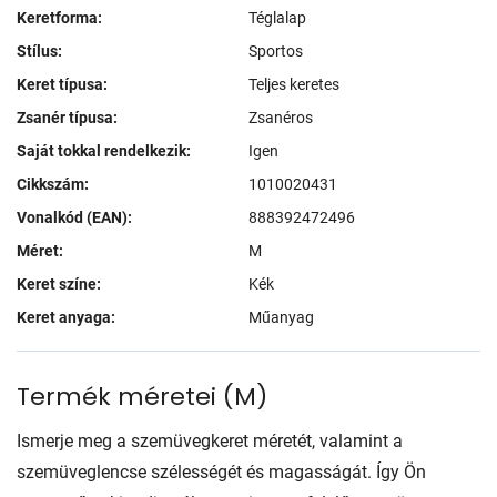
Keretforma:
Téglalap
Stílus:
Sportos
Keret típusa:
Teljes keretes
Zsanér típusa:
Zsanéros
Saját tokkal rendelkezik:
Igen
Cikkszám:
1010020431
Vonalkód (EAN):
888392472496
Méret:
M
Keret színe:
Kék
Keret anyaga:
Műanyag
Termék méretei
(
M
)
Ismerje meg a szemüvegkeret méretét, valamint a
szemüveglencse szélességét és magasságát. Így Ön