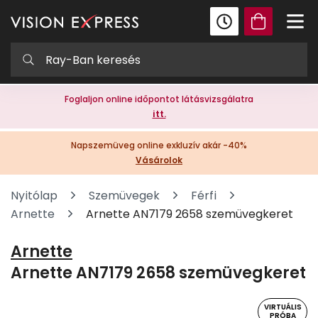
Foglaljon online időpontot látásvizsgálatra
itt.
Napszemüveg online exkluzív akár -40%
Vásárolok
Nyitólap
Szemüvegek
Férfi
Arnette
Arnette AN7179 2658 szemüvegkeret
Arnette
Arnette AN7179 2658 szemüvegkeret
VIRTUÁLIS
PRÓBA