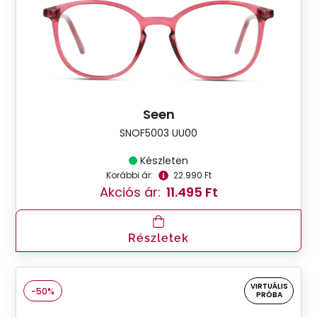
Seen
SNOF5003 UU00
Készleten
Korábbi ár:
22.990 Ft
Akciós ár:
11.495 Ft
Részletek
VIRTUÁLIS
-50%
PRÓBA