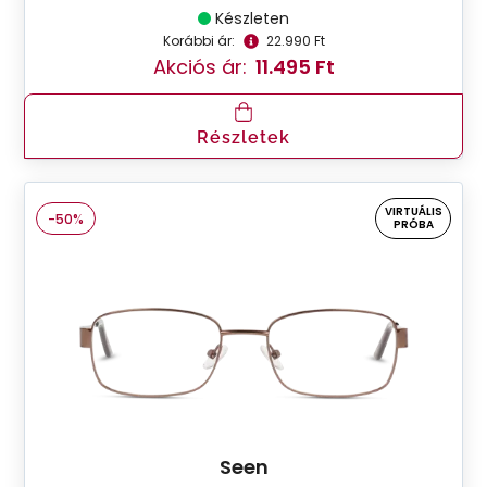
Készleten
Korábbi ár:
22.990 Ft
Akciós ár:
11.495 Ft
Részletek
VIRTUÁLIS
-50%
PRÓBA
Seen