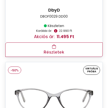
DbyD
DBOF0029 DD00
Készleten
Korábbi ár:
22.990 Ft
Akciós ár:
11.495 Ft
Részletek
VIRTUÁLIS
-50%
PRÓBA