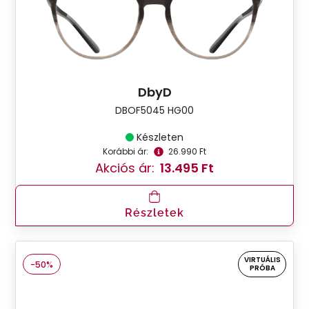
DbyD
DBOF5045 HG00
Készleten
Korábbi ár:
26.990 Ft
Akciós ár:
13.495 Ft
Részletek
VIRTUÁLIS
-50%
PRÓBA