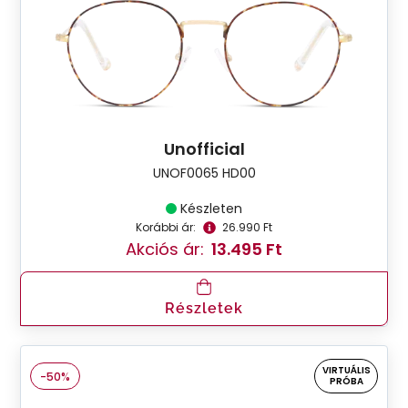
Unofficial
UNOF0065 HD00
Készleten
Korábbi ár:
26.990 Ft
Akciós ár:
13.495 Ft
Részletek
VIRTUÁLIS
-50%
PRÓBA