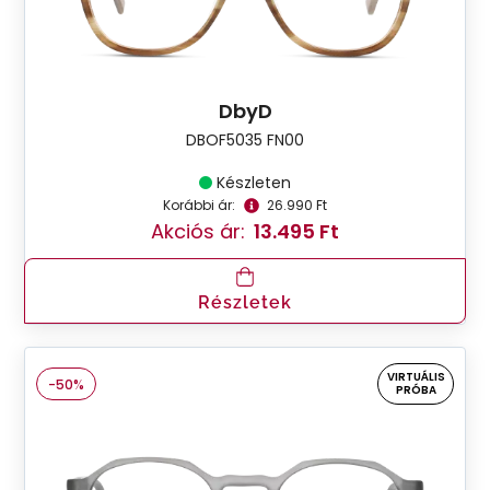
DbyD
DBOF5035 FN00
Készleten
Korábbi ár:
26.990 Ft
Akciós ár:
13.495 Ft
Részletek
VIRTUÁLIS
-50%
PRÓBA