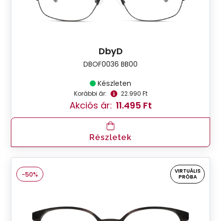
DbyD
DBOF0036 BB00
Készleten
Korábbi ár:
22.990 Ft
Akciós ár:
11.495 Ft
Részletek
VIRTUÁLIS
-50%
PRÓBA