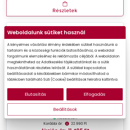
Részletek
VIRTUÁLIS
Weboldalunk sütiket használ
-50%
PRÓBA
A kényelmes vásárlási élmény érdekében sütiket használunk a
tartalom és a közösségi funkciók biztosításához, a weboldal
forgalmunk elemzéséhez és reklámozás céljából. A weboldalon
megtekintheted az Adatkezelési tájékoztatónkat és a sütik
használatának részletes leírását. A sütikkel kapcsolatos
beállításaidat a későbbiekben bármikor módosíthatod a
láblécben található Süti (Cookie) beállítások feliratra kattintva.
Elutasítás
Elfogadás
Seen
SNOU5006 VV00
Beállítások
Készleten
Korábbi ár:
22.990 Ft