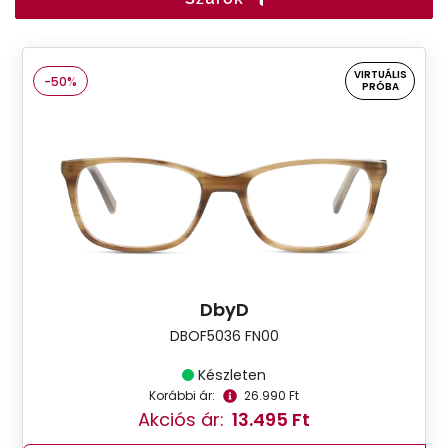
VIRTUÁLIS
-50%
PRÓBA
DbyD
DBOF5036 FN00
Készleten
Korábbi ár:
26.990 Ft
Akciós ár:
13.495 Ft