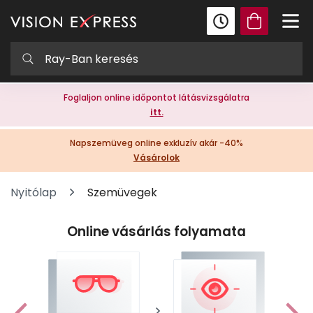
Foglaljon online időpontot látásvizsgálatra
itt.
Napszemüveg online exkluzív akár -40%
Vásárolok
Nyitólap
Szemüvegek
Online vásárlás folyamata