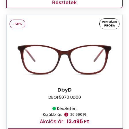
Részletek
VIRTUÁLIS
-50%
PRÓBA
DbyD
DBOF5070 UD00
Készleten
Korábbi ár:
26.990 Ft
Akciós ár:
13.495 Ft