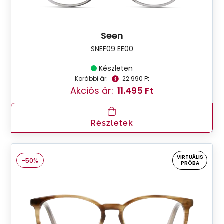
Seen
SNEF09 EE00
Készleten
Korábbi ár:
22.990 Ft
Akciós ár:
11.495 Ft
Részletek
VIRTUÁLIS
-50%
PRÓBA