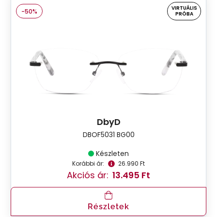
VIRTUÁLIS
-50%
PRÓBA
DbyD
DBOF5031 BG00
Készleten
Korábbi ár:
26.990 Ft
Akciós ár:
13.495 Ft
Részletek