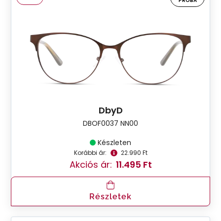
PRÓBA
DbyD
DBOF0037 NN00
Készleten
Korábbi ár:
22.990 Ft
Akciós ár:
11.495 Ft
Részletek