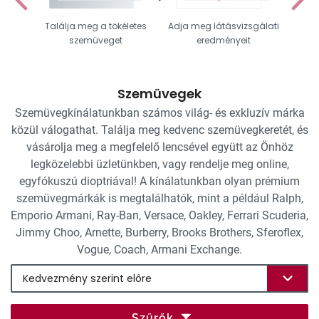
Találja meg a tökéletes
Adja meg látásvizsgálati
Vál
szemüveget
eredményeit
Szemüvegek
Szemüvegkínálatunkban számos világ- és exkluzív márka
közül válogathat. Találja meg kedvenc szemüvegkeretét, és
vásárolja meg a megfelelő lencsével együtt az Önhöz
legközelebbi üzletünkben, vagy rendelje meg online,
egyfókuszú dioptriával! A kínálatunkban olyan prémium
szemüvegmárkák is megtalálhatók, mint a például Ralph,
Emporio Armani, Ray-Ban, Versace, Oakley, Ferrari Scuderia,
Jimmy Choo, Arnette, Burberry, Brooks Brothers, Sferoflex,
Vogue, Coach, Armani Exchange.
Szűrők