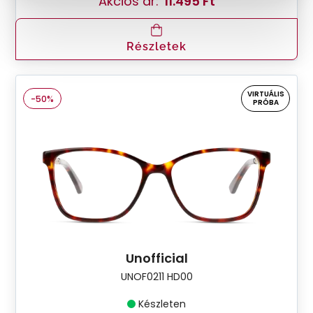
Akciós ár:
11.495 Ft
Részletek
VIRTUÁLIS
-50%
PRÓBA
Unofficial
UNOF0211 HD00
Készleten