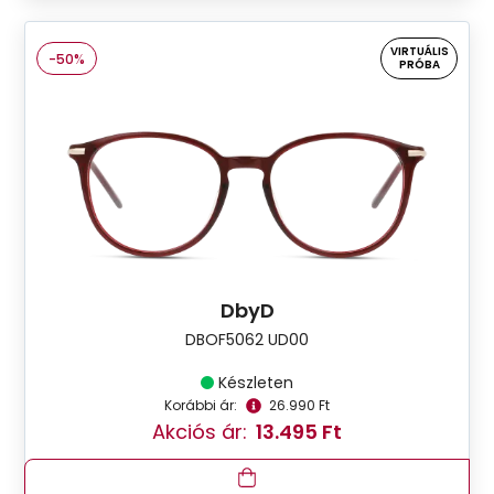
VIRTUÁLIS
-50%
PRÓBA
DbyD
DBOF5062 UD00
Készleten
Korábbi ár:
26.990 Ft
Akciós ár:
13.495 Ft