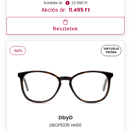
Korábbi ár:
22.990 Ft
Akciós ár:
11.495 Ft
Részletek
VIRTUÁLIS
-50%
PRÓBA
DbyD
DBOF5035 HH00