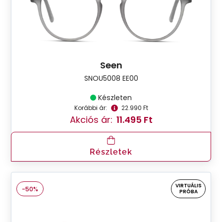
Seen
SNOU5008 EE00
Készleten
Korábbi ár:
22.990 Ft
Akciós ár:
11.495 Ft
Részletek
VIRTUÁLIS
-50%
PRÓBA