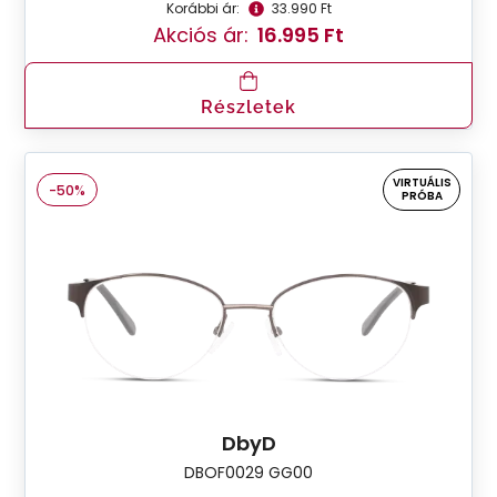
Korábbi ár:
33.990 Ft
Akciós ár:
16.995 Ft
Részletek
VIRTUÁLIS
-50%
PRÓBA
DbyD
DBOF0029 GG00