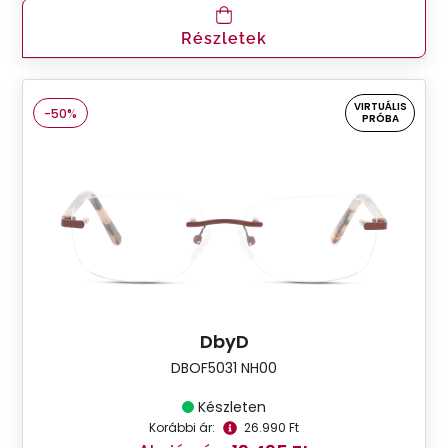
Részletek
VIRTUÁLIS
-50%
PRÓBA
DbyD
DBOF5031 NH00
Készleten
Korábbi ár:
26.990 Ft