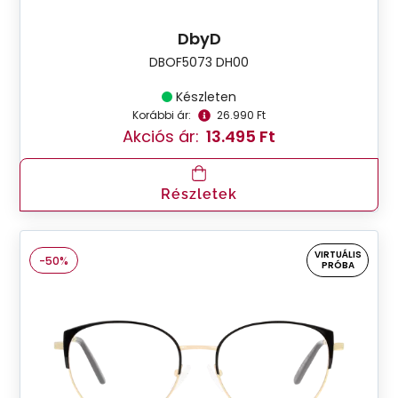
DbyD
DBOF5073 DH00
Készleten
Korábbi ár:
26.990 Ft
Akciós ár:
13.495 Ft
Részletek
VIRTUÁLIS
-50%
PRÓBA