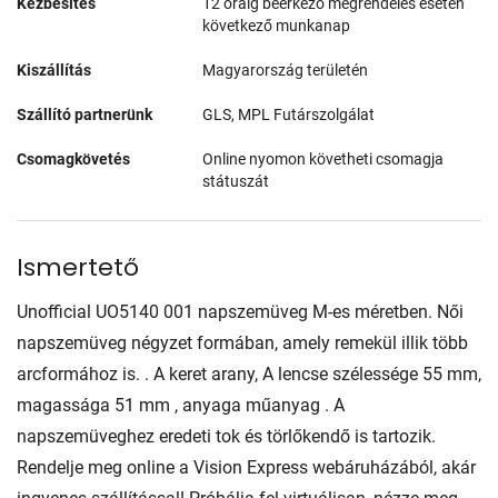
Kézbesítés
12 óráig beérkező megrendelés esetén
következő munkanap
Kiszállítás
Magyarország területén
Szállító partnerünk
GLS, MPL Futárszolgálat
Csomagkövetés
Online nyomon követheti csomagja
státuszát
Ismertető
Unofficial UO5140 001 napszemüveg M-es méretben. Női
napszemüveg négyzet formában, amely remekül illik több
arcformához is. . A keret arany, A lencse szélessége 55 mm,
magassága 51 mm , anyaga műanyag . A
napszemüveghez eredeti tok és törlőkendő is tartozik.
Rendelje meg online a Vision Express webáruházából, akár