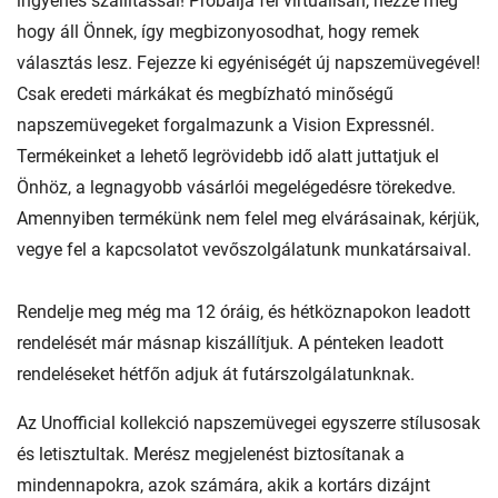
ingyenes szállítással! Próbálja fel virtuálisan, nézze meg
hogy áll Önnek, így megbizonyosodhat, hogy remek
választás lesz. Fejezze ki egyéniségét új napszemüvegével!
Csak eredeti márkákat és megbízható minőségű
napszemüvegeket forgalmazunk a Vision Expressnél.
Termékeinket a lehető legrövidebb idő alatt juttatjuk el
Önhöz, a legnagyobb vásárlói megelégedésre törekedve.
Amennyiben termékünk nem felel meg elvárásainak, kérjük,
vegye fel a kapcsolatot vevőszolgálatunk munkatársaival.
Rendelje meg még ma 12 óráig, és hétköznapokon leadott
rendelését már másnap kiszállítjuk. A pénteken leadott
rendeléseket hétfőn adjuk át futárszolgálatunknak.
Az Unofficial kollekció napszemüvegei egyszerre stílusosak
és letisztultak. Merész megjelenést biztosítanak a
mindennapokra, azok számára, akik a kortárs dizájnt