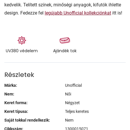
kedvelik. Telített színek, minőségi anyagok, kifutók ihlette
design. Fedezze fel
legújabb Unofficial kollekciónkat
itt is!
UV380 védelem
Ajándék tok
Részletek
Márka:
Unofficial
Nem:
Női
Keret forma:
Négyzet
Keret típusa:
Teljes keretes
Saját tokkal rendelkezik:
Nem
Cikkszám:
1300015071