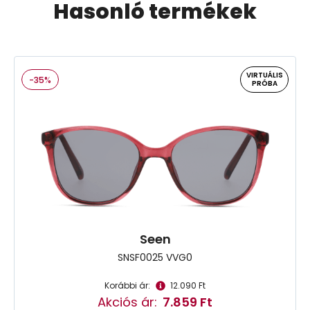
Hasonló termékek
VIRTUÁLIS
-35%
PRÓBA
Seen
SNSF0025 VVG0
Korábbi ár:
12.090 Ft
Akciós ár:
7.859 Ft