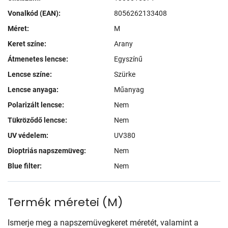
Vonalkód (EAN):
8056262133408
Méret:
M
Keret színe:
Arany
Átmenetes lencse:
Egyszínű
Lencse színe:
Szürke
Lencse anyaga:
Műanyag
Polarizált lencse:
Nem
Tükröződő lencse:
Nem
UV védelem:
UV380
Dioptriás napszemüveg:
Nem
Blue filter:
Nem
Termék méretei
(
M
)
Ismerje meg a napszemüvegkeret méretét, valamint a