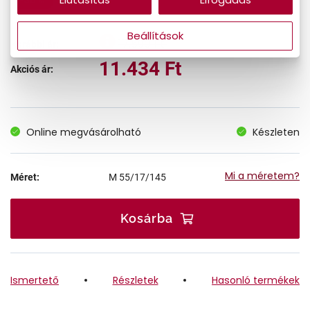
Beállítások
17.590 Ft
Korábbi ár:
11.434 Ft
Akciós ár:
Online megvásárolható
Készleten
Mi a méretem?
Méret:
M
55/17/145
Kosárba
Ismertető
Részletek
Hasonló termékek