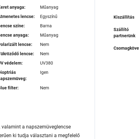
eret anyaga:
Műanyag
tmenetes lencse:
Egyszínű
Kiszállítás
encse színe:
Barna
Szállító
Lencse anyaga:
Műanyag
partnerünk
olarizált lencse:
Nem
Csomagköve
ükröződő lencse:
Nem
UV védelem:
UV380
ioptriás
Igen
napszemüveg:
lue filter:
Nem
, valamint a napszemüveglencse
rűen ki tudja választani a megfelelő