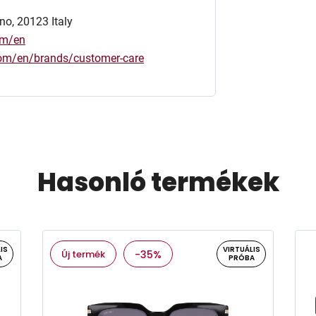
no, 20123 Italy
om/en
.com/en/brands/customer-care
Hasonló termékek
IS
VIRTUÁLIS
Új termék
-35%
A
PRÓBA