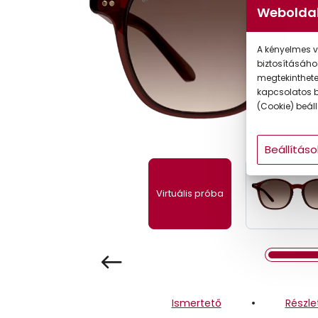
Weboldal
Gyermek
A kényelmes v
biztosításáho
megtekintheted
kapcsolatos b
(Cookie) beállí
Beállításo
Virtuális próba
Ismertető
Részle