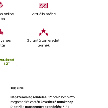
s online
Virtuális próba
tés
gyenes
Garantáltan eredeti
ítás
termék
a
ingyenes
Napszemüveg rendelés:
12 óráig beérkező
megrendelés esetén
következő munkanap
Dioptriás napszemüveg rendelés:
5-21