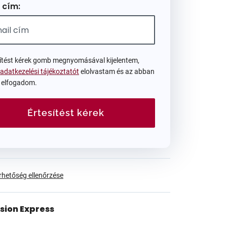
 cím:
sítést kérek gomb megnyomásával kijelentem,
adatkezelési tájékoztatót
elolvastam és az abban
t elfogadom.
Értesítést kérek
érhetőség ellenőrzése
ision Express