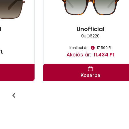
l
Unofficial
0UO6220
Korábbi ár:
17.590 Ft
Ft
Akciós ár:
11.434 Ft
Kosárba