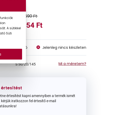
28.590 Ft
funkciók
alon
17.154 Ft
át. A sütikkel
ató Süti
megvásárolható
Jelenleg nincs készleten
s
Mi a méretem?
S
50/20/145
 értesítést
tne értesítést kapni amennyiben a termék ismét
 kérjük iratkozzon fel értesítő e-mail
atásunkra!