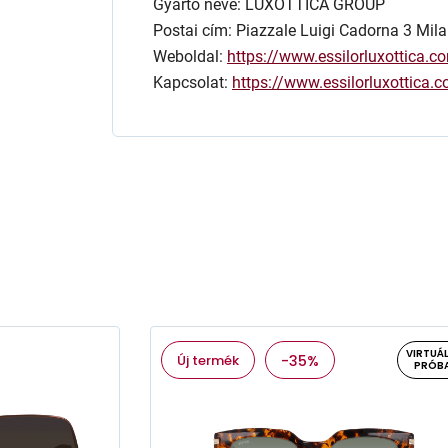
Gyártó neve: LUXOTTICA GROUP
Postai cím: Piazzale Luigi Cadorna 3 Mila
Weboldal:
https://www.essilorluxottica.c
Kapcsolat:
https://www.essilorluxottica
VIRTUÁL
Új termék
-35%
PRÓB