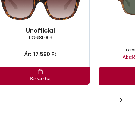
Unofficial
UO6181 003
Koráb
Ár:
17.590 Ft
Akci
Kosárba