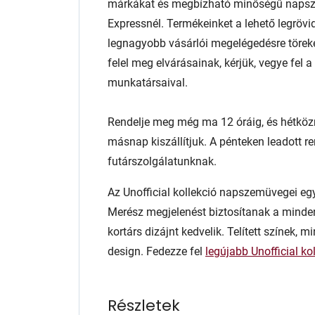
márkákat és megbízható minőségű napsz
Expressnél. Termékeinket a lehető legrövid
legnagyobb vásárlói megelégedésre töre
felel meg elvárásainak, kérjük, vegye fel
munkatársaival.
Rendelje meg még ma 12 óráig, és hétköz
másnap kiszállítjuk. A pénteken leadott r
futárszolgálatunknak.
Az Unofficial kollekció napszemüvegei egys
Merész megjelenést biztosítanak a minde
kortárs dizájnt kedvelik. Telített színek, m
design. Fedezze fel
legújabb Unofficial ko
Részletek