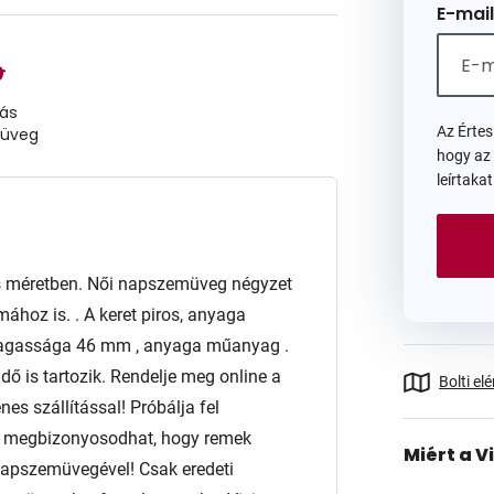
E-mail
iás
Az Érte
üveg
hogy az
leírtaka
s méretben. Női napszemüveg négyzet
ához is. . A keret piros, anyaga
agassága 46 mm , anyaga műanyag .
ő is tartozik. Rendelje meg online a
Bolti el
es szállítással! Próbálja fel
gy megbizonyosodhat, hogy remek
Miért a V
 napszemüvegével! Csak eredeti