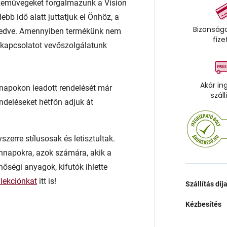
emüvegeket forgalmazunk a Vision
ebb idő alatt juttatjuk el Önhöz, a
Bizonságo
kedve. Amennyiben termékünk nem
fize
 a kapcsolatot vevőszolgálatunk
Akár in
napokon leadott rendelését már
száll
endeléseket hétfőn adjuk át
zerre stílusosak és letisztultak.
nnapokra, azok számára, akik a
inőségi anyagok, kifutók ihlette
llekciónkat
itt is!
Szállítás díj
Kézbesítés