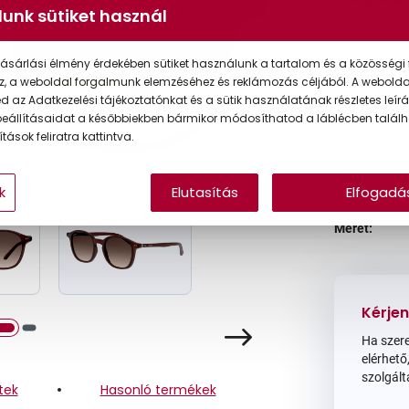
unk sütiket használ
Korábbi ár:
ásárlási élmény érdekében sütiket használunk a tartalom és a közösségi 
z, a weboldal forgalmunk elemzéséhez és reklámozás céljából. A webold
Akciós ár:
 az Adatkezelési tájékoztatónkat és a sütik használatának részletes leírás
eállításaidat a későbbiekben bármikor módosíthatod a láblécben találh
tások feliratra kattintva.
Online 
k
Elutasítás
Elfogadá
Méret:
Kérjen
Ha szere
elérhető,
szolgált
tek
Hasonló termékek