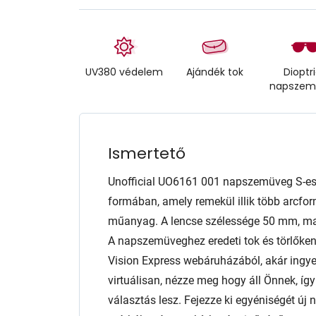
UV380 védelem
Ajándék tok
Dioptr
napszem
Ismertető
Unofficial UO6161 001 napszemüveg S-e
formában, amely remekül illik több arcform
műanyag. A lencse szélessége 50 mm, m
A napszemüveghez eredeti tok és törlőkend
Vision Express webáruházából, akár ingyen
virtuálisan, nézze meg hogy áll Önnek, í
választás lesz. Fejezze ki egyéniségét új