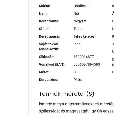
Márka:
Unofficial
K
Nem:
Női
Á
Keret forma:
Négyzet
L
Stílus:
Trend
Keret típusa:
Teljes keretes
P
Saját tokkal
Igen
T
rendelkezik:
Cikkszám:
1300014877
D
Vonalkód (EAN):
8056597894593
Méret:
S
B
Keret színe:
Piros
Termék méretei
(
S
)
Ismerje meg a napszemüvegkeret méretét
szélességét és magasságát. Így Ön egysze