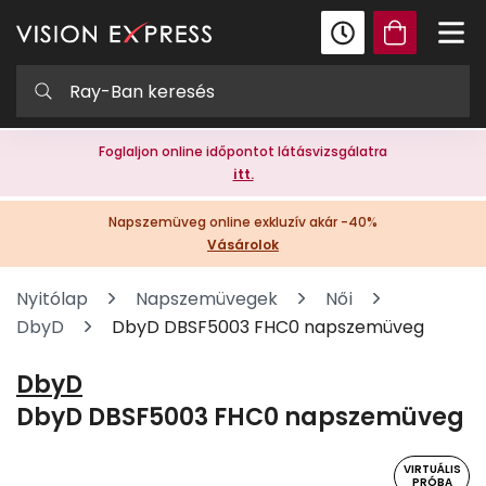
Foglaljon online időpontot látásvizsgálatra
itt.
Napszemüveg online exkluzív akár -40%
Vásárolok
Nyitólap
Napszemüvegek
Női
DbyD
DbyD DBSF5003 FHC0 napszemüveg
DbyD
DbyD DBSF5003 FHC0 napszemüveg
VIRTUÁLIS
PRÓBA