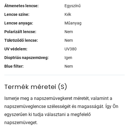
Átmenetes lencse:
Egyszínű
Lencse színe:
Kék
Lencse anyaga:
Műanyag
Polarizált lencse:
Nem
Tükröződő lencse:
Nem
UV védelem:
UV380
Dioptriás napszemüveg:
Igen
Blue filter:
Nem
Termék méretei
(
S
)
Ismerje meg a napszemüvegkeret méretét, valamint a
napszemüveglencse szélességét és magasságát. Így Ön
egyszerűen ki tudja választani a megfelelő
napszemüveget.