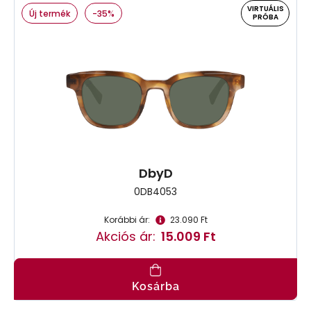
VIRTUÁLIS
Új termék
-35%
PRÓBA
DbyD
0DB4053
Korábbi ár:
23.090 Ft
Akciós ár:
15.009 Ft
Kosárba