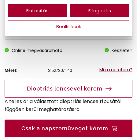
Elutasítás
Elfogadás
23.090 Ft
Korábbi ár:
15.009 Ft
Akciós ár:
Beállítások
Online megvásárolható
Készleten
Mi a méretem?
Méret:
S
52/20/140
Dioptriás lencsével kérem
A teljes ár a választott dioptriás lencse típusától
függően kerül meghatározásra.
Csak a napszemüveget kérem