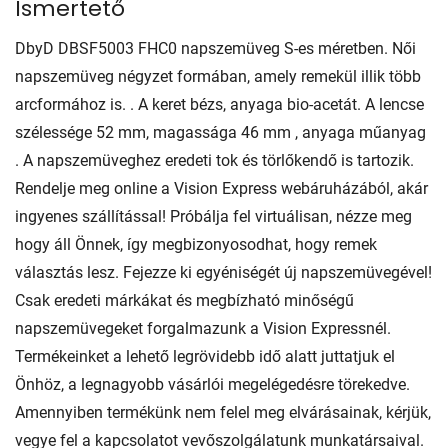
Ismertető
DbyD DBSF5003 FHC0 napszemüveg S-es méretben. Női
napszemüveg négyzet formában, amely remekül illik több
arcformához is. . A keret bézs, anyaga bio-acetát. A lencse
szélessége 52 mm, magassága 46 mm , anyaga műanyag
. A napszemüveghez eredeti tok és törlőkendő is tartozik.
Rendelje meg online a Vision Express webáruházából, akár
ingyenes szállítással! Próbálja fel virtuálisan, nézze meg
hogy áll Önnek, így megbizonyosodhat, hogy remek
választás lesz. Fejezze ki egyéniségét új napszemüvegével!
Csak eredeti márkákat és megbízható minőségű
napszemüvegeket forgalmazunk a Vision Expressnél.
Termékeinket a lehető legrövidebb idő alatt juttatjuk el
Önhöz, a legnagyobb vásárlói megelégedésre törekedve.
Amennyiben termékünk nem felel meg elvárásainak, kérjük,
vegye fel a kapcsolatot vevőszolgálatunk munkatársaival.