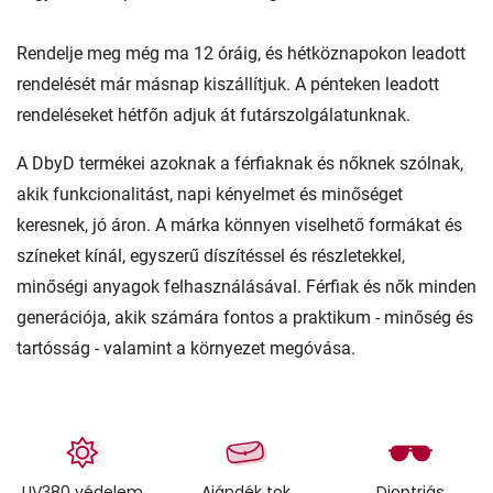
Rendelje meg még ma 12 óráig, és hétköznapokon leadott
rendelését már másnap kiszállítjuk. A pénteken leadott
rendeléseket hétfőn adjuk át futárszolgálatunknak.
A DbyD termékei azoknak a férfiaknak és nőknek szólnak,
akik funkcionalitást, napi kényelmet és minőséget
keresnek, jó áron. A márka könnyen viselhető formákat és
színeket kínál, egyszerű díszítéssel és részletekkel,
minőségi anyagok felhasználásával. Férfiak és nők minden
generációja, akik számára fontos a praktikum - minőség és
tartósság - valamint a környezet megóvása.
UV380 védelem
Ajándék tok
Dioptriás