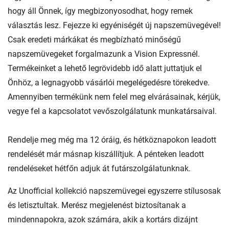
hogy áll Önnek, így megbizonyosodhat, hogy remek
választás lesz. Fejezze ki egyéniségét új napszemüvegével!
Csak eredeti márkákat és megbízható minőségű
napszemüvegeket forgalmazunk a Vision Expressnél.
Termékeinket a lehető legrövidebb idő alatt juttatjuk el
Önhöz, a legnagyobb vásárlói megelégedésre törekedve.
Amennyiben termékünk nem felel meg elvárásainak, kérjük,
vegye fel a kapcsolatot vevőszolgálatunk munkatársaival.
Rendelje meg még ma 12 óráig, és hétköznapokon leadott
rendelését már másnap kiszállítjuk. A pénteken leadott
rendeléseket hétfőn adjuk át futárszolgálatunknak.
Az Unofficial kollekció napszemüvegei egyszerre stílusosak
és letisztultak. Merész megjelenést biztosítanak a
mindennapokra, azok számára, akik a kortárs dizájnt