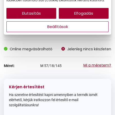
láblécben található Süti (Cookie) beállítások feliratra kattintva.
Elutasítás
Elfogadás
17.590 Ft
Korábbi ár:
10.554 Ft
Akciós ár:
Beállítások
Online megvásárolható
Jelenleg nincs készleten
Mi a méretem?
Méret:
M
57/18/145
Kérjen értesítést
Ha szeretne értesítést kapni amennyiben a termék ismét
elérhető, kérjük iratkozzon fel értesítő e-mail
szolgáltatásunkra!