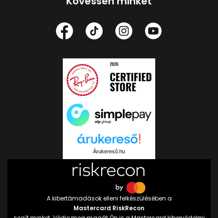
Kövessen minket
Árukereső.hu
A kibertámadások elleni felkészülésében a
Mastercard RiskRecon
segít minket. Védje meg magát Ön is a Mastercard kibervédelmi