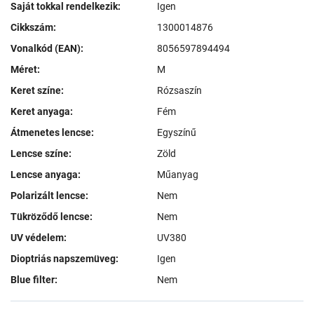
Saját tokkal rendelkezik:
Igen
Cikkszám:
1300014876
Vonalkód (EAN):
8056597894494
Méret:
M
Keret színe:
Rózsaszín
Keret anyaga:
Fém
Átmenetes lencse:
Egyszínű
Lencse színe:
Zöld
Lencse anyaga:
Műanyag
Polarizált lencse:
Nem
Tükröződő lencse:
Nem
UV védelem:
UV380
Dioptriás napszemüveg:
Igen
Blue filter:
Nem