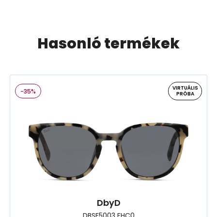
Hasonló termékek
VIRTUÁLIS
-35%
PRÓBA
DbyD
DBSF5003 FHC0