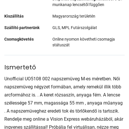
munkanap lencsétől függően
Kiszállítás
Magyarország területén
Szállító partnerünk
GLS, MPL Futárszolgálat
Csomagkövetés
Online nyomon követheti csomagja
státuszát
Ismertető
Unofficial UO5108 002 napszemüveg M-es méretben. Női
napszemüveg négyzet formában, amely remekül illik több
arcformához is. . A keret rózsaszín, anyaga fém. A lencse
szélessége 57 mm, magassága 55 mm , anyaga műanyag
. A napszemüveghez eredeti tok és törlőkendő is tartozik.
Rendelje meg online a Vision Express webáruházából, akár
ingyenes szállítással! Próbálja fel virtuálisan, nézze meg