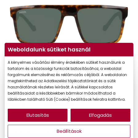
Weboldalunk sütiket használ
A kényelmes vásárlási élmény érdekében sütiket használunk a
tartalom és a közösségi funkciók biztosításához, a weboldal
forgalmunk elemzéséhez és reklámozás céljából. A weboldalon
megtekintheted az Adatkezelési tájékoztatónkat és a sütik
használatának részletes leírását. A sütikkel kapcsolatos
-35%
beállításaidat a későbbiekben bármikor módosíthatod a
láblécben található Süti (Cookie) beállítások feliratra kattintva.
28.590 Ft
Korábbi ár:
18.584 Ft
Elutasítás
Elfogadás
Akciós ár:
Beállítások
Online megvásárolható
Készleten