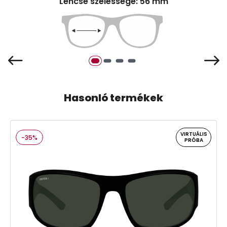
Lencse szélessége: 56 mm
Hasonló termékek
VIRTUÁLIS
-35%
PRÓBA