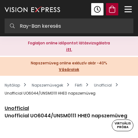
Foglaljon online időpontot látásvizsgálatra
itt.
Napszemüveg online exkluzív akár -40%
Vásárolok
Nyitólap
Napszemüvegek
Férfi
Unofficial
Unofficial UO6044/UNSM0111 HHE0 napszemüveg
Unofficial
Unofficial UO6044/UNSM0111 HHE0 napszemüveg
VIRTUÁLIS
PRÓBA