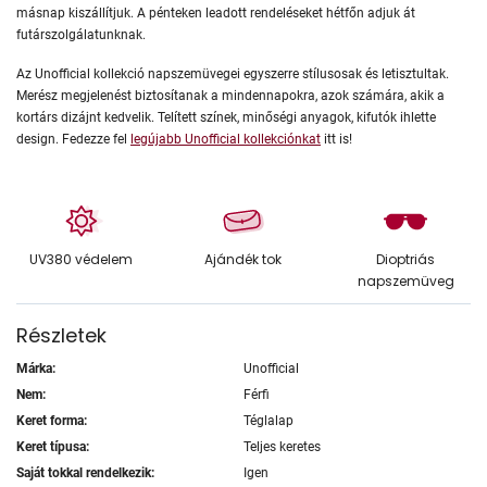
másnap kiszállítjuk. A pénteken leadott rendeléseket hétfőn adjuk át
futárszolgálatunknak.
Az Unofficial kollekció napszemüvegei egyszerre stílusosak és letisztultak.
Merész megjelenést biztosítanak a mindennapokra, azok számára, akik a
kortárs dizájnt kedvelik. Telített színek, minőségi anyagok, kifutók ihlette
design. Fedezze fel
legújabb Unofficial kollekciónkat
itt is!
UV380 védelem
Ajándék tok
Dioptriás
napszemüveg
Részletek
Márka:
Unofficial
Nem:
Férfi
Keret forma:
Téglalap
Keret típusa:
Teljes keretes
Saját tokkal rendelkezik:
Igen