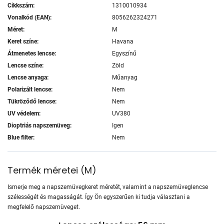
Cikkszám:
1310010934
Vonalkód (EAN):
8056262324271
Méret:
M
Keret színe:
Havana
Átmenetes lencse:
Egyszínű
Lencse színe:
Zöld
Lencse anyaga:
Műanyag
Polarizált lencse:
Nem
Tükröződő lencse:
Nem
UV védelem:
UV380
Dioptriás napszemüveg:
Igen
Blue filter:
Nem
Termék méretei
(
M
)
Ismerje meg a napszemüvegkeret méretét, valamint a napszemüveglencse
szélességét és magasságát. Így Ön egyszerűen ki tudja választani a
megfelelő napszemüveget.