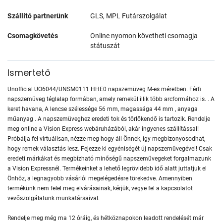
Szállító partnerünk
GLS, MPL Futárszolgálat
Csomagkövetés
Online nyomon követheti csomagja
státuszát
Ismertető
Unofficial UO6044/UNSM0111 HHE0 napszemüveg M-es méretben. Férfi
napszemüveg téglalap formában, amely remekül illik több arcformához is. . A
keret havana, A lencse szélessége 56 mm, magassága 44 mm , anyaga
műanyag . A napszemüveghez eredeti tok és törlőkendő is tartozik. Rendelje
meg online a Vision Express webáruházából, akár ingyenes szállítással!
Próbálja fel virtuálisan, nézze meg hogy áll Önnek, így megbizonyosodhat,
hogy remek választás lesz. Fejezze ki egyéniségét új napszemüvegével! Csak
eredeti márkákat és megbízható minőségű napszemüvegeket forgalmazunk
a Vision Expressnél. Termékeinket a lehető legrövidebb idő alatt juttatjuk el
Önhöz, a legnagyobb vásárlói megelégedésre törekedve. Amennyiben
termékünk nem felel meg elvárásainak, kérjük, vegye fel a kapcsolatot
vevőszolgálatunk munkatársaival.
Rendelje meg még ma 12 óráig, és hétköznapokon leadott rendelését már