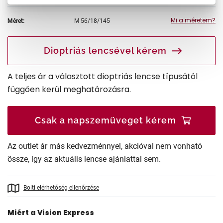
Mi a méretem?
Méret:
M
56/18/145
Dioptriás lencsével kérem
A teljes ár a választott dioptriás lencse típusától
függően kerül meghatározásra.
Csak a napszemüveget kérem
Az outlet ár más kedvezménnyel, akcióval nem vonható
össze, így az aktuális lencse ajánlattal sem.
Bolti elérhetőség ellenőrzése
Miért a Vision Express