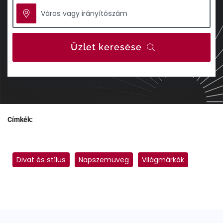
Üzlet keresése
Címkék:
Divat és stílus
Napszemüveg
Világmárkák