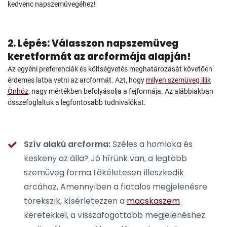
kedvenc napszemüvegéhez!
2. Lépés: Válasszon napszemüveg
keretformát az arcformája alapján!
Az egyéni preferenciák és költségvetés meghatározását követően
érdemes latba vetni az arcformát. Azt, hogy
milyen szemüveg illik
Önhöz
, nagy mértékben befolyásolja a fejformája. Az alábbiakban
összefoglaltuk a legfontosabb tudnivalókat.
Szív alakú arcforma:
Széles a homloka és
keskeny az álla? Jó hírünk van, a legtöbb
szemüveg forma tökéletesen illeszkedik
arcához. Amennyiben a fiatalos megjelenésre
törekszik, kísérletezzen a
macskaszem
keretekkel, a visszafogottabb megjelenéshez