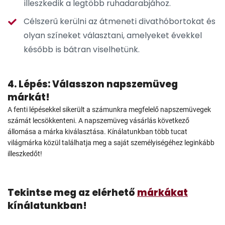
illeszkedik a legtöbb ruhadarabjához.
Célszerű kerülni az átmeneti divathóbortokat és
olyan színeket választani, amelyeket évekkel
később is bátran viselhetünk.
4. Lépés: Válasszon napszemüveg
márkát!
A fenti lépésekkel sikerült a számunkra megfelelő napszemüvegek
számát lecsökkenteni. A napszemüveg vásárlás következő
állomása a márka kiválasztása. Kínálatunkban több tucat
világmárka közül találhatja meg a saját személyiségéhez leginkább
illeszkedőt!
Tekintse meg az elérhető
márkákat
kínálatunkban!