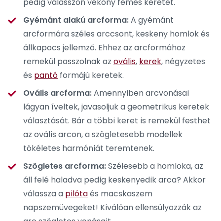
pedig válasszon vékony fémes keretet.
Gyémánt alakú arcforma:
A gyémánt
arcformára széles arccsont, keskeny homlok és
állkapocs jellemző. Ehhez az arcformához
remekül passzolnak az
ovális
,
kerek
, négyzetes
és
pantó
formájú keretek.
Ovális arcforma:
Amennyiben arcvonásai
lágyan íveltek, javasoljuk a geometrikus keretek
választását. Bár a többi keret is remekül festhet
az ovális arcon, a szögletesebb modellek
tökéletes harmóniát teremtenek.
Szögletes arcforma:
Szélesebb a homloka, az
áll felé haladva pedig keskenyedik arca? Akkor
válassza a
pilóta
és macskaszem
napszemüvegeket! Kiválóan ellensúlyozzák az