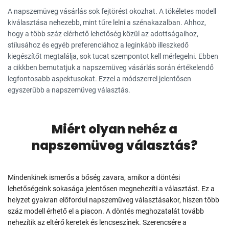
A napszemüveg vásárlás sok fejtörést okozhat. A tökéletes modell
kiválasztása nehezebb, mint tűre lelni a szénakazalban. Ahhoz,
hogy a több száz elérhető lehetőség közül az adottságaihoz,
stílusához és egyéb preferenciához a leginkább illeszkedő
kiegészítőt megtalálja, sok tucat szempontot kell mérlegelni. Ebben
a cikkben bemutatjuk a napszemüveg vásárlás során értékelendő
legfontosabb aspektusokat. Ezzel a módszerrel jelentősen
egyszerűbb a napszemüveg választás.
Miért olyan nehéz a
napszemüveg választás?
Mindenkinek ismerős a bőség zavara, amikor a döntési
lehetőségeink sokasága jelentősen megnehezíti a választást. Ez a
helyzet gyakran előfordul napszemüveg választásakor, hiszen több
száz modell érhető el a piacon. A döntés meghozatalát tovább
nehezítik az eltérő keretek és lencseszínek. Szerencsére a