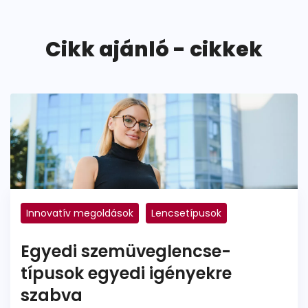
Cikk ajánló - cikkek
Innovatív megoldások
Lencsetípusok
Színezett lencse
Fényre sötétedő lencse
Egyedi szemüveglencse-
Polarizált
Szemfáradtság
Monitorszemüveg
típusok egyedi igényekre
szabva
Blue filter