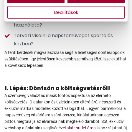
Sok időt tölt a szabadban?
Beállítások
Szükséges bármilyen látáskorrekciós eszköz
használata?
Tervezi viselni a napszemüveget sportolás
közben?
A fenti kérdések megválaszolása segít a lehetséges döntési opciók
szűkítésében. Így jelentősen kevesebb szemüveg közül szelektálhat
a következő lépésben.
1. Lépés: Döntsön a költségvetésről!
A szemüveg választás másik fontos aspektusa az elérhető
költségvetés. Oldalunkon és üzleteinkben eltérő árú, népszerű és
exkluzív márkás modellek között válogathat. Legyen bármekkora a
napszemüveg vásárlásra szánt összeg, kínálatunkban egészen
biztos megtalálja az elvárásainak megfelelő darabot. Sőt, exkluzív
webshop ajánlataink segítségével
akár outlet áron
is hozzájuthat új