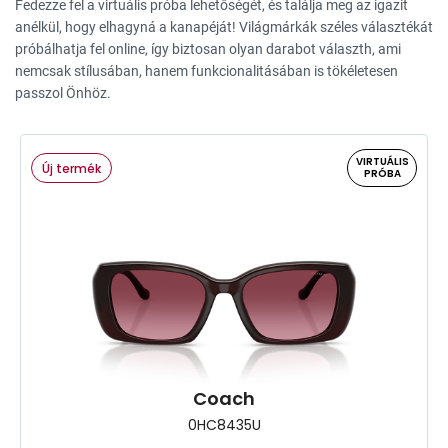
Fedezze fel a virtuális próba lehetőségét, és találja meg az igazit
anélkül, hogy elhagyná a kanapéját! Világmárkák széles választékát
próbálhatja fel online, így biztosan olyan darabot választh, ami
nemcsak stílusában, hanem funkcionalitásában is tökéletesen
passzol Önhöz.
VIRTUÁLIS
Új termék
PRÓBA
Coach
0HC8435U