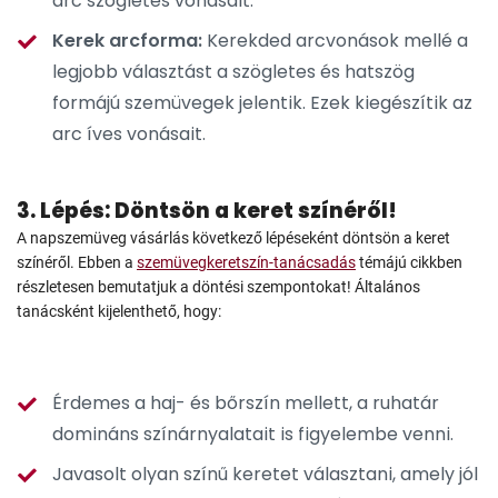
arc szögletes vonásait.
Kerek arcforma:
Kerekded arcvonások mellé a
legjobb választást a szögletes és hatszög
formájú szemüvegek jelentik. Ezek kiegészítik az
arc íves vonásait.
3. Lépés: Döntsön a keret színéről!
A napszemüveg vásárlás következő lépéseként döntsön a keret
színéről. Ebben a
szemüvegkeretszín-tanácsadás
témájú cikkben
részletesen bemutatjuk a döntési szempontokat! Általános
tanácsként kijelenthető, hogy:
Érdemes a haj- és bőrszín mellett, a ruhatár
domináns színárnyalatait is figyelembe venni.
Javasolt olyan színű keretet választani, amely jól