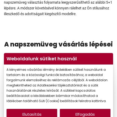
napszemüveg választás folyamata leegyszerűsíthető az alábbi 5+1
lépésre. A módszer követésével könnyen rálelhet az Ön stílusához
illeszkedő és adottságait kiegészítő modellre.
A napszemüveg vásárlás lépései
Weboldalunk sütiket használ
0. Lépés: Határozza meg a személyes
A kényelmes vásárlási élmény érdekében sütiket használunk a
tartalom és a közösségi funkciók biztosításához, a weboldal
preferenciákat!
forgalmunk elemzéséhez és reklámozás céljából. A weboldalon
A napszemüveg vásárlás első lépéseként érdemes a személyes
megtekintheted az Adatkezelési tájékoztatónkat és a sütik
preferenciákat meghatározni. Az alábbi kérdések megválaszolása
használatának részletes leírását. A sütikkel kapcsolatos
segíthet ebben:Milyen körülmények között tervezi viselni a
beállításaidat a későbbiekben bármikor módosíthatod a
láblécben található Süti (Cookie) beállítások feliratra kattintva.
napszemüveget?
Milyen modellek illeszkednek egyéni stílusához?
Elutasítás
Elfogadás