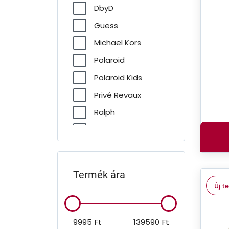
DbyD
Guess
Michael Kors
Polaroid
Polaroid Kids
Privé Revaux
Ralph
Ralph Lauren
Ray-Ban
Saint Laurent
Termék ára
Unofficial
Új t
Versace
9995
Ft
139590
Ft