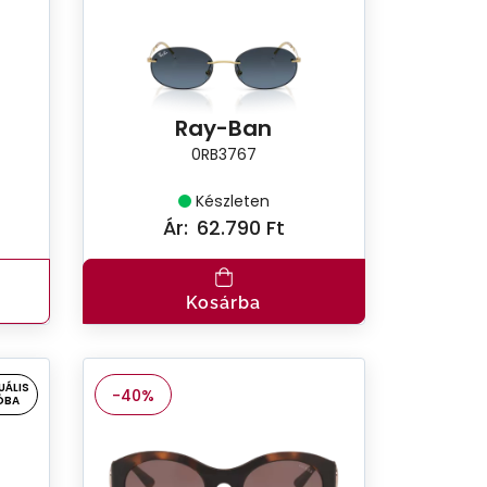
Ray-Ban
0RB3767
Készleten
Ár:
62.790 Ft
Kosárba
UÁLIS
-40%
ÓBA