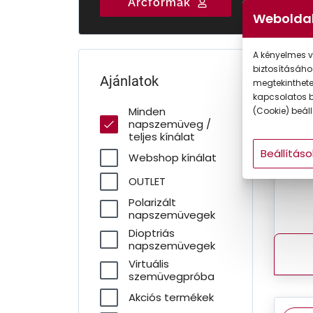
Arcformák
Gyermek
Weboldal
A kényelmes v
biztosításáho
Ajánlatok
megtekintheted
kapcsolatos b
Minden
(Cookie) beállí
napszemüveg /
teljes kínálat
Beállításo
Webshop kínálat
OUTLET
Polarizált
napszemüvegek
Dioptriás
napszemüvegek
Virtuális
szemüvegpróba
Akciós termékek