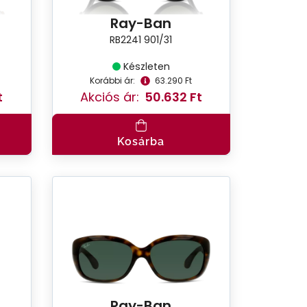
Ray-Ban
RB2241 901/31
Készleten
Korábbi ár:
63.290 Ft
t
Akciós ár:
50.632 Ft
Kosárba
Ray-Ban