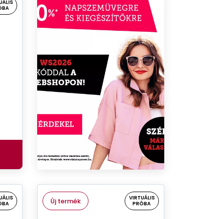
UÁLIS
ÓBA
UÁLIS
VIRTUÁLIS
Új termék
ÓBA
PRÓBA