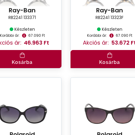
Ray-Ban
Ray-Ban
RB2241 133371
RB2241 13323F
Készleten
Készleten
Korábbi ár:
67.090 Ft
Korábbi ár:
67.090 Ft
kciós ár:
46.963 Ft
Akciós ár:
53.672 F
Kosárba
Kosárba
Polaroid
Polaroid