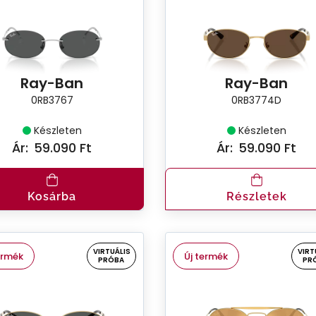
Ray-Ban
Ray-Ban
0RB3767
0RB3774D
Készleten
Készleten
Ár:
59.090 Ft
Ár:
59.090 Ft
Kosárba
Részletek
VIRTUÁLIS
VIRT
ermék
Új termék
PRÓBA
PR