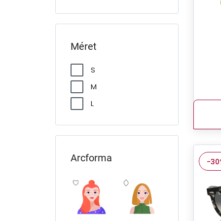
Méret
S
M
L
Arcforma
-30