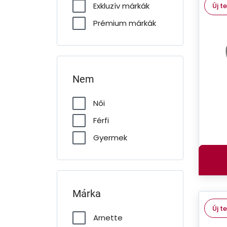
Exkluzív márkák
Új t
Prémium márkák
Nem
Női
Férfi
Gyermek
Márka
Új t
Arnette