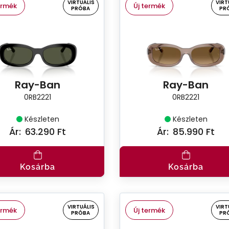
VIRTUÁLIS
VIRT
ermék
Új termék
PRÓBA
PR
Ray-Ban
Ray-Ban
0RB2221
0RB2221
Készleten
Készleten
Ár:
63.290 Ft
Ár:
85.990 Ft
Kosárba
Kosárba
VIRTUÁLIS
VIRT
ermék
Új termék
PRÓBA
PR