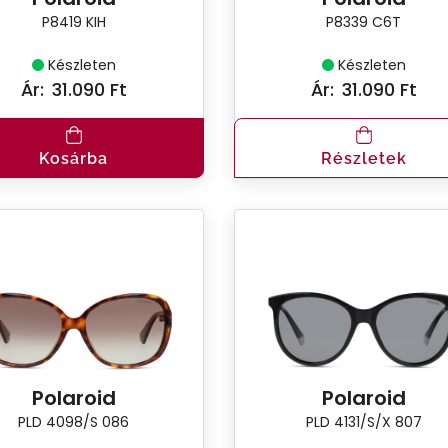
P8419 KIH
P8339 C6T
Készleten
Készleten
Ár:
31.090 Ft
Ár:
31.090 Ft
Kosárba
Részletek
Polaroid
Polaroid
PLD 4098/S 086
PLD 4131/S/X 807