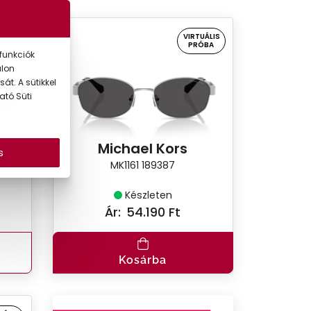
UÁLIS
VIRTUÁLIS
ÓBA
PRÓBA
funkciók
alon
át. A sütikkel
ató Süti
Michael Kors
s
MK1161 189387
Készleten
Ár:
54.190 Ft
Kosárba