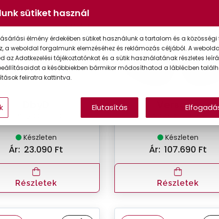
unk sütiket használ
VIRTUÁLIS
VIRT
PRÓBA
PR
ásárlási élmény érdekében sütiket használunk a tartalom és a közösségi 
z, a weboldal forgalmunk elemzéséhez és reklámozás céljából. A webold
 az Adatkezelési tájékoztatónkat és a sütik használatának részletes leírás
eállításaidat a későbbiekben bármikor módosíthatod a láblécben találh
tások feliratra kattintva.
DbyD
Versace
k
Elutasítás
Elfogadá
DBSF2001 DDE0
VE4480U GB1/87
Készleten
Készleten
Ár:
23.090 Ft
Ár:
107.690 Ft
Részletek
Részletek