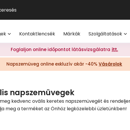
GUCCI
Szemüveg-előfizetés
Kontaktlencse
Multifokális
Pol
9
®
Michael Kors
Kontaktlencse-előfizetés
Lencsetípusok
Transitions
Ho
V
l
Oakley
Törzsvásárlói program
Egészség
Kék-ibolya fé
Mi
M
gek
Kontaktlencsék
Márkák
Szolgáltatások
Polaroid
Világmárkák
Olvasó- és t
On
További világmárkák
Érdekessége
Foglaljon online időpontot látásvizsgálatra
itt.
eg akció 20% I Vision Express Webshop
Tippek a sz
Napszemüveg online exkluzív akár -40%
Vásárolok
Kollekciók
gkeretek online | Vision Express webshop
GYIK
Napszemüveg Outlet
Törzsvásárlói ajánlatok
lis napszemüvegek
Ray-Ban
a meg kedvenc ovális keretes napszemüvegét és rendeljen
lja meg a terméket az Önhöz legközelebbi üzletünkben!