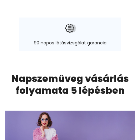
90 napos látásvizsgálat garancia
Visio
Napszemüveg vásárlás
folyamata 5 lépésben