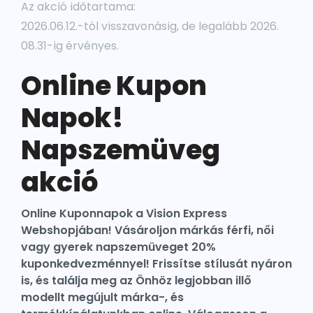
Az akció időtartama:
2026.06.12.-tól visszavonásig, de legalább 2026.
08.31-ig érvényes.
Online Kupon
Napok!
Napszemüveg
akció
Online Kuponnapok a Vision Express
Webshopjában! Vásároljon márkás férfi, női
vagy gyerek napszemüveget 20%
kuponkedvezménnyel! Frissítse stílusát nyáron
is, és találja meg az Önhöz legjobban illő
modellt megújult márka-, és