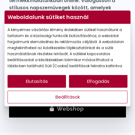
termékkínálatunkban online. Válogasson a
stílusos napszemüvegek között, amelyek
nemcsak védelmet nyújtanak, hanem
Weboldalunk sütiket használ
megmutatják az egyéniségét – úgy, ahogyan
csak kevesen merik. Használja az online
A kényelmes vásárlási élmény érdekében sütiket használunk a
kupont: WS2026, és élvezze a 20%
tartalom és a közösségi funkciók biztosításához, a weboldal
forgalmunk elemzéséhez és reklámozás céljából. A weboldalon
kedvezményt exkluzív webshop-kínálatunkra.
megtekintheted az Adatkezelési tájékoztatónkat és a sütik
Egy pillanat, egy választás – és máris az Öné
használatának részletes leírását. A sütikkel kapcsolatos
lehet új kedvenc napszemüvege.
beállításaidat a későbbiekben bármikor módosíthatod a
láblécben található Süti (Cookie) beállítások feliratra kattintva.
Csak online
Elutasítás
Elfogadás
Beállítások
Webshop