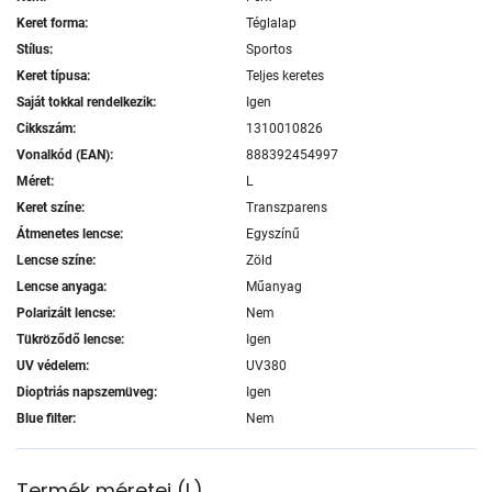
Keret forma:
Téglalap
Stílus:
Sportos
Keret típusa:
Teljes keretes
Saját tokkal rendelkezik:
Igen
Cikkszám:
1310010826
Vonalkód (EAN):
888392454997
Méret:
L
Keret színe:
Transzparens
Átmenetes lencse:
Egyszínű
Lencse színe:
Zöld
Lencse anyaga:
Műanyag
Polarizált lencse:
Nem
Tükröződő lencse:
Igen
UV védelem:
UV380
Dioptriás napszemüveg:
Igen
Blue filter:
Nem
Termék méretei
(
L
)