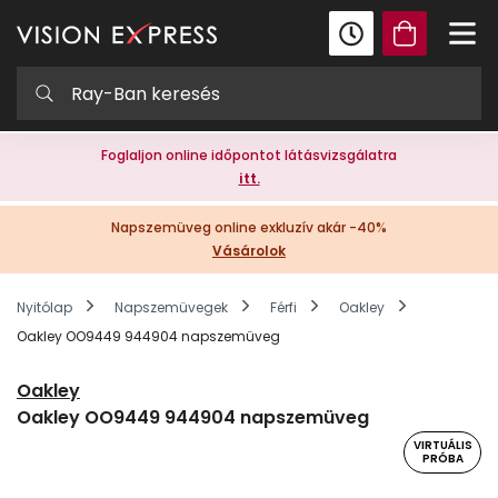
Foglaljon online időpontot látásvizsgálatra
itt.
Napszemüveg online exkluzív akár -40%
Vásárolok
Nyitólap
Napszemüvegek
Férfi
Oakley
Oakley OO9449 944904 napszemüveg
Oakley
Oakley OO9449 944904 napszemüveg
VIRTUÁLIS
PRÓBA