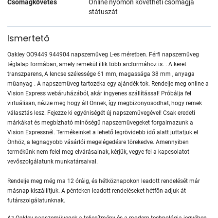
Csomagkövetés
Online nyomon követheti csomagja
státuszát
Ismertető
Oakley OO9449 944904 napszemüveg L-es méretben. Férfi napszemüveg
téglalap formában, amely remekül illik több arcformához is. . A keret
transzparens, A lencse szélessége 61 mm, magassága 38 mm , anyaga
műanyag . A napszemüveg tartozéka egy ajándék tok. Rendelje meg online a
Vision Express webáruházából, akár ingyenes szállítással! Próbálja fel
virtuálisan, nézze meg hogy áll Önnek, így megbizonyosodhat, hogy remek
választás lesz. Fejezze ki egyéniségét új napszemüvegével! Csak eredeti
márkákat és megbízható minőségű napszemüvegeket forgalmazunk a
Vision Expressnél. Termékeinket a lehető legrövidebb idő alatt juttatjuk el
Önhöz, a legnagyobb vásárlói megelégedésre törekedve. Amennyiben
termékünk nem felel meg elvárásainak, kérjük, vegye fel a kapcsolatot
vevőszolgálatunk munkatársaival.
Rendelje meg még ma 12 óráig, és hétköznapokon leadott rendelését már
másnap kiszállítjuk. A pénteken leadott rendeléseket hétfőn adjuk át
futárszolgálatunknak.
Az Oakley napszemüvegek a teljesítmény és a modern technológia jegyében