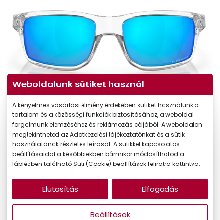
Weboldalunk sütiket használ
A kényelmes vásárlási élmény érdekében sütiket használunk a
tartalom és a közösségi funkciók biztosításához, a weboldal
forgalmunk elemzéséhez és reklámozás céljából. A weboldalon
megtekintheted az Adatkezelési tájékoztatónkat és a sütik
használatának részletes leírását. A sütikkel kapcsolatos
57.190 Ft
beállításaidat a későbbiekben bármikor módosíthatod a
Ár:
láblécben található Süti (Cookie) beállítások feliratra kattintva.
48.612 Ft
Törzsvásárlói ár:
Elutasítás
Elfogadás
Online megvásárolható
Készleten
Ingyenes szállítás
Beállítások