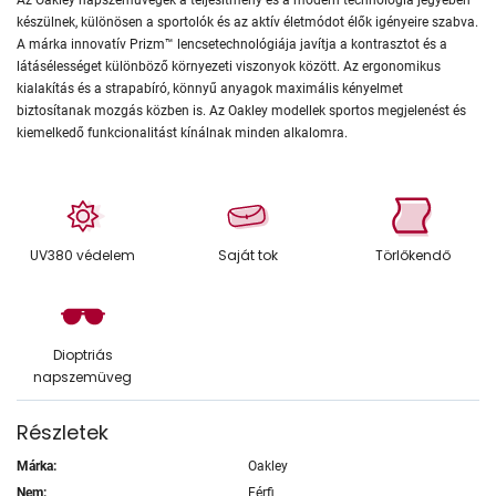
készülnek, különösen a sportolók és az aktív életmódot élők igényeire szabva.
A márka innovatív Prizm™ lencsetechnológiája javítja a kontrasztot és a
látásélességet különböző környezeti viszonyok között. Az ergonomikus
kialakítás és a strapabíró, könnyű anyagok maximális kényelmet
biztosítanak mozgás közben is. Az Oakley modellek sportos megjelenést és
kiemelkedő funkcionalitást kínálnak minden alkalomra.
UV380 védelem
Saját tok
Törlőkendő
Dioptriás
napszemüveg
Részletek
Márka:
Oakley
Nem:
Férfi