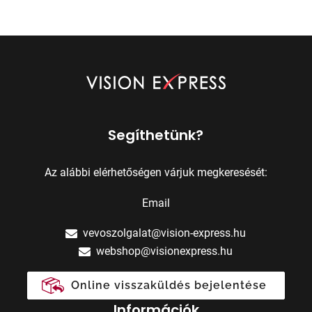
Segíthetünk?
Az alábbi elérhetőségen várjuk megkeresését:
Email
vevoszolgalat@vision-express.hu
webshop@visionexpress.hu
Online visszaküldés bejelentése
Információk