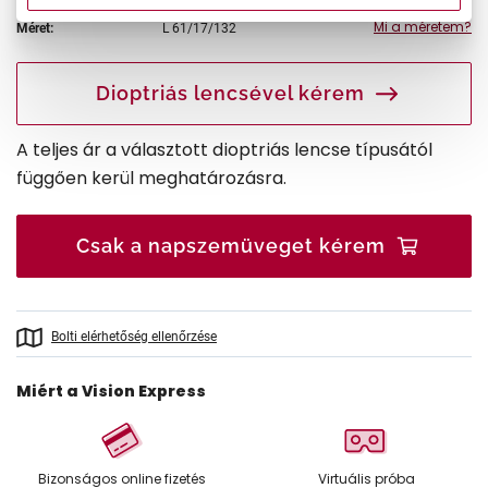
Mi a méretem?
Méret:
L
61/17/132
Dioptriás lencsével kérem
A teljes ár a választott dioptriás lencse típusától
függően kerül meghatározásra.
Csak a napszemüveget kérem
Bolti elérhetőség ellenőrzése
Miért a Vision Express
Bizonságos online fizetés
Virtuális próba