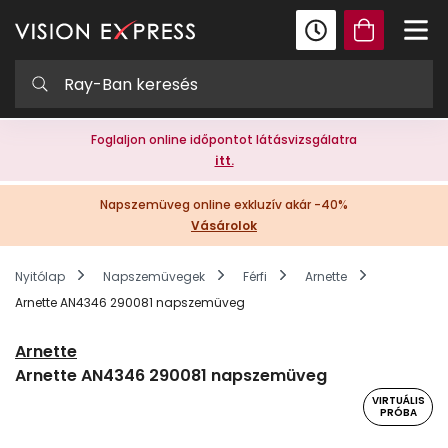
Foglaljon online időpontot látásvizsgálatra
itt.
Napszemüveg online exkluzív akár -40%
Vásárolok
Nyitólap
Napszemüvegek
Férfi
Arnette
Arnette AN4346 290081 napszemüveg
Arnette
Arnette AN4346 290081 napszemüveg
VIRTUÁLIS
PRÓBA