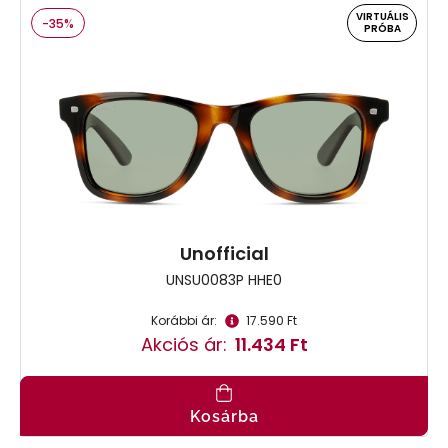
VIRTUÁLIS
-35%
PRÓBA
Unofficial
UNSU0083P HHE0
Korábbi ár:
17.590 Ft
Akciós ár:
11.434 Ft
Kosárba