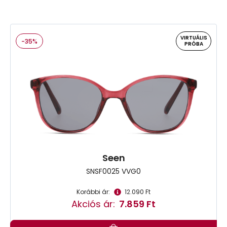
VIRTUÁLIS
-35%
PRÓBA
Seen
SNSF0025 VVG0
Korábbi ár:
12.090 Ft
Akciós ár:
7.859 Ft