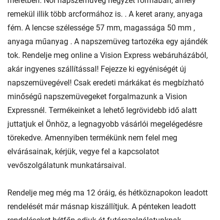
méretben. Női napszemüveg négyzet formában, amely
remekül illik több arcformához is. . A keret arany, anyaga
fém. A lencse szélessége 57 mm, magassága 50 mm ,
anyaga műanyag . A napszemüveg tartozéka egy ajándék
tok. Rendelje meg online a Vision Express webáruházából,
akár ingyenes szállítással! Fejezze ki egyéniségét új
napszemüvegével! Csak eredeti márkákat és megbízható
minőségű napszemüvegeket forgalmazunk a Vision
Expressnél. Termékeinket a lehető legrövidebb idő alatt
juttatjuk el Önhöz, a legnagyobb vásárlói megelégedésre
törekedve. Amennyiben termékünk nem felel meg
elvárásainak, kérjük, vegye fel a kapcsolatot
vevőszolgálatunk munkatársaival.
Rendelje meg még ma 12 óráig, és hétköznapokon leadott
rendelését már másnap kiszállítjuk. A pénteken leadott