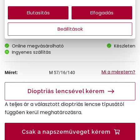
91.790 Ft
Ár:
Elutasítás
Elfogadás
78.022 Ft
Törzsvásárlói ár:
Beállítások
Online megvásárolható
Készleten
Ingyenes szállítás
Mi a méretem?
Méret:
M
57/16/140
Dioptriás lencsével kérem
A teljes ár a választott dioptriás lencse típusától
függően kerül meghatározásra.
Csak a napszemüveget kérem