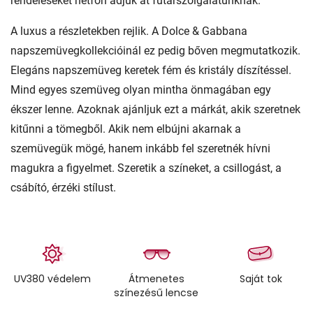
rendeléseket hétfőn adjuk át futárszolgálatunknak.
A luxus a részletekben rejlik. A Dolce & Gabbana
napszemüvegkollekcióinál ez pedig bőven megmutatkozik.
Elegáns napszemüveg keretek fém és kristály díszítéssel.
Mind egyes szemüveg olyan mintha önmagában egy
ékszer lenne. Azoknak ajánljuk ezt a márkát, akik szeretnek
kitűnni a tömegből. Akik nem elbújni akarnak a
szemüvegük mögé, hanem inkább fel szeretnék hívni
magukra a figyelmet. Szeretik a színeket, a csillogást, a
csábító, érzéki stílust.
UV380 védelem
Átmenetes
Saját tok
színezésű lencse