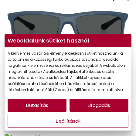
Weboldalunk sütiket használ
A kényelmes vásárlási élmény érdekében sütiket használunk a
tartalom és a közösségi funkciók biztosításához, a weboldal
forgalmunk elemzéséhez és reklámozás céljából. A weboldalon
megtekintheted az Adatkezelési tájékoztatónkat és a sütik
használatának részletes leírását. A sütikkel kapcsolatos
beállításaidat a későbbiekben bármikor módosíthatod a
láblécben található Süti (Cookie) beállítások feliratra kattintva.
54.190 Ft
Ár:
Elutasítás
Elfogadás
46.062 Ft
Törzsvásárlói ár:
Beállítások
Online megvásárolható
Készleten