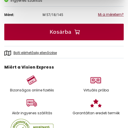
Ingyenes szállítás
Mi a méretem?
Méret:
M
57/18/145
Kosárba
Bolti elérhetőség ellenőrzése
Miért a Vision Express
Bizonságos online fizetés
Virtuális próba
Akár ingyenes szállítás
Garantáltan eredeti termék