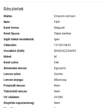
Részletek
Márka:
Emporio Armani
Nem:
Férfi
Keret forma:
Négyzet
Keret típusa:
Teljes keretes
Saját tokkal rendelkezik:
Igen
Cikkszám:
1310010833
Vonalkód (EAN):
8056262234495
Méret:
M
Keret színe:
Kék
Átmenetes lencse:
Egyszínű
Lencse színe:
Szürke
Lencse anyaga:
Műanyag
Polarizált lencse:
Nem
Tükröződő lencse:
Nem
UV védelem:
UV380
Dioptriás napszemüveg:
Nem