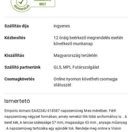
Szállítás díja
ingyenes
Kézbesítés
12 óráig beérkező megrendelés esetén
következő munkanap
Kiszállítás
Magyarország területén
Szállító partnerünk
GLS, MPL Futárszolgálat
Csomagkövetés
Online nyomon követheti csomagja
státuszát
Ismertető
Emporio Armani EA4234U 618587 napszemüveg M-es méretben. Férfi
napszemüveg négyzet formában, amely remekül illik több arcformához is. . A
keret kék, A lencse szélessége 57 mm, magassága 43 mm , anyaga műanyag
. A napszemüveg tartozéka egy ajándék tok. Rendelje meg online a Vision