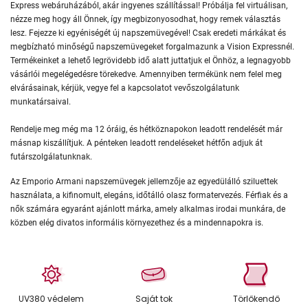
Express webáruházából, akár ingyenes szállítással! Próbálja fel virtuálisan,
nézze meg hogy áll Önnek, így megbizonyosodhat, hogy remek választás
lesz. Fejezze ki egyéniségét új napszemüvegével! Csak eredeti márkákat és
megbízható minőségű napszemüvegeket forgalmazunk a Vision Expressnél.
Termékeinket a lehető legrövidebb idő alatt juttatjuk el Önhöz, a legnagyobb
vásárlói megelégedésre törekedve. Amennyiben termékünk nem felel meg
elvárásainak, kérjük, vegye fel a kapcsolatot vevőszolgálatunk
munkatársaival.
Rendelje meg még ma 12 óráig, és hétköznapokon leadott rendelését már
másnap kiszállítjuk. A pénteken leadott rendeléseket hétfőn adjuk át
futárszolgálatunknak.
Az Emporio Armani napszemüvegek jellemzője az egyedülálló sziluettek
használata, a kifinomult, elegáns, időtálló olasz formatervezés. Férfiak és a
nők számára egyaránt ajánlott márka, amely alkalmas irodai munkára, de
közben elég divatos informális környezethez és a mindennapokra is.
UV380 védelem
Saját tok
Törlőkendő