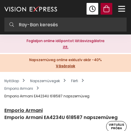
Foglaljon online időpontot látásvizsgálatra
itt.
Napszemüveg online exkluzív akár -40%
Vásárolok
Nyitólap
Napszemüvegek
Férfi
Emporio Armani
Emporio Armani EA4234U 618587 napszemüveg
Emporio Armani
Emporio Armani EA4234U 618587 napszemüveg
VIRTUÁLIS
PRÓBA