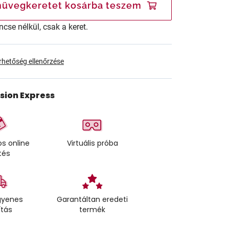
üvegkeretet kosárba teszem
ncse nélkül, csak a keret.
érhetőség ellenőrzése
ision Express
s online
Virtuális próba
tés
gyenes
Garantáltan eredeti
ítás
termék