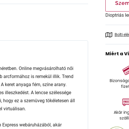
Szem
Dioptriás le
Bolti el
Miért a V
retben. Online megvásárolható női
arcformához is remekül illik. Trend
Bizonságo
l. A keret anyaga fém, színe arany.
fize
es illeszkedést. A lencse szélessége
 hogy ez a szemüveg tökéletesen áll
 virtuálisan.
Akár in
száll
n Express webáruházából, akár