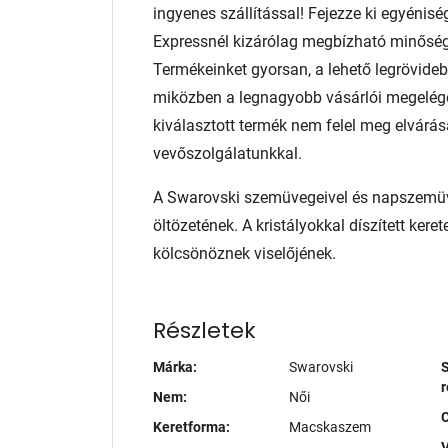
ingyenes szállítással! Fejezze ki egyénis
Expressnél kizárólag megbízható minőség
Termékeinket gyorsan, a lehető legrövidebb
miközben a legnagyobb vásárlói megelég
kiválasztott termék nem felel meg elvárás
vevőszolgálatunkkal.
A Swarovski szemüvegeivel és napszemüve
öltözetének. A kristályokkal díszített keret
kölcsönöznek viselőjének.
Részletek
Márka:
Swarovski
S
r
Nem:
Női
Keretforma:
Macskaszem
V