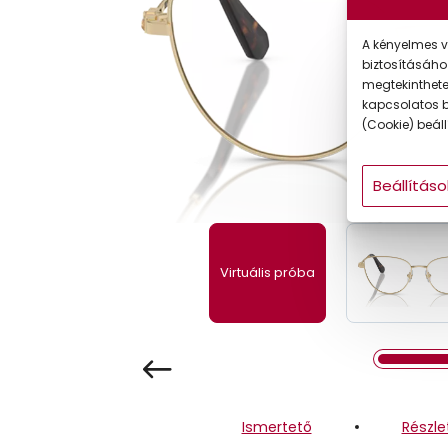
Gyermek
A kényelmes v
biztosításáho
megtekintheted
kapcsolatos b
(Cookie) beállí
Beállításo
Virtuális próba
Ismertető
Részle