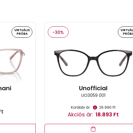
VIRTUÁLIS
VIRTUÁL
-30%
PRÓBA
PRÓB
mani
Unofficial
UO3059 001
Korábbi ár:
26.990 Ft
Ft
Akciós ár:
18.893 Ft