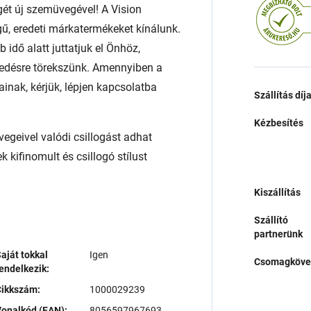
égét új szemüvegével! A Vision
ű, eredeti márkatermékeket kínálunk.
 idő alatt juttatjuk el Önhöz,
edésre törekszünk. Amennyiben a
ainak, kérjük, lépjen kapcsolatba
Szállítás díj
Kézbesítés
geivel valódi csillogást adhat
ek kifinomult és csillogó stílust
Kiszállítás
Szállító
partnerünk
aját tokkal
Igen
Csomagköve
endelkezik:
Cikkszám:
1000029239
onalkód (EAN):
8056597967693