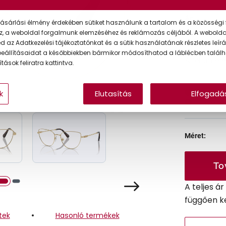
Ár:
ásárlási élmény érdekében sütiket használunk a tartalom és a közösségi 
z, a weboldal forgalmunk elemzéséhez és reklámozás céljából. A webold
 az Adatkezelési tájékoztatónkat és a sütik használatának részletes leírás
eállításaidat a későbbiekben bármikor módosíthatod a láblécben találh
A feltűntet
tások feliratra kattintva.
Online 
k
Elutasítás
Elfogadá
Ingyenes
Méret:
To
A teljes á
függően k
tek
Hasonló termékek