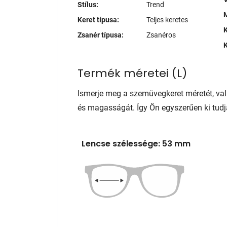
Stílus:
Trend
M
Keret típusa:
Teljes keretes
K
Zsanér típusa:
Zsanéros
K
Termék méretei
(
L
)
Ismerje meg a szemüvegkeret méretét, va
és magasságát. Így Ön egyszerűen ki tudj
Lencse szélessége: 53 mm