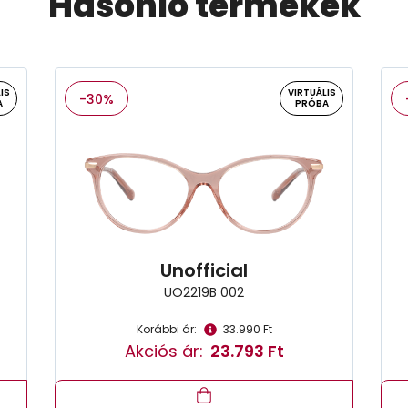
Hasonló termékek
IS
VIRTUÁLIS
-30%
A
PRÓBA
Unofficial
UO2219B 002
Korábbi ár:
33.990 Ft
Akciós ár:
23.793 Ft