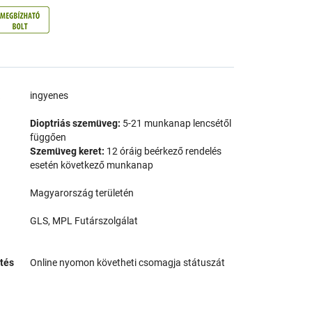
a
ingyenes
Dioptriás szemüveg:
5-21 munkanap lencsétől
függően
Szemüveg keret:
12 óráig beérkező rendelés
esetén következő munkanap
Magyarország területén
GLS, MPL Futárszolgálat
tés
Online nyomon követheti csomagja státuszát