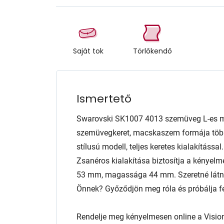
Saját tok
Törlőkendő
Ismertető
Swarovski SK1007 4013 szemüveg L-es mé
szemüvegkeret, macskaszem formája több 
stílusú modell, teljes keretes kialakítássa
Zsanéros kialakítása biztosítja a kényelm
53 mm, magassága 44 mm. Szeretné látni,
Önnek? Győződjön meg róla és próbálja fel
Rendelje meg kényelmesen online a Visio