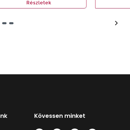
Részletek
ink
Kövessen minket