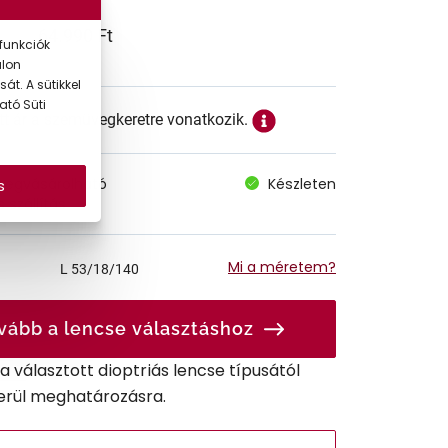
64.990 Ft
funkciók
alon
át. A sütikkel
ató Süti
ett ár a szemüvegkeretre vonatkozik.
megvásárolható
Készleten
s
 szállítás
Mi a méretem?
L
53/18/140
vább a lencse választáshoz
r a választott dioptriás lencse típusától
erül meghatározásra.