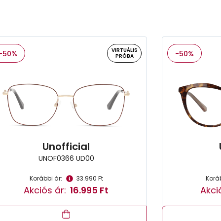
VIRTUÁLIS
-50%
-50%
PRÓBA
Unofficial
UNOF0366 UD00
Korábbi ár:
33.990 Ft
Koráb
Akciós ár:
16.995 Ft
Akci