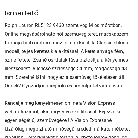
Ismertető
Ralph Lauren RL5123 9460 szemüveg M-es méretben.
Online megvásárolható női szemüvegkeret, macskaszem
formája több arcformához is remekül illik. Classic stílusú
modell, teljes keretes kialakítással. A keret anyaga fém,
színe fekete. Zsanéros kialakítása biztosítja a kényelmes
illeszkedést. A lencse szélessége 54 mm, magassága 43
mm. Szeretné látni, hogy ez a szemüveg tökéletesen áll
Önnek? Győződjön meg róla és próbálja fel virtuálisan.
Rendelje meg kényelmesen online a Vision Express
webáruházából, akár ingyenes szállítással! Fejezze ki
egyéniségét új szemüvegével! A Vision Expressnél
kizárólag megbízható minőségű, eredeti márkatermékeket
kínálunk. Termékeinket gyorsan, a lehető legrövidebb idő