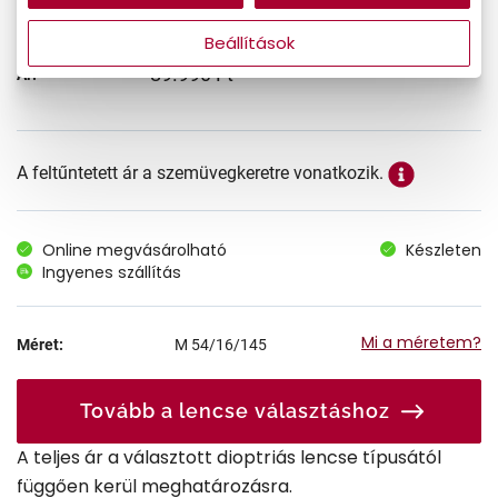
Beállítások
89.990 Ft
Ár:
A feltűntetett ár a szemüvegkeretre vonatkozik.
Online megvásárolható
Készleten
Ingyenes szállítás
Mi a méretem?
Méret:
M
54/16/145
Tovább a lencse választáshoz
A teljes ár a választott dioptriás lencse típusától
függően kerül meghatározásra.