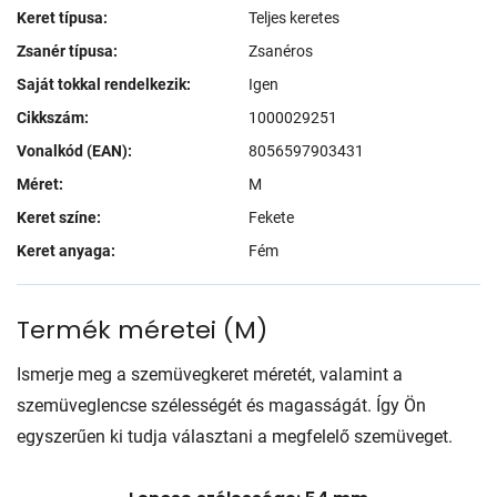
Keret típusa:
Teljes keretes
Zsanér típusa:
Zsanéros
Saját tokkal rendelkezik:
Igen
Cikkszám:
1000029251
Vonalkód (EAN):
8056597903431
Méret:
M
Keret színe:
Fekete
Keret anyaga:
Fém
Termék méretei
(
M
)
Ismerje meg a szemüvegkeret méretét, valamint a
szemüveglencse szélességét és magasságát. Így Ön
egyszerűen ki tudja választani a megfelelő szemüveget.