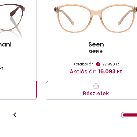
mani
Seen
SNFF06
Korábbi ár:
22.990 Ft
Ft
Akciós ár:
16.093 Ft
Részletek