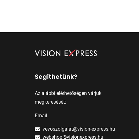
Segíthetünk?
Az alábbi elérhetőségen várjuk
megkeresését:
Email
vevoszolgalat@vision-express.hu
webshop@visionexpress.hu