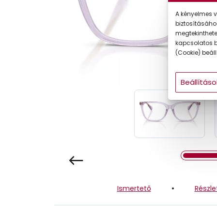
Gyermek
A kényelmes v
biztosításáho
megtekintheted
kapcsolatos b
(Cookie) beállí
Beállításo
Ismertető
Részle