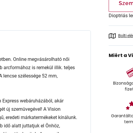
Szem
Dioptriás le
Bolti el
Miért a V
tben. Online megvásárolható női
rcformához is remekül illik. teljes
. A lencse szélessége 52 mm,
Bizonságo
fize
n Express webáruházából, akár
égét új szemüvegével! A Vision
Garantálta
ű, eredeti márkatermékeket kínálunk.
ter
 idő alatt juttatjuk el Önhöz,