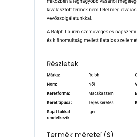
miközben a legnagyobb vásárlói megelég
kiválasztott termék nem felel meg elvárás
vevőszolgálatunkkal.
A Ralph Lauren szemüvegek és napszemüv
és kifinomultság mellett fiatalos szelleme
Részletek
Márka:
Ralph
Nem:
Női
V
Keretforma:
Macskaszem
M
Keret típusa:
Teljes keretes
K
Saját tokkal
Igen
rendelkezik:
Termék méretei
(
S
)