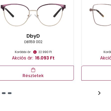
DbyD
DB1159 002
Korábbi ár:
22.990 Ft
Koráb
Akciós ár:
16.093 Ft
Akció
Részletek