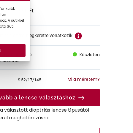
funkciók
51.990 Ft
alon
át. A sütikkel
ató Süti
ett ár a szemüvegkeretre vonatkozik.
s
megvásárolható
Készleten
 szállítás
Mi a méretem?
S
52/17/145
vább a lencse választáshoz
r a választott dioptriás lencse típusától
erül meghatározásra.