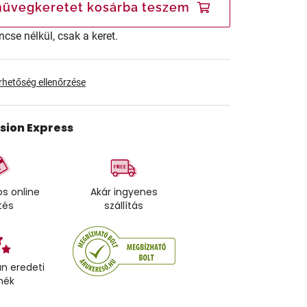
üvegkeretet kosárba teszem
ncse nélkül, csak a keret.
érhetőség ellenőrzése
ision Express
s online
Akár ingyenes
tés
szállítás
n eredeti
mék