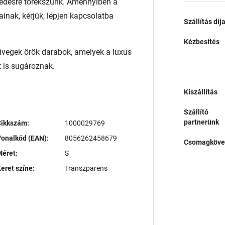
edésre törekszünk. Amennyiben a
ainak, kérjük, lépjen kapcsolatba
Szállítás díj
Kézbesítés
egek örök darabok, amelyek a luxus
t is sugároznak.
Kiszállítás
Szállító
partnerünk
Cikkszám:
1000029769
onalkód (EAN):
8056262458679
Csomagköve
éret:
S
eret színe:
Transzparens