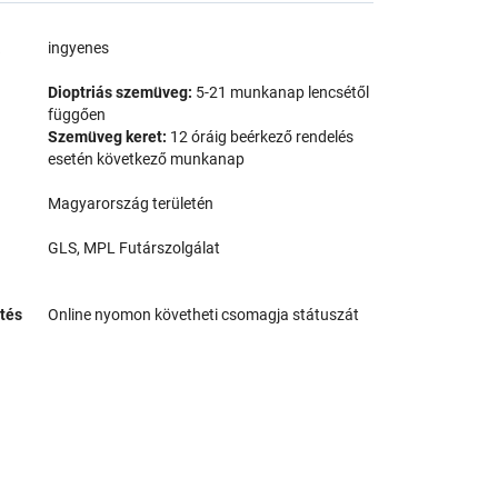
a
ingyenes
Dioptriás szemüveg:
5-21 munkanap lencsétől
függően
Szemüveg keret:
12 óráig beérkező rendelés
esetén következő munkanap
Magyarország területén
GLS, MPL Futárszolgálat
tés
Online nyomon követheti csomagja státuszát