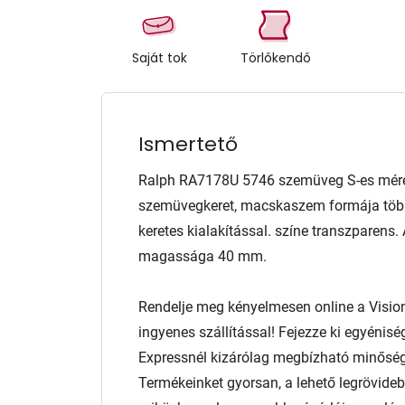
Saját tok
Törlőkendő
Ismertető
Ralph RA7178U 5746 szemüveg S-es mére
szemüvegkeret, macskaszem formája több a
keretes kialakítással. színe transzparens
magassága 40 mm.
Rendelje meg kényelmesen online a Visio
ingyenes szállítással! Fejezze ki egyénis
Expressnél kizárólag megbízható minőség
Termékeinket gyorsan, a lehető legrövidebb