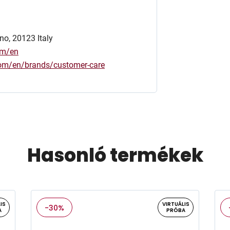
no, 20123 Italy
om/en
.com/en/brands/customer-care
Hasonló termékek
IS
VIRTUÁLIS
-30%
A
PRÓBA