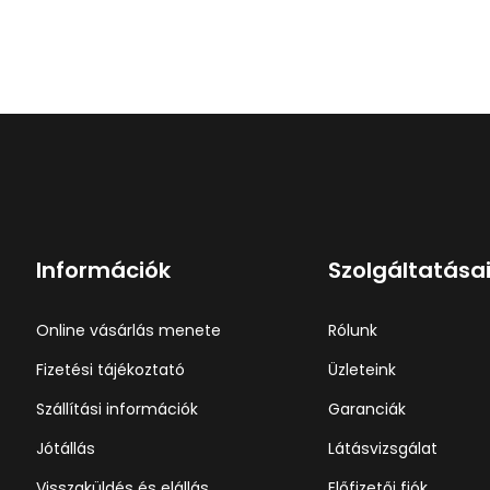
Információk
Szolgáltatása
Online vásárlás menete
Rólunk
Fizetési tájékoztató
Üzleteink
Szállítási információk
Garanciák
Jótállás
Látásvizsgálat
Visszaküldés és elállás
Előfizetői fiók