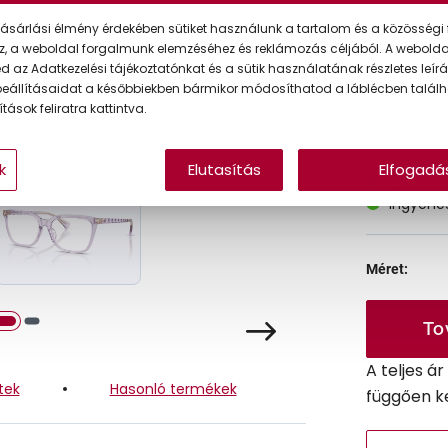
ásárlási élmény érdekében sütiket használunk a tartalom és a közösségi 
Ár:
z, a weboldal forgalmunk elemzéséhez és reklámozás céljából. A webold
 az Adatkezelési tájékoztatónkat és a sütik használatának részletes leírás
eállításaidat a későbbiekben bármikor módosíthatod a láblécben találh
tások feliratra kattintva.
A feltűntet
k
Elutasítás
Elfogadá
Online 
Ingyenes
Méret:
To
A teljes á
tek
Hasonló termékek
függően k