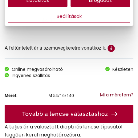
Elutasítás
Elfogadás
Beállítások
44.990 Ft
Ár:
A feltűntetett ár a szemüvegkeretre vonatkozik.
Online megvásárolható
Készleten
Ingyenes szállítás
Mi a méretem?
Méret:
M
54/16/140
Tovább a lencse választáshoz
A teljes ár a választott dioptriás lencse típusától
függően kerül meghatározásra.