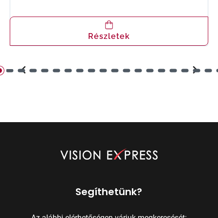
Részletek
Segíthetünk?
Az alábbi elérhetőségen várjuk megkeresését: