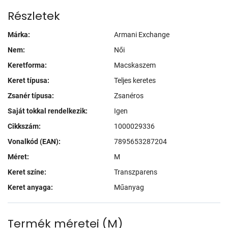
Részletek
Márka:
Armani Exchange
Nem:
Női
Keretforma:
Macskaszem
Keret típusa:
Teljes keretes
Zsanér típusa:
Zsanéros
Saját tokkal rendelkezik:
Igen
Cikkszám:
1000029336
Vonalkód (EAN):
7895653287204
Méret:
M
Keret színe:
Transzparens
Keret anyaga:
Műanyag
Termék méretei
(
M
)