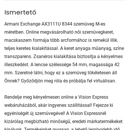
Ismertető
Armani Exchange AX3111U 8344 szemüveg M-es
méretben. Online megvásárolható női szemüvegkeret,
macskaszem formája több arcformához is remekül illik.
teljes keretes kialakítással. A keret anyaga műanyag, színe
transzparens. Zsanéros kialakítása biztosítja a kényelmes
illeszkedést. A lencse szélessége 54 mm, magassága 42
mm. Szeretné látni, hogy ez a szemüveg tökéletesen áll
Önnek? Győződjön meg róla és próbálja fel virtuálisan.
Rendelje meg kényelmesen online a Vision Express
webáruházából, akár ingyenes szállítással! Fejezze ki
egyéniségét új szemüvegével! A Vision Expressnél
kizárólag megbízható minőségű, eredeti márkatermékeket
kínálunk. Termékeinket gyorsan, a lehető legrövidebb idő