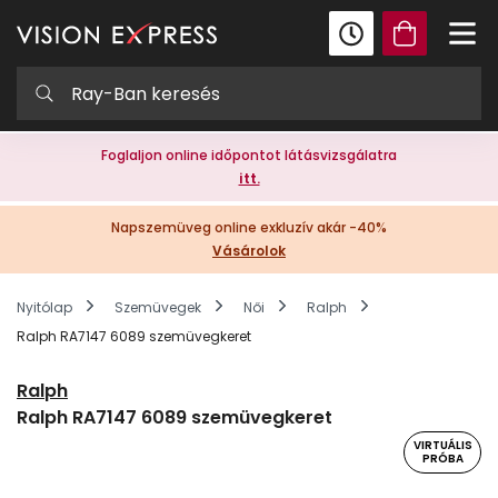
Foglaljon online időpontot látásvizsgálatra
itt.
Napszemüveg online exkluzív akár -40%
Vásárolok
Nyitólap
Szemüvegek
Női
Ralph
Ralph RA7147 6089 szemüvegkeret
Ralph
Ralph RA7147 6089 szemüvegkeret
VIRTUÁLIS
PRÓBA