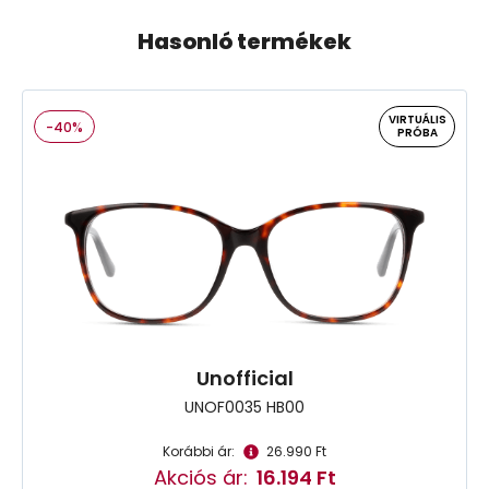
Hasonló termékek
VIRTUÁLIS
-40%
PRÓBA
Unofficial
UNOF0035 HB00
Korábbi ár:
26.990 Ft
Akciós ár:
16.194 Ft