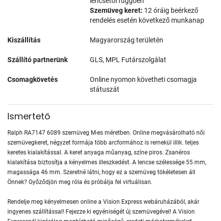
lencsétől függően
Szemüveg keret:
12 óráig beérkező
rendelés esetén következő munkanap
Kiszállítás
Magyarország területén
Szállító partnerünk
GLS, MPL Futárszolgálat
Csomagkövetés
Online nyomon követheti csomagja
státuszát
Ismertető
Ralph RA7147 6089 szemüveg M-es méretben. Online megvásárolható női
szemüvegkeret, négyzet formája több arcformához is remekül illik. teljes
keretes kialakítással. A keret anyaga műanyag, színe piros. Zsanéros
kialakítása biztosítja a kényelmes illeszkedést. A lencse szélessége 55 mm,
magassága 46 mm. Szeretné látni, hogy ez a szemüveg tökéletesen áll
Önnek? Győződjön meg róla és próbálja fel virtuálisan.
Rendelje meg kényelmesen online a Vision Express webáruházából, akár
ingyenes szállítással! Fejezze ki egyéniségét új szemüvegével! A Vision