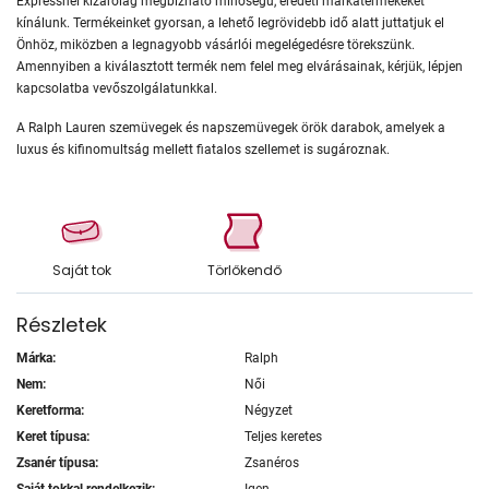
Expressnél kizárólag megbízható minőségű, eredeti márkatermékeket
kínálunk. Termékeinket gyorsan, a lehető legrövidebb idő alatt juttatjuk el
Önhöz, miközben a legnagyobb vásárlói megelégedésre törekszünk.
Amennyiben a kiválasztott termék nem felel meg elvárásainak, kérjük, lépjen
kapcsolatba vevőszolgálatunkkal.
A Ralph Lauren szemüvegek és napszemüvegek örök darabok, amelyek a
luxus és kifinomultság mellett fiatalos szellemet is sugároznak.
Saját tok
Törlőkendő
Részletek
Márka:
Ralph
Nem:
Női
Keretforma:
Négyzet
Keret típusa:
Teljes keretes
Zsanér típusa:
Zsanéros
Saját tokkal rendelkezik:
Igen