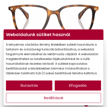
Weboldalunk sütiket használ
A kényelmes vásárlási élmény érdekében sütiket használunk a
tartalom és a közösségi funkciók biztosításához, a weboldal
forgalmunk elemzéséhez és reklámozás céljából. A weboldalon
megtekintheted az Adatkezelési tájékoztatónkat és a sütik
használatának részletes leírását. A sütikkel kapcsolatos
beállításaidat a későbbiekben bármikor módosíthatod a
-20%
láblécben található Süti (Cookie) beállítások feliratra kattintva.
51.990 Ft
Korábbi ár:
Elutasítás
Elfogadás
41.592 Ft
Akciós ár:
Beállítások
A feltűntetett ár a szemüvegkeretre vonatkozik.