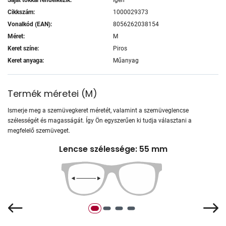
Cikkszám:
1000029373
Vonalkód (EAN):
8056262038154
Méret:
M
Keret színe:
Piros
Keret anyaga:
Műanyag
Termék méretei
(
M
)
Ismerje meg a szemüvegkeret méretét, valamint a szemüveglencse
szélességét és magasságát. Így Ön egyszerűen ki tudja választani a
megfelelő szemüveget.
Lencse szélessége: 55 mm