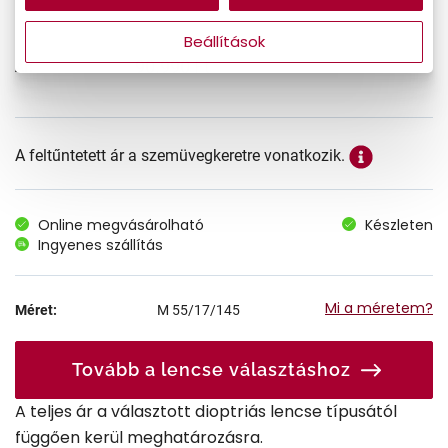
Beállítások
90.990 Ft
Ár:
A feltűntetett ár a szemüvegkeretre vonatkozik.
Online megvásárolható
Készleten
Ingyenes szállítás
Mi a méretem?
Méret:
M
55/17/145
Tovább a lencse választáshoz
A teljes ár a választott dioptriás lencse típusától
függően kerül meghatározásra.