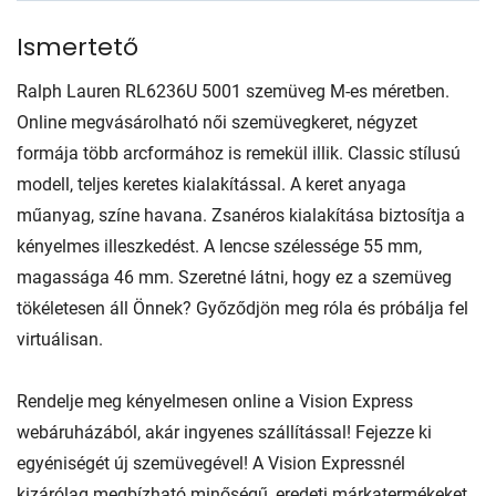
Ismertető
Ralph Lauren RL6236U 5001 szemüveg M-es méretben.
Online megvásárolható női szemüvegkeret, négyzet
formája több arcformához is remekül illik. Classic stílusú
modell, teljes keretes kialakítással. A keret anyaga
műanyag, színe havana. Zsanéros kialakítása biztosítja a
kényelmes illeszkedést. A lencse szélessége 55 mm,
magassága 46 mm. Szeretné látni, hogy ez a szemüveg
tökéletesen áll Önnek? Győződjön meg róla és próbálja fel
virtuálisan.
Rendelje meg kényelmesen online a Vision Express
webáruházából, akár ingyenes szállítással! Fejezze ki
egyéniségét új szemüvegével! A Vision Expressnél
kizárólag megbízható minőségű, eredeti márkatermékeket