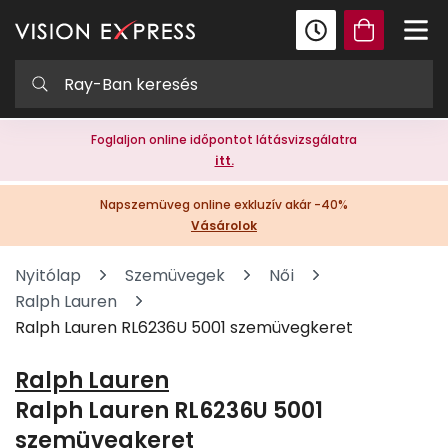
Foglaljon online időpontot látásvizsgálatra
itt.
Napszemüveg online exkluzív akár -40%
Vásárolok
Nyitólap
Szemüvegek
Női
Ralph Lauren
Ralph Lauren RL6236U 5001 szemüvegkeret
Ralph Lauren
Ralph Lauren RL6236U 5001
szemüvegkeret