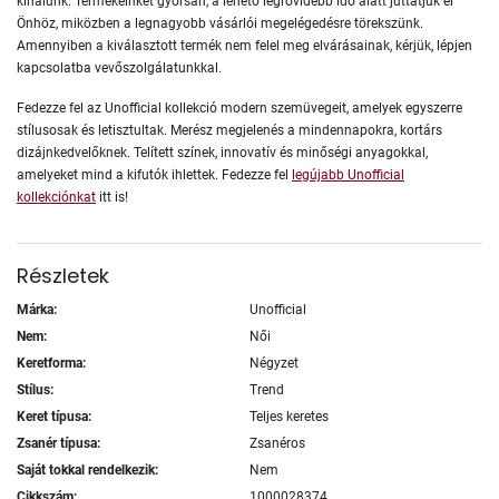
kínálunk. Termékeinket gyorsan, a lehető legrövidebb idő alatt juttatjuk el
Önhöz, miközben a legnagyobb vásárlói megelégedésre törekszünk.
Amennyiben a kiválasztott termék nem felel meg elvárásainak, kérjük, lépjen
kapcsolatba vevőszolgálatunkkal.
Fedezze fel az Unofficial kollekció modern szemüvegeit, amelyek egyszerre
stílusosak és letisztultak. Merész megjelenés a mindennapokra, kortárs
dizájnkedvelőknek. Telített színek, innovatív és minőségi anyagokkal,
amelyeket mind a kifutók ihlettek. Fedezze fel
legújabb Unofficial
kollekciónkat
itt is!
Részletek
Márka:
Unofficial
Nem:
Női
Keretforma:
Négyzet
Stílus:
Trend
Keret típusa:
Teljes keretes
Zsanér típusa:
Zsanéros
Saját tokkal rendelkezik:
Nem
Cikkszám:
1000028374