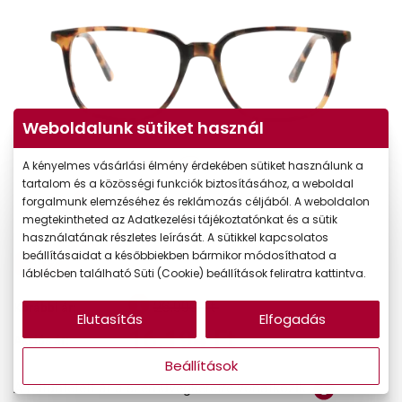
Weboldalunk sütiket használ
A kényelmes vásárlási élmény érdekében sütiket használunk a
tartalom és a közösségi funkciók biztosításához, a weboldal
forgalmunk elemzéséhez és reklámozás céljából. A weboldalon
megtekintheted az Adatkezelési tájékoztatónkat és a sütik
használatának részletes leírását. A sütikkel kapcsolatos
beállításaidat a későbbiekben bármikor módosíthatod a
-40%
láblécben található Süti (Cookie) beállítások feliratra kattintva.
26.990 Ft
Korábbi ár:
Elutasítás
Elfogadás
16.194 Ft
Akciós ár:
Beállítások
A feltűntetett ár a szemüvegkeretre vonatkozik.