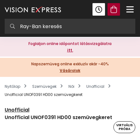
Foglaljon online időpontot látásvizsgálatra
itt.
Napszemüveg online exkluzív akár -40%
Vásárolok
Nyitólap
Szemüvegek
Női
Unofficial
Unofficial UNOF0391 HD00 szemüvegkeret
Unofficial
Unofficial UNOF0391 HD00 szemüvegkeret
VIRTUÁLIS
PRÓBA