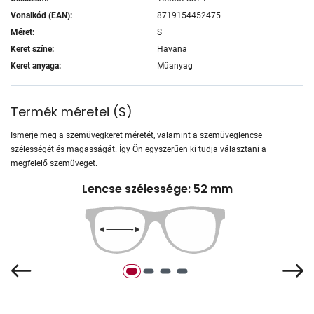
Vonalkód (EAN):
8719154452475
Méret:
S
Keret színe:
Havana
Keret anyaga:
Műanyag
Termék méretei
(
S
)
Ismerje meg a szemüvegkeret méretét, valamint a szemüveglencse
szélességét és magasságát. Így Ön egyszerűen ki tudja választani a
megfelelő szemüveget.
Lencse szélessége: 52 mm