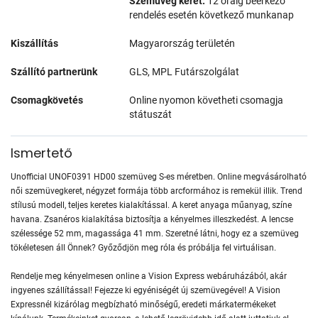
Szemüveg keret:
12 óráig beérkező
rendelés esetén következő munkanap
Kiszállítás
Magyarország területén
Szállító partnerünk
GLS, MPL Futárszolgálat
Csomagkövetés
Online nyomon követheti csomagja
státuszát
Ismertető
Unofficial UNOF0391 HD00 szemüveg S-es méretben. Online megvásárolható
női szemüvegkeret, négyzet formája több arcformához is remekül illik. Trend
stílusú modell, teljes keretes kialakítással. A keret anyaga műanyag, színe
havana. Zsanéros kialakítása biztosítja a kényelmes illeszkedést. A lencse
szélessége 52 mm, magassága 41 mm. Szeretné látni, hogy ez a szemüveg
tökéletesen áll Önnek? Győződjön meg róla és próbálja fel virtuálisan.
Rendelje meg kényelmesen online a Vision Express webáruházából, akár
ingyenes szállítással! Fejezze ki egyéniségét új szemüvegével! A Vision
Expressnél kizárólag megbízható minőségű, eredeti márkatermékeket