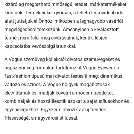
kizárólag megbízható minőségű, eredeti márkatermékeket
kínálunk. Termékeinket gyorsan, a lehető legrövidebb idő
alatt juttatjuk el Önhöz, miközben a legnagyobb vásárlói
megelégedésre törekszünk. Amennyiben a kiválasztott
termék nem felel meg elvárásainak, kérjük, lépjen
kapcsolatba vevőszolgálatunkkal.
A Vogue szemüveg kollekciói divatos szemüvegeket és
napszemüveg formákat tartalmaz. A Vogue Eyewear a
fast-fashion típusú mai divatot testesíti meg: dinamikus,
változó és színes. A Vogue-hölgyek magabiztosak,
életvidámak és imádják követni a modern trendeket,
kombinálják és hozzáillesztik azokat a saját stílusokhoz és
egyéniségükhöz. Egyszerre ötvözik az új trendek
frissességét a nagyvárosi stílussal.