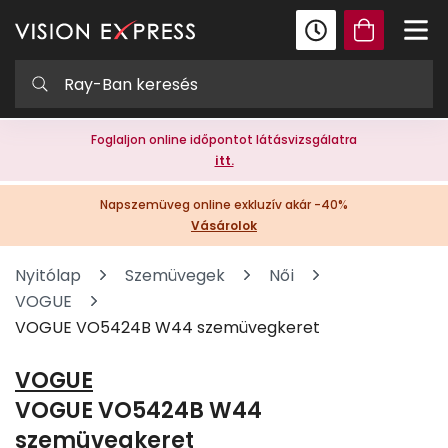
Foglaljon online időpontot látásvizsgálatra
itt.
Napszemüveg online exkluzív akár -40%
Vásárolok
Nyitólap
Szemüvegek
Női
VOGUE
VOGUE VO5424B W44 szemüvegkeret
VOGUE
VOGUE VO5424B W44
szemüvegkeret