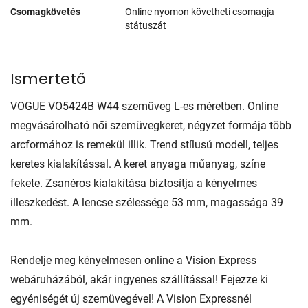
Csomagkövetés
Online nyomon követheti csomagja
státuszát
Ismertető
VOGUE VO5424B W44 szemüveg L-es méretben. Online
megvásárolható női szemüvegkeret, négyzet formája több
arcformához is remekül illik. Trend stílusú modell, teljes
keretes kialakítással. A keret anyaga műanyag, színe
fekete. Zsanéros kialakítása biztosítja a kényelmes
illeszkedést. A lencse szélessége 53 mm, magassága 39
mm.
Rendelje meg kényelmesen online a Vision Express
webáruházából, akár ingyenes szállítással! Fejezze ki
egyéniségét új szemüvegével! A Vision Expressnél