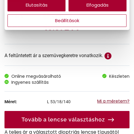
Elutasítás
Elfogadás
57.990 Ft
Korábbi ár:
Beállítások
46.392 Ft
Akciós ár:
A feltűntetett ár a szemüvegkeretre vonatkozik.
Online megvásárolható
Készleten
Ingyenes szállítás
Mi a méretem?
Méret:
L
53/18/140
Tovább a lencse választáshoz
A teljes ár a választott dioptriás lencse típusától