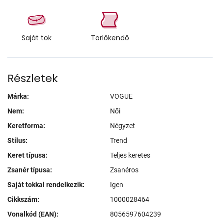
Saját tok
Törlőkendő
Részletek
Márka:
VOGUE
Nem:
Női
Keretforma:
Négyzet
Stílus:
Trend
Keret típusa:
Teljes keretes
Zsanér típusa:
Zsanéros
Saját tokkal rendelkezik:
Igen
Cikkszám:
1000028464
Vonalkód (EAN):
8056597604239