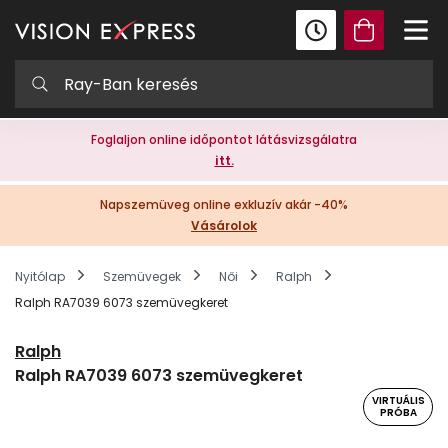
Foglaljon online időpontot látásvizsgálatra
itt.
Napszemüveg online exkluzív akár -40%
Vásárolok
Nyitólap
Szemüvegek
Női
Ralph
Ralph RA7039 6073 szemüvegkeret
Ralph
Ralph RA7039 6073 szemüvegkeret
VIRTUÁLIS
PRÓBA