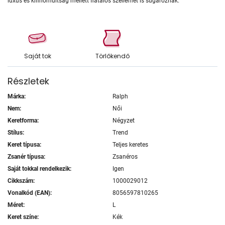
luxus és kifinomultság mellett fiatalos szellemet is sugároznak.
Saját tok
Törlőkendő
Részletek
Márka:
Ralph
Nem:
Női
Keretforma:
Négyzet
Stílus:
Trend
Keret típusa:
Teljes keretes
Zsanér típusa:
Zsanéros
Saját tokkal rendelkezik:
Igen
Cikkszám:
1000029012
Vonalkód (EAN):
8056597810265
Méret:
L
Keret színe:
Kék