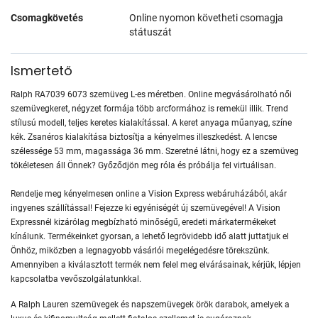
Csomagkövetés
Online nyomon követheti csomagja
státuszát
Ismertető
Ralph RA7039 6073 szemüveg L-es méretben. Online megvásárolható női
szemüvegkeret, négyzet formája több arcformához is remekül illik. Trend
stílusú modell, teljes keretes kialakítással. A keret anyaga műanyag, színe
kék. Zsanéros kialakítása biztosítja a kényelmes illeszkedést. A lencse
szélessége 53 mm, magassága 36 mm. Szeretné látni, hogy ez a szemüveg
tökéletesen áll Önnek? Győződjön meg róla és próbálja fel virtuálisan.
Rendelje meg kényelmesen online a Vision Express webáruházából, akár
ingyenes szállítással! Fejezze ki egyéniségét új szemüvegével! A Vision
Expressnél kizárólag megbízható minőségű, eredeti márkatermékeket
kínálunk. Termékeinket gyorsan, a lehető legrövidebb idő alatt juttatjuk el
Önhöz, miközben a legnagyobb vásárlói megelégedésre törekszünk.
Amennyiben a kiválasztott termék nem felel meg elvárásainak, kérjük, lépjen
kapcsolatba vevőszolgálatunkkal.
A Ralph Lauren szemüvegek és napszemüvegek örök darabok, amelyek a