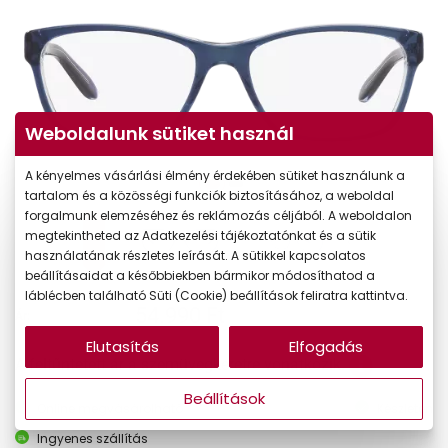
Weboldalunk sütiket használ
A kényelmes vásárlási élmény érdekében sütiket használunk a
tartalom és a közösségi funkciók biztosításához, a weboldal
forgalmunk elemzéséhez és reklámozás céljából. A weboldalon
megtekintheted az Adatkezelési tájékoztatónkat és a sütik
használatának részletes leírását. A sütikkel kapcsolatos
beállításaidat a későbbiekben bármikor módosíthatod a
láblécben található Süti (Cookie) beállítások feliratra kattintva.
54.990 Ft
Ár:
Elutasítás
Elfogadás
A feltűntetett ár a szemüvegkeretre vonatkozik.
Beállítások
Online megvásárolható
Készleten
Ingyenes szállítás