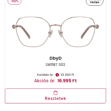
-50%
PRÓBA
DbyD
DB1118T 002
Korábbi ár:
33.990 Ft
Akciós ár:
16.995 Ft
Részletek