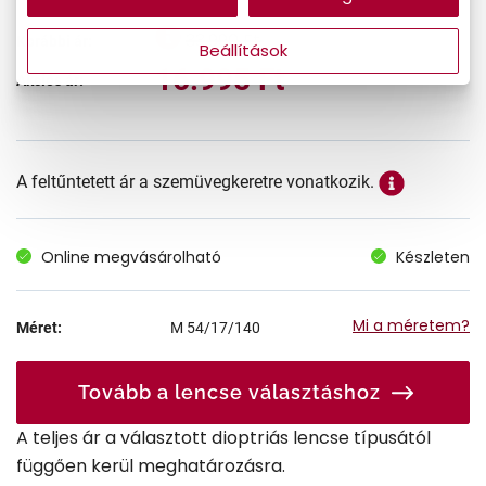
33.990 Ft
Korábbi ár:
Beállítások
16.995 Ft
Akciós ár:
A feltűntetett ár a szemüvegkeretre vonatkozik.
Online megvásárolható
Készleten
Mi a méretem?
Méret:
M
54/17/140
Tovább a lencse választáshoz
A teljes ár a választott dioptriás lencse típusától
függően kerül meghatározásra.