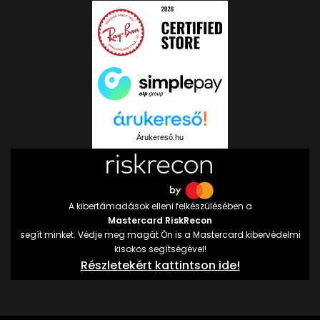
Árukereső.hu
A kibertámadások elleni felkészülésében a
Mastercard RiskRecon
segít minket. Védje meg magát Ön is a Mastercard kibervédelmi
kisokos segítségével!
Részletekért kattintson ide!