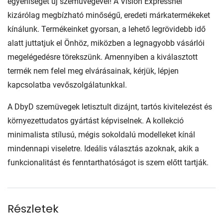
egyéniségét új szemüvegével! A Vision Expressnél
kizárólag megbízható minőségű, eredeti márkatermékeket
kínálunk. Termékeinket gyorsan, a lehető legrövidebb idő
alatt juttatjuk el Önhöz, miközben a legnagyobb vásárlói
megelégedésre törekszünk. Amennyiben a kiválasztott
termék nem felel meg elvárásainak, kérjük, lépjen
kapcsolatba vevőszolgálatunkkal.
A DbyD szemüvegek letisztult dizájnt, tartós kivitelezést és
környezettudatos gyártást képviselnek. A kollekció
minimalista stílusú, mégis sokoldalú modelleket kínál
mindennapi viseletre. Ideális választás azoknak, akik a
funkcionalitást és fenntarthatóságot is szem előtt tartják.
Részletek