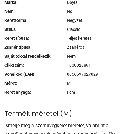
Márka:
DbyD
Nem:
Női
Keretforma:
Négyzet
Stílus:
Classic
Keret típusa:
Teljes keretes
Zsanér típusa:
Zsanéros
Saját tokkal rendelkezik:
Nem
Cikkszám:
1000028891
Vonalkód (EAN):
8056597827829
Méret:
M
Keret anyaga:
Fém
Termék méretei
(
M
)
Ismerje meg a szemüvegkeret méretét, valamint a
szemüveglencse szélességét és magasságát. Így Ön