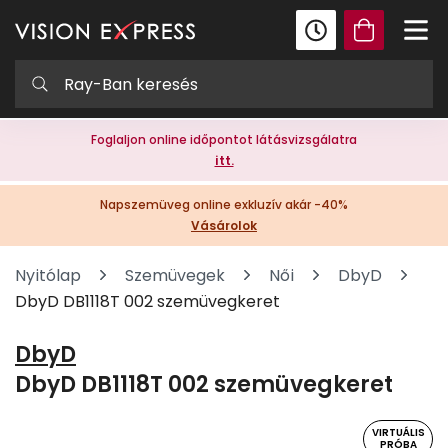
Foglaljon online időpontot látásvizsgálatra
itt.
Napszemüveg online exkluzív akár -40%
Vásárolok
Nyitólap
Szemüvegek
Női
DbyD
DbyD DB1118T 002 szemüvegkeret
DbyD
DbyD DB1118T 002 szemüvegkeret
VIRTUÁLIS
PRÓBA