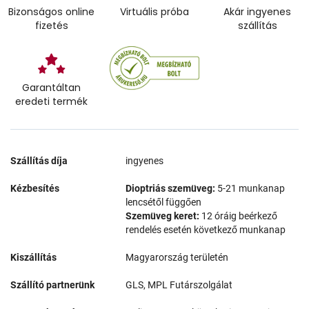
Bizonságos online
Virtuális próba
Akár ingyenes
fizetés
szállítás
Garantáltan
eredeti termék
Szállítás díja
ingyenes
Kézbesítés
Dioptriás szemüveg:
5-21 munkanap
lencsétől függően
Szemüveg keret:
12 óráig beérkező
rendelés esetén következő munkanap
Kiszállítás
Magyarország területén
Szállító partnerünk
GLS, MPL Futárszolgálat