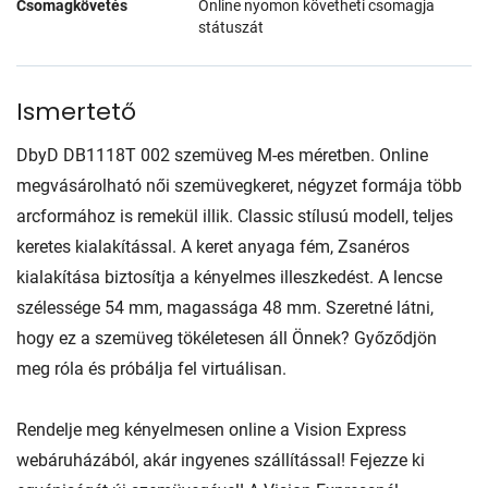
Csomagkövetés
Online nyomon követheti csomagja
státuszát
Ismertető
DbyD DB1118T 002 szemüveg M-es méretben. Online
megvásárolható női szemüvegkeret, négyzet formája több
arcformához is remekül illik. Classic stílusú modell, teljes
keretes kialakítással. A keret anyaga fém, Zsanéros
kialakítása biztosítja a kényelmes illeszkedést. A lencse
szélessége 54 mm, magassága 48 mm. Szeretné látni,
hogy ez a szemüveg tökéletesen áll Önnek? Győződjön
meg róla és próbálja fel virtuálisan.
Rendelje meg kényelmesen online a Vision Express
webáruházából, akár ingyenes szállítással! Fejezze ki