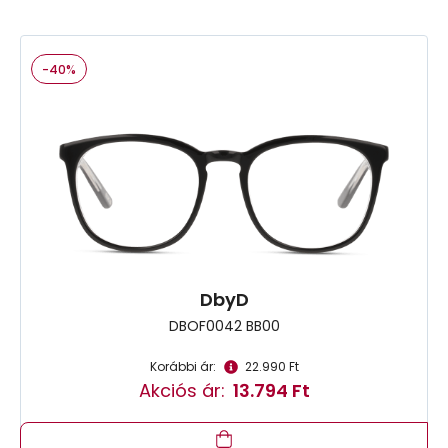
-40%
DbyD
DBOF0042 BB00
Korábbi ár:
22.990 Ft
Akciós ár:
13.794 Ft