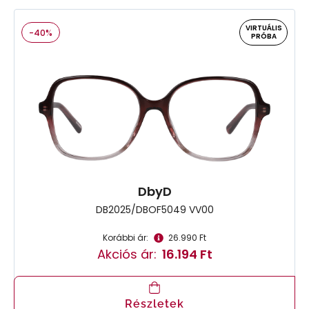
VIRTUÁLIS
-40%
PRÓBA
DbyD
DB2025/DBOF5049 VV00
Korábbi ár:
26.990 Ft
Akciós ár:
16.194 Ft
Részletek