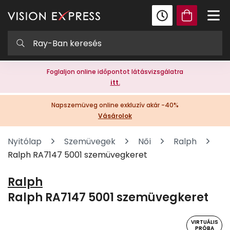
Foglaljon online időpontot látásvizsgálatra
itt.
Napszemüveg online exkluzív akár -40%
Vásárolok
Nyitólap
Szemüvegek
Női
Ralph
Ralph RA7147 5001 szemüvegkeret
Ralph
Ralph RA7147 5001 szemüvegkeret
VIRTUÁLIS
PRÓBA