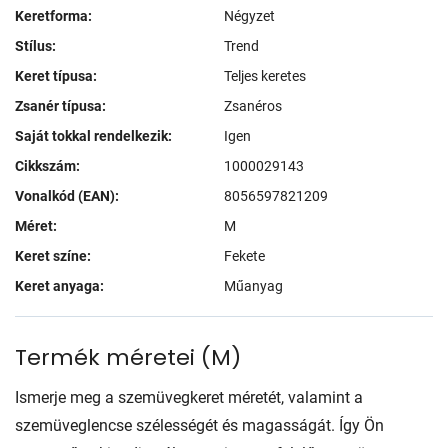
Keretforma:
Négyzet
Stílus:
Trend
Keret típusa:
Teljes keretes
Zsanér típusa:
Zsanéros
Saját tokkal rendelkezik:
Igen
Cikkszám:
1000029143
Vonalkód (EAN):
8056597821209
Méret:
M
Keret színe:
Fekete
Keret anyaga:
Műanyag
Termék méretei
(
M
)
Ismerje meg a szemüvegkeret méretét, valamint a
szemüveglencse szélességét és magasságát. Így Ön