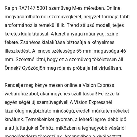
Ralph RA7147 5001 szemüveg M-es méretben. Online
megvásárolható női szemüvegkeret, négyzet formája több
arcformához is remekül illik. Trend stílusú modell, teljes
keretes kialakítással. A keret anyaga műanyag, színe
fekete. Zsanéros kialakítása biztosítja a kényelmes
illeszkedést. A lencse szélessége 55 mm, magassága 46
mm. Szeretné látni, hogy ez a szemüveg tökéletesen áll
Önnek? Győződjön meg róla és próbálja fel virtuálisan.
Rendelje meg kényelmesen online a Vision Express
webáruházából, akár ingyenes szállítással! Fejezze ki
egyéniségét új szemüvegével! A Vision Expressnél
kizárólag megbízható minőségű, eredeti márkatermékeket
kínálunk. Termékeinket gyorsan, a lehető legrövidebb idő
alatt juttatjuk el Önhöz, miközben a legnagyobb vásárlói
megelégedésre törekszünk. Amennyiben a kiválasztott