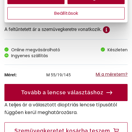
51.990 Ft
Ár:
Beállítások
A feltűntetett ár a szemüvegkeretre vonatkozik.
Online megvásárolható
Készleten
Ingyenes szállítás
Mi a méretem?
Méret:
M
55/19/145
Tovább a lencse választáshoz
A teljes ár a választott dioptriás lencse típusától
függően kerül meghatározásra.
Szemüvegkeretet kosárba teszem