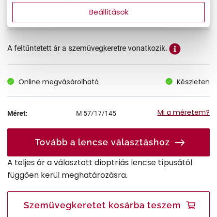
22.990 Ft
Ár:
Beállítások
A feltűntetett ár a szemüvegkeretre vonatkozik.
Online megvásárolható
Készleten
Mi a méretem?
Méret:
M
57/17/145
Tovább a lencse választáshoz
A teljes ár a választott dioptriás lencse típusától
függően kerül meghatározásra.
Szemüvegkeretet kosárba teszem