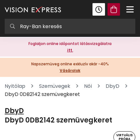
Foglaljon online időpontot látásvizsgálatra
itt.
Napszemüveg online exkluzív akár -40%
Vásárolok
Nyitólap
Szemüvegek
Női
DbyD
DbyD 0DB2142 szemüvegkeret
DbyD
DbyD 0DB2142 szemüvegkeret
VIRTUÁLIS
PRÓBA