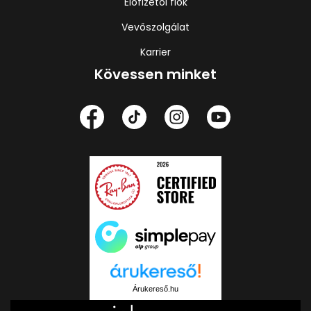
Előfizetői fiók
Vevőszolgálat
Karrier
Kövessen minket
Árukereső.hu