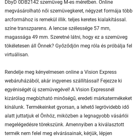
DbyD 0DB2142 szemüveg M-es méretben. Online
megvásárolható női szemüvegkeret, négyzet formája több
arcformához is remekül illik. teljes keretes kialakítással.
színe transzparens. A lencse szélessége 57 mm,
magassága 49 mm. Szeretné látni, hogy ez a szemüveg
tökéletesen áll Önnek? Győződjön meg róla és próbálja fel
virtuálisan.
Rendelje meg kényelmesen online a Vision Express
webáruházából, akár ingyenes szállítással! Fejezze ki
egyéniségét új szemüvegével! A Vision Expressnél
kizárólag megbízható minőségű, eredeti márkatermékeket
kínálunk. Termékeinket gyorsan, a lehető legrövidebb idő
alatt juttatjuk el Önhöz, miközben a legnagyobb vásárlói
megelégedésre törekszünk. Amennyiben a kiválasztott
termék nem felel meg elvárásainak, kérjük, lépjen