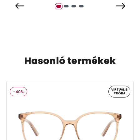
Hasonló termékek
VIRTUÁLIS
-40%
PRÓBA