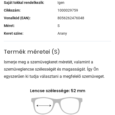
Saját tokkal rendelkezik:
Igen
Cikkszám:
1000029759
Vonalkód (EAN):
8056262476048
Méret:
S
Keret színe:
Arany
Termék méretei
(
S
)
Ismerje meg a szemüvegkeret méretét, valamint a
szemüveglencse szélességét és magasságát. Így Ön
egyszerűen ki tudja választani a megfelelő szemüveget.
Lencse szélessége: 52 mm