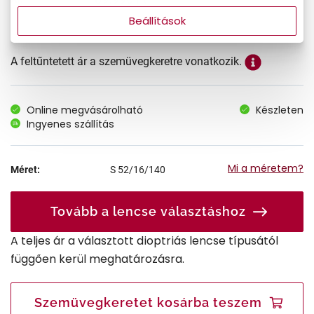
Beállítások
A feltűntetett ár a szemüvegkeretre vonatkozik.
Online megvásárolható
Készleten
Ingyenes szállítás
Mi a méretem?
Méret:
S
52/16/140
Tovább a lencse választáshoz
A teljes ár a választott dioptriás lencse típusától
függően kerül meghatározásra.
Szemüvegkeretet kosárba teszem