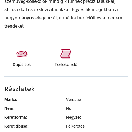
szemüveg-kollekciók mindig kitűnnek precizitásukkal,
stílusukkal és exkluzivitásukkal. Egyesítik magukban a
hagyományos eleganciát, a márka tradícióit és a modern
trendeket.
Saját tok
Törlőkendő
Részletek
Márka:
Versace
Nem:
Női
Keretforma:
Négyzet
Keret típusa:
Félkeretes