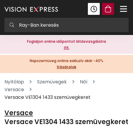
Foglaljon online időpontot látásvizsgálatra
itt.
Napszemüveg online exkluzív akár -40%
Vásárolok
Nyitólap
Szemüvegek
Női
Versace
Versace VE1304 1433 szemüvegkeret
Versace
Versace VE1304 1433 szemüvegkeret