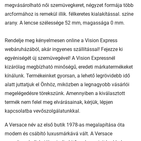
megvásárolható női szemüvegkeret, négyzet formája több
arcformához is remekül illik. félkeretes kialakítással. színe
arany. A lencse szélessége 52 mm, magassága 0 mm.
Rendelje meg kényelmesen online a Vision Express
webáruházából, akár ingyenes szállítással! Fejezze ki
egyéniségét új szemüvegével! A Vision Expressnél
kizárólag megbízható minőségű, eredeti márkatermékeket
kínálunk. Termékeinket gyorsan, a lehető legrövidebb idő
alatt juttatjuk el Önhöz, miközben a legnagyobb vásárlói
megelégedésre törekszünk. Amennyiben a kiválasztott
termék nem felel meg elvárásainak, kérjük, lépjen
kapcsolatba vevőszolgálatunkkal.
A Versace név az első butik 1978-as megalapítása óta
modern és csábító luxusmárkává vált. A Versace