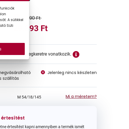
funkciók
alon
41.990 Ft
át. A sütikkel
ató Süti
29.393 Ft
s
ett ár a szemüvegkeretre vonatkozik.
megvásárolható
Jelenleg nincs készleten
 szállítás
Mi a méretem?
M
54/18/145
 értesítést
tne értesítést kapni amennyiben a termék ismét