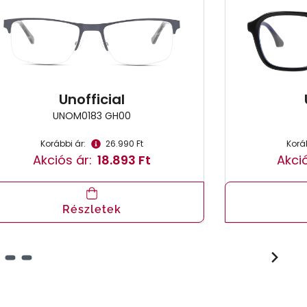
Unofficial
UNOM0183 GH00
Korábbi ár:
26.990 Ft
Koráb
Akciós ár:
18.893 Ft
Akció
Részletek