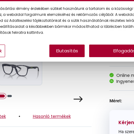
ásárlási élmény érdekében sütiket használunk a tartalom és a közösségi 
z, a weboldal forgalmunk elemzéséhez és reklámozás céljából. A webold
Korábbi ár:
 az Adatkezelési tájékoztatónkat és a sütik használatának részletes leírás
eállításaidat a későbbiekben bármikor módosíthatod a láblécben találh
Akciós ár:
tások feliratra kattintva.
k
Elutasítás
Elfogadá
A feltűntet
Online 
Ingyenes
Méret:
tek
Hasonló termékek
Kérjen
Ha szere