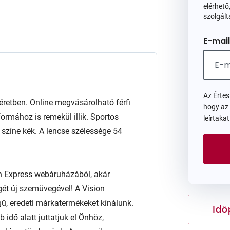
elérhető,
szolgált
E-mail
Az Érte
etben. Online megvásárolható férfi
hogy az
ormához is remekül illik. Sportos
leírtaka
l. színe kék. A lencse szélessége 54
n Express webáruházából, akár
égét új szemüvegével! A Vision
ű, eredeti márkatermékeket kínálunk.
Idő
 idő alatt juttatjuk el Önhöz,