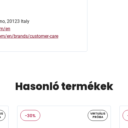
no, 20123 Italy
om/en
.com/en/brands/customer-care
Hasonló termékek
IS
VIRTUÁLIS
-30%
A
PRÓBA