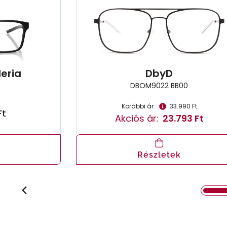
eria
DbyD
DBOM9022 BB00
Korábbi ár:
33.990 Ft
Ft
Akciós ár:
23.793 Ft
Részletek