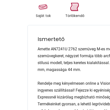
Saját tok
Törlőkendő
Ismertető
Arnette AN7241U 2762 szemüveg M-es mér
szemüvegkeret, négyzet formája több arcf
stílusú modell, teljes keretes kialakítássa
mm, magassága 44 mm.
Rendelje meg kényelmesen online a Visio
ingyenes szállítással! Fejezze ki egyénis
Expressnél kizárólag megbízható minőség
Termékeinket gyorsan, a lehető legrövidebb