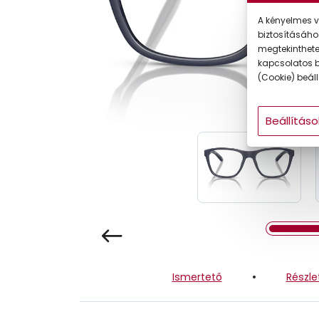
Gyermek
A kényelmes v
biztosításáho
megtekintheted
kapcsolatos b
(Cookie) beállí
Beállításo
Ismertető
Részle