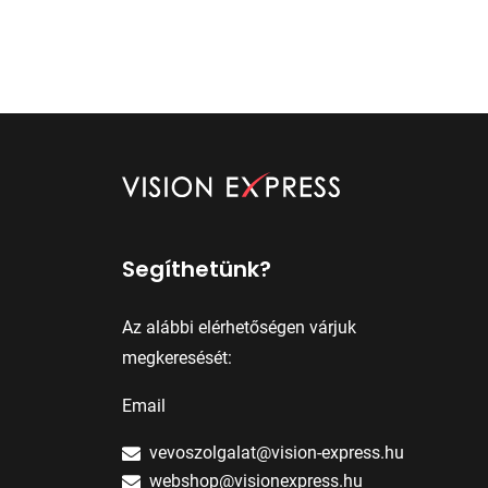
Segíthetünk?
Az alábbi elérhetőségen várjuk
megkeresését:
Email
vevoszolgalat@vision-express.hu
webshop@visionexpress.hu