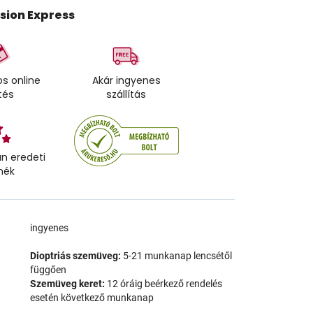
ision Express
s online
Akár ingyenes
tés
szállítás
n eredeti
mék
a
ingyenes
Dioptriás szemüveg:
5-21 munkanap lencsétől
függően
Szemüveg keret:
12 óráig beérkező rendelés
esetén következő munkanap