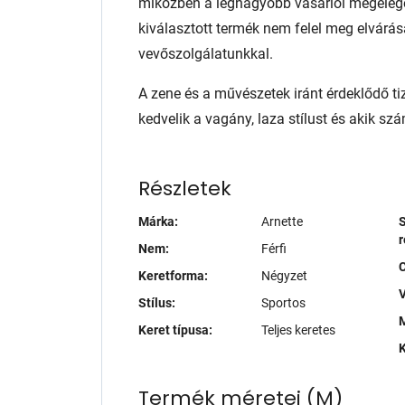
miközben a legnagyobb vásárlói megelég
kiválasztott termék nem felel meg elvárás
vevőszolgálatunkkal.
A zene és a művészetek iránt érdeklődő t
kedvelik a vagány, laza stílust és akik s
Részletek
Márka:
Arnette
S
r
Nem:
Férfi
Keretforma:
Négyzet
V
Stílus:
Sportos
M
Keret típusa:
Teljes keretes
K
Termék méretei
(
M
)