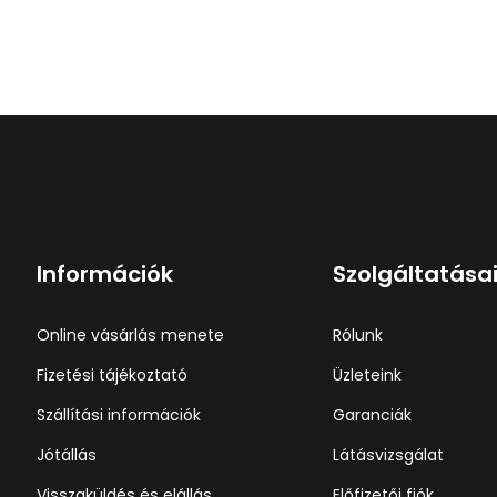
Információk
Szolgáltatása
Online vásárlás menete
Rólunk
Fizetési tájékoztató
Üzleteink
Szállítási információk
Garanciák
Jótállás
Látásvizsgálat
Visszaküldés és elállás
Előfizetői fiók