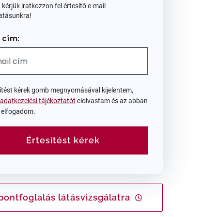
 kérjük iratkozzon fel értesítő e-mail
atásunkra!
 cím:
sítést kérek gomb megnyomásával kijelentem,
adatkezelési tájékoztatót
elolvastam és az abban
t elfogadom.
Értesítést kérek
pontfoglalás látásvizsgálatra