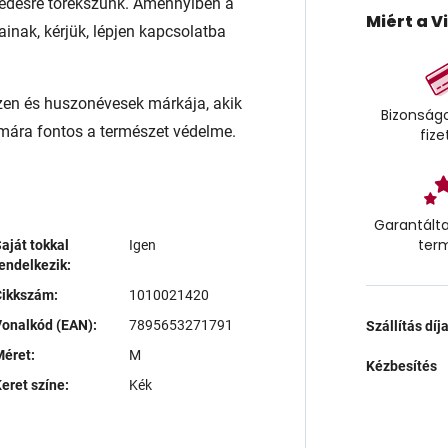
edésre törekszünk. Amennyiben a
Miért a V
ainak, kérjük, lépjen kapcsolatba
izen és huszonévesek márkája, akik
Bizonságo
zámára fontos a természet védelme.
fize
Garantálta
ter
aját tokkal
Igen
endelkezik:
Cikkszám:
1010021420
onalkód (EAN):
7895653271791
Szállítás díj
éret:
M
Kézbesítés
eret színe:
Kék