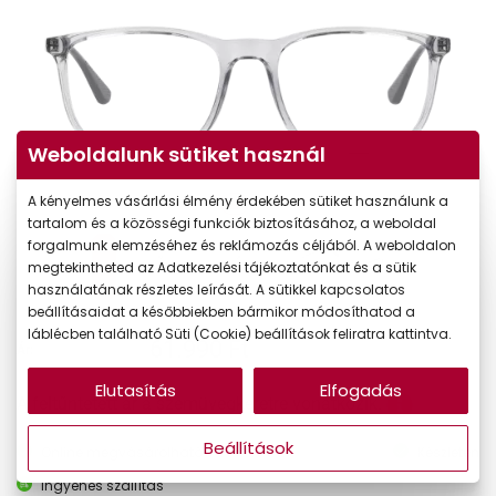
Weboldalunk sütiket használ
A kényelmes vásárlási élmény érdekében sütiket használunk a
tartalom és a közösségi funkciók biztosításához, a weboldal
forgalmunk elemzéséhez és reklámozás céljából. A weboldalon
megtekintheted az Adatkezelési tájékoztatónkat és a sütik
használatának részletes leírását. A sütikkel kapcsolatos
beállításaidat a későbbiekben bármikor módosíthatod a
láblécben található Süti (Cookie) beállítások feliratra kattintva.
61.990 Ft
Ár:
Elutasítás
Elfogadás
A feltűntetett ár a szemüvegkeretre vonatkozik.
Beállítások
Online megvásárolható
Készleten
Ingyenes szállítás