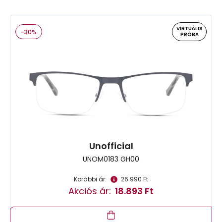
VIRTUÁLIS
-30%
PRÓBA
Unofficial
UNOM0183 GH00
Korábbi ár:
26.990 Ft
Akciós ár:
18.893 Ft