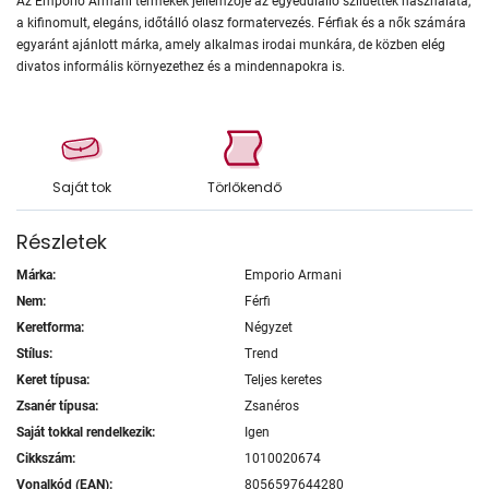
Az Emporio Armani termékek jellemzője az egyedülálló sziluettek használata,
a kifinomult, elegáns, időtálló olasz formatervezés. Férfiak és a nők számára
egyaránt ajánlott márka, amely alkalmas irodai munkára, de közben elég
divatos informális környezethez és a mindennapokra is.
Saját tok
Törlőkendő
Részletek
Márka:
Emporio Armani
Nem:
Férfi
Keretforma:
Négyzet
Stílus:
Trend
Keret típusa:
Teljes keretes
Zsanér típusa:
Zsanéros
Saját tokkal rendelkezik:
Igen
Cikkszám:
1010020674
Vonalkód (EAN):
8056597644280