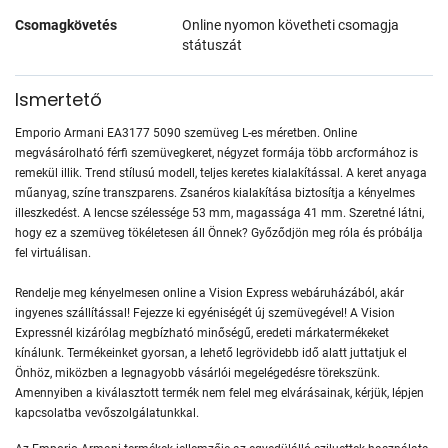
Csomagkövetés
Online nyomon követheti csomagja
státuszát
Ismertető
Emporio Armani EA3177 5090 szemüveg L-es méretben. Online
megvásárolható férfi szemüvegkeret, négyzet formája több arcformához is
remekül illik. Trend stílusú modell, teljes keretes kialakítással. A keret anyaga
műanyag, színe transzparens. Zsanéros kialakítása biztosítja a kényelmes
illeszkedést. A lencse szélessége 53 mm, magassága 41 mm. Szeretné látni,
hogy ez a szemüveg tökéletesen áll Önnek? Győződjön meg róla és próbálja
fel virtuálisan.
Rendelje meg kényelmesen online a Vision Express webáruházából, akár
ingyenes szállítással! Fejezze ki egyéniségét új szemüvegével! A Vision
Expressnél kizárólag megbízható minőségű, eredeti márkatermékeket
kínálunk. Termékeinket gyorsan, a lehető legrövidebb idő alatt juttatjuk el
Önhöz, miközben a legnagyobb vásárlói megelégedésre törekszünk.
Amennyiben a kiválasztott termék nem felel meg elvárásainak, kérjük, lépjen
kapcsolatba vevőszolgálatunkkal.