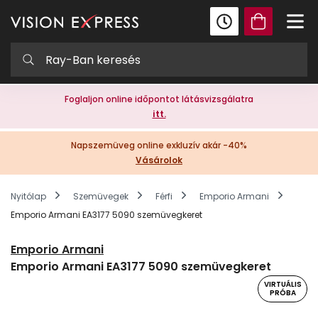
Foglaljon online időpontot látásvizsgálatra
itt.
Napszemüveg online exkluzív akár -40%
Vásárolok
Nyitólap
Szemüvegek
Férfi
Emporio Armani
Emporio Armani EA3177 5090 szemüvegkeret
Emporio Armani
Emporio Armani EA3177 5090 szemüvegkeret
VIRTUÁLIS
PRÓBA