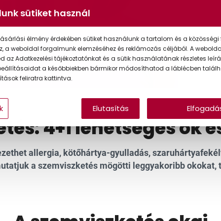
unk sütiket használ
ásárlási élmény érdekében sütiket használunk a tartalom és a közösségi 
z, a weboldal forgalmunk elemzéséhez és reklámozás céljából. A webold
 az Adatkezelési tájékoztatónkat és a sütik használatának részletes leírás
eállításaidat a későbbiekben bármikor módosíthatod a láblécben találh
tások feliratra kattintva.
k
Elutasítás
Elfogadá
tés: 4+1 lehetséges ok é
vezethet allergia, kötőhártya-gyulladás, szaruhártyafe
utatjuk a szemviszketés mögötti leggyakoribb okokat, 