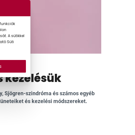
funkciók
alon
át. A sütikkel
ató Süti
s
s kezelésük
kély, Sjögren-szindróma és számos egyéb
tüneteiket és kezelési módszereket.