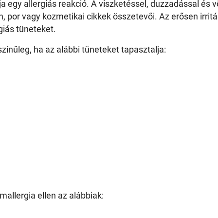
egy allergiás reakció. A viszketéssel, duzzadással és vö
en, por vagy kozmetikai cikkek összetevői. Az erősen irri
giás tüneteket.
zínűleg, ha az alábbi tüneteket tapasztalja:
allergia ellen az alábbiak: