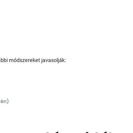
ábbi módszereket javasolják:
tén)