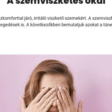
A szemviszketés okai
zkomforttal járó, irritáló viszkető szemekért. A szemvisz
egedések is. A következőkben bemutatjuk azokat a tüne