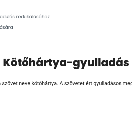
badulás redukálásához
sására
Kötőhártya-gyulladás
aza szövet neve kötőhártya. A szövetet ért gyulladásos 