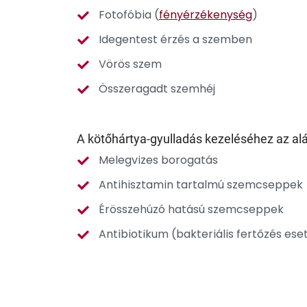
Fotofóbia (
fényérzékenység
)
Idegentest érzés a szemben
Vörös szem
Összeragadt szemhéj
A kötőhártya-gyulladás kezeléséhez az al
Melegvizes borogatás
Antihisztamin tartalmú szemcseppek
Érösszehúzó hatású szemcseppek
Antibiotikum (bakteriális fertőzés ese