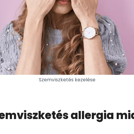
Szemviszketés kezelése
emviszketés allergia mi