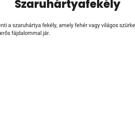
Szaruhártyafekély
ti a szaruhártya fekély, amely fehér vagy világos szürke
erős fájdalommal jár.