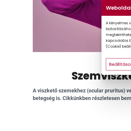
Gyermek
Weboldal
A kényelmes v
biztosításáho
megtekintheted
kapcsolatos b
(Cookie) beállí
Beállításo
Szemviszke
A viszkető szemekhez (​​ocular pruritus) 
betegség is. Cikkünkben részletesen bem