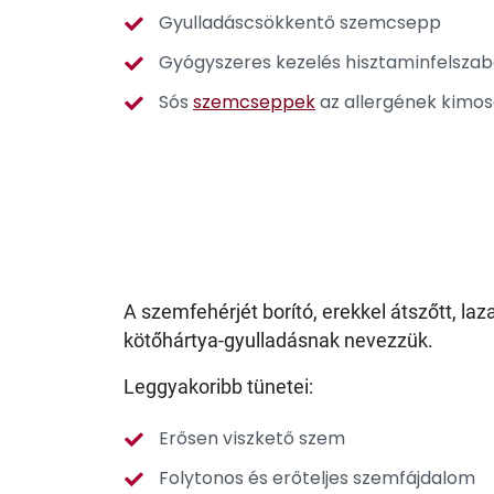
Gyulladáscsökkentő szemcsepp
Gyógyszeres kezelés hisztaminfelsza
Sós
szemcseppek
az allergének kimo
A szemfehérjét borító, erekkel átszőtt, l
kötőhártya-gyulladásnak nevezzük.
Leggyakoribb tünetei:
Erősen viszkető szem
Folytonos és erőteljes szemfájdalom