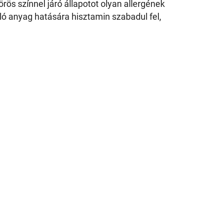
rös színnel járó állapotot olyan allergének
táló anyag hatására hisztamin szabadul fel,