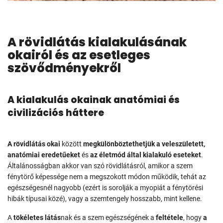
A rövidlátás kialakulásának
okairól és az esetleges
szövődményekről
A kialakulás okainak anatómiai és
civilizációs háttere
A rövidlátás okai
között
megkülönböztethetjük a veleszületett,
anatómiai eredetűeket
és
az életmód által kialakuló eseteket
.
Általánosságban akkor van szó rövidlátásról, amikor a szem
fénytörő képessége nem a megszokott módon működik, tehát az
egészségesnél nagyobb (ezért is sorolják a myopiát a fénytörési
hibák típusai közé), vagy a szemtengely hosszabb, mint kellene.
A
tökéletes látás
nak és a szem egészségének a
feltétele
, hogy
a