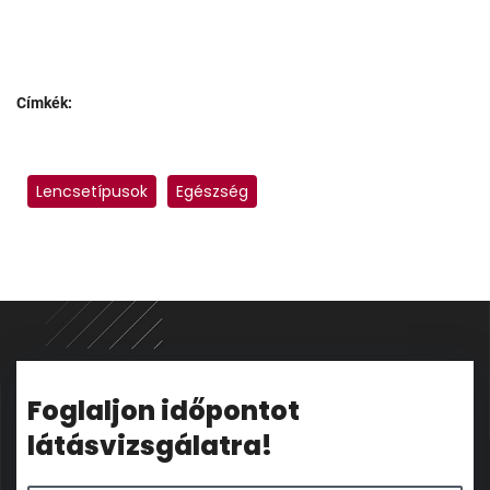
Címkék:
Lencsetípusok
Egészség
Foglaljon időpontot
látásvizsgálatra!