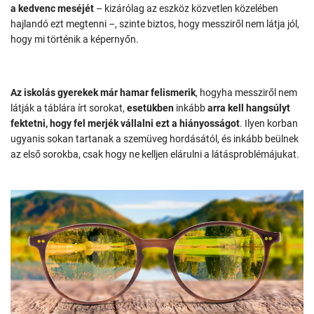
a kedvenc meséjét
– kizárólag az eszköz közvetlen közelében
hajlandó ezt megtenni –, szinte biztos, hogy messziről nem látja jól,
hogy mi történik a képernyőn.
Az iskolás gyerekek már hamar felismerik
, hogyha messziről nem
látják a táblára írt sorokat,
esetükben
inkább
arra kell hangsúlyt
fektetni, hogy fel merjék vállalni ezt a hiányosságot
. Ilyen korban
ugyanis sokan tartanak a szemüveg hordásától, és inkább beülnek
az első sorokba, csak hogy ne kelljen elárulni a látásproblémájukat.