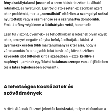
fény akadálytalanul jusson el
a szem hátsó részében található
retinához
, és rávetüljön. Egy
rövidlátó esetén
ez azonban azért
okoz problémát, mert
a „normálistól” eltérően, a szemgolyó sokkal
nyújtottabb
vagy
a szemlencse és a szaruhártya domborúbb
.
Emiatt a
fény
végül
nem a látóhártyára vetül
, hanem elé.
Ezen túl viszont, gyermek– és felnőttkorban is léteznek olyan egyéb
okok, amelyek negatív irányba befolyásolhatják a látást.
A
gyermekek esetén több mai tanulmány is kitér arra
, hogy a
városiasodás és a nagyobb fokú bezártság következtében
kevesebb időt töltenek kint a szabadban
– ezzel
kerülve a
napfényt
–,
aminek
egyébként
hatalmas szerepe van
a fejlődésben
(és
a látás fejlődésében
egyaránt).
A lehetséges kockázatok és
szövődmények
A rövidlátásnak léteznek
jelentős kockázat
ai, melyek elsősorban a