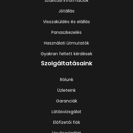
Szállítási információk
Jótállás
Visszaküldés és elállás
Panaszkezelés
Használati útmutatók
Gyakran feltett kérdések
Szolgáltatásaink
Rólunk
Üzleteink
Garanciák
Látásvizsgálat
Előfizetői fiók
Vevőszolgálat