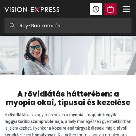
A rövidlátás hátterében: a
myopia okai, típusai és kezelése
A
rövidlátás
– avagy más néven a
myopia
–
napjaink egyik
leggyakoribb szemproblémája
, amely már egészen gyermekkorban
is jelentkezhet. Ilyenkor
a közelre eső tárgyak élesek
, míg a
távoli
képek
teljesen
homályosak
. Kiemelten fontos, hogy a problémára