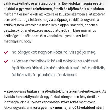
válik érzékelhetővé a látásprobléma.
Egy
kisfokú myopia esetén
például, a
gyermek tökéletesen játszik és tájékozódik a lakásban
,
mert amit észlelnie kell, az közelre esik. Ezzel szemben a játszótéren
sem biztos, hogy feltűnik, hogy a csöppség rövidlátó, ugyanis a
szülőket nem kizárólag a tiszta kép alapján ismeri fel, hanem a
gesztusokról, a jellegzetes mozdulatokról, amikhez már nincs
szüksége a tökéletes és éles vonalakra. Ilyenkor
azt kell
megfigyelni
, hogy:
ha tárgyakat nagyon közelről vizsgálja meg,
szívesen foglalkozik közeli dolgok: rajzolással,
építőkockákkal, kirakósokkal• kevésbé biciklizik,
futkározik, fogócskázik, focizással
– ezek ugyanis
tipikusan a rövidlátók tüneteiként jelentkeznek
. Az
óvodás korosztály
nál már egy fokkal könnyebben fény derül az
igazságra, elég a
TV-hez kapcsolódó szokás
okat megfigyelni.
Akkor ugyanis, amikor a
gyermek nem hajlandó távolabbról nézni