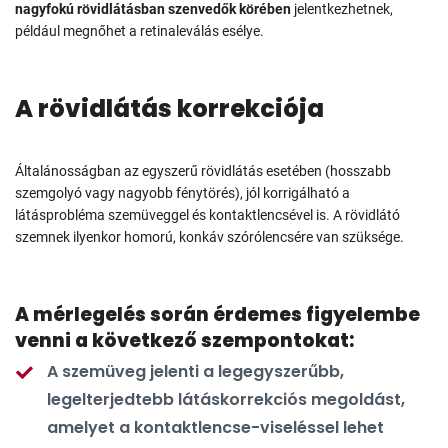
nagyfokú rövidlátásban
szenvedők körében
jelentkezhetnek,
például megnőhet a retinaleválás esélye.
A rövidlátás korrekciója
Általánosságban az egyszerű rövidlátás esetében (hosszabb
szemgolyó vagy nagyobb fénytörés), jól korrigálható a
látásprobléma szemüveggel és kontaktlencsével is. A rövidlátó
szemnek ilyenkor homorú, konkáv szórólencsére van szüksége.
A mérlegelés során érdemes figyelembe
venni a következő szempontokat:
A szemüveg jelenti a legegyszerűbb,
legelterjedtebb látáskorrekciós megoldást,
amelyet a kontaktlencse-viseléssel lehet