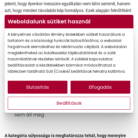
jelenti, hogy ilyenkor messzire egyáltalán nem látni semmit, hanem
azt, hogy minden távolabbi kép homályos. Ezek alapján felnőttként
már könnyen definiálható, hogyha valaki rövidlátó, azonban az
Weboldalunk sütiket használ
egészen kicsi
gyermekek esetében
már
nem ennyire egyszerű
észrevenni a tüneteket
. A helyzetet nehezíti, hogy a tüneteknek
A kényelmes vásárlási élmény érdekében sütiket használunk a
különböző fokozatai is vannak, ezért a
myopiát a probléma
tartalom és a közösségi funkciók biztosításához, a weboldal
súlyossága szerint is kategorizálják
. Létezik tehát:
forgalmunk elemzéséhez és reklámozás céljából. A weboldalon
megtekintheted az Adatkezelési tájékoztatónkat és a sütik
kisfokú rövidlátás
: 0-6 dioptriáig – tinédzserkor
használatának részletes leírását. A sütikkel kapcsolatos
beállításaidat a későbbiekben bármikor módosíthatod a
végén hat dioptria alatt marad az érték,
láblécben található Süti (Cookie) beállítások feliratra kattintva.
közepes fokú rövidlátás
: 6-12 dioptriáig – 18-24
éves korig kialakul,
Elutasítás
Elfogadás
nagyfokú rövidlátás
: 12 dioptria felett –
Beállítások
kisgyermekkorban kezdődik, húszas évek után
sem áll meg.
A kategória súlyossága is meghatározza tehát, hogy mennyire