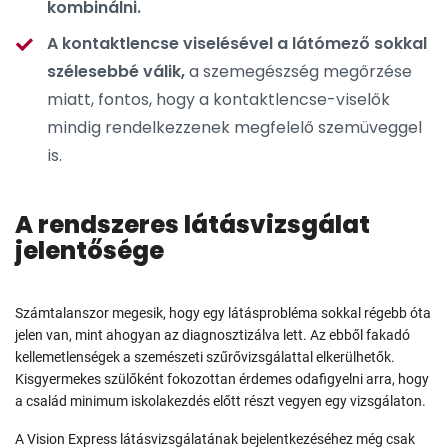
kombinálni.
A kontaktlencse viselésével a látómező sokkal
szélesebbé válik,
a szemegészség megőrzése
miatt, fontos, hogy a kontaktlencse-viselők
mindig rendelkezzenek megfelelő szemüveggel
is.
A rendszeres látásvizsgálat
jelentősége
Számtalanszor megesik, hogy egy látásprobléma sokkal régebb óta
jelen van, mint ahogyan az diagnosztizálva lett. Az ebből fakadó
kellemetlenségek a szemészeti szűrővizsgálattal elkerülhetők.
Kisgyermekes szülőként fokozottan érdemes odafigyelni arra, hogy
a család minimum iskolakezdés előtt részt vegyen egy vizsgálaton.
A Vision Express látásvizsgálatának bejelentkezéséhez még csak