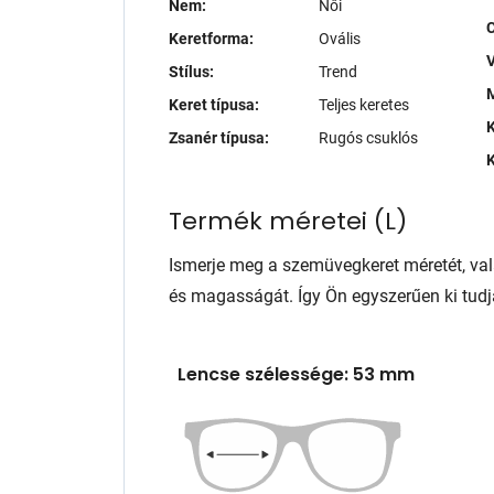
Nem:
Női
Keretforma:
Ovális
V
Stílus:
Trend
M
Keret típusa:
Teljes keretes
K
Zsanér típusa:
Rugós csuklós
K
Termék méretei
(
L
)
Ismerje meg a szemüvegkeret méretét, va
és magasságát. Így Ön egyszerűen ki tudj
Lencse szélessége: 53 mm