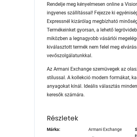
Rendelje meg kényelmesen online a Visio
ingyenes szállítással! Fejezze ki egyénis
Expressnél kizárólag megbízható minőség
Termékeinket gyorsan, a lehető legrövidebb
miközben a legnagyobb vásárlói megelég
kiválasztott termék nem felel meg elvárás
vevőszolgálatunkkal.
Az Armani Exchange szemüvegek az olasz 
stílussal. A kollekció modern formákat, ka
anyagokat kínál. Ideális választás minden
keresők számára.
Részletek
Márka:
Armani Exchange
S
r