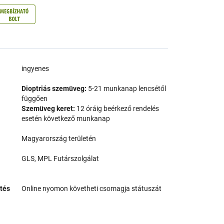
a
ingyenes
Dioptriás szemüveg:
5-21 munkanap lencsétől
függően
Szemüveg keret:
12 óráig beérkező rendelés
esetén következő munkanap
Magyarország területén
GLS, MPL Futárszolgálat
tés
Online nyomon követheti csomagja státuszát