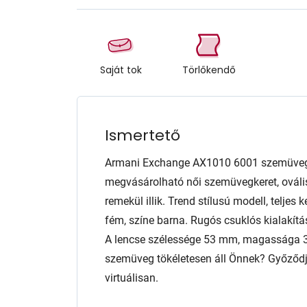
Saját tok
Törlőkendő
Ismertető
Armani Exchange AX1010 6001 szemüveg 
megvásárolható női szemüvegkeret, ováli
remekül illik. Trend stílusú modell, teljes 
fém, színe barna. Rugós csuklós kialakítás
A lencse szélessége 53 mm, magassága 34
szemüveg tökéletesen áll Önnek? Győződjö
virtuálisan.