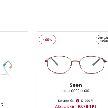
VIRTUÁL
-40%
PRÓB
Seen
SNOF0003 UU00
Korábbi ár:
17.990 Ft
Ft
Akciós ár:
10.794 Ft