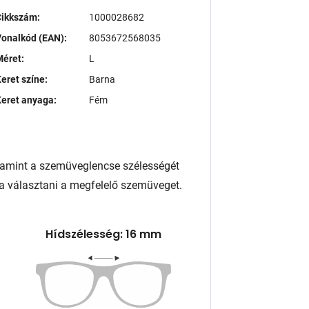
Cikkszám:
1000028682
onalkód (EAN):
8053672568035
éret:
L
eret színe:
Barna
eret anyaga:
Fém
lamint a szemüveglencse szélességét
a választani a megfelelő szemüveget.
Hídszélesség: 16 mm