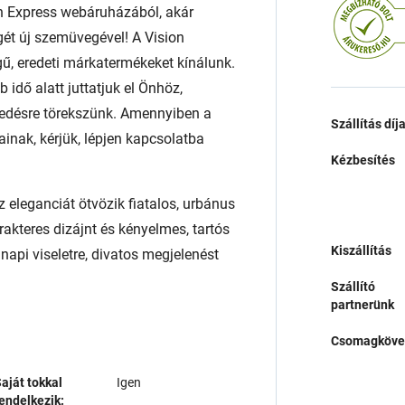
n Express webáruházából, akár
égét új szemüvegével! A Vision
ű, eredeti márkatermékeket kínálunk.
 idő alatt juttatjuk el Önhöz,
edésre törekszünk. Amennyiben a
Szállítás díj
ainak, kérjük, lépjen kapcsolatba
Kézbesítés
eleganciát ötvözik fiatalos, urbánus
rakteres dizájnt és kényelmes, tartós
Kiszállítás
napi viseletre, divatos megjelenést
Szállító
partnerünk
Csomagköve
aját tokkal
Igen
endelkezik: