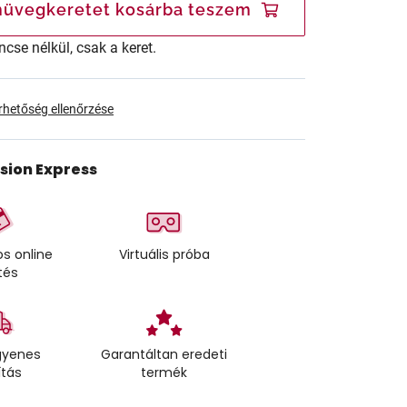
üvegkeretet kosárba teszem
ncse nélkül, csak a keret.
érhetőség ellenőrzése
ision Express
s online
Virtuális próba
tés
gyenes
Garantáltan eredeti
ítás
termék