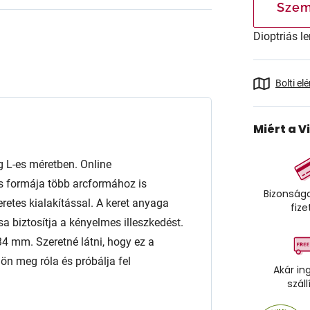
Szem
Dioptriás le
Bolti el
Miért a V
L-es méretben. Online
s formája több arcformához is
Bizonságo
keretes kialakítással. A keret anyaga
fize
a biztosítja a kényelmes illeszkedést.
 mm. Szeretné látni, hogy ez a
n meg róla és próbálja fel
Akár in
száll