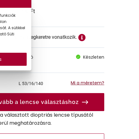
44.990 Ft
funkciók
alon
át. A sütikkel
ató Süti
ett ár a szemüvegkeretre vonatkozik.
megvásárolható
Készleten
s
 szállítás
Mi a méretem?
L
53/16/140
vább a lencse választáshoz
r a választott dioptriás lencse típusától
erül meghatározásra.