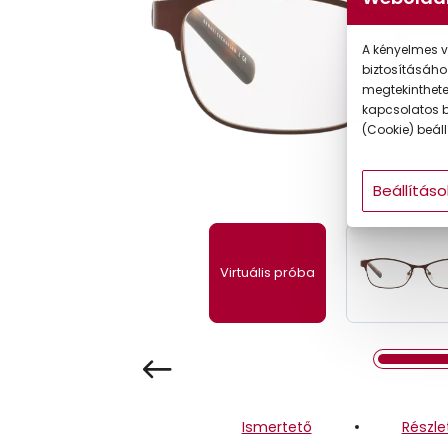
Gyermek
A kényelmes v
biztosításáho
megtekintheted
kapcsolatos b
(Cookie) beállí
Beállításo
Virtuális próba
Ismertető
Részle