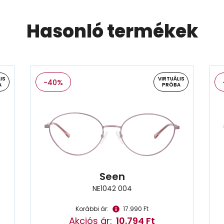
Hasonló termékek
IS
VIRTUÁLIS
-40%
A
PRÓBA
Seen
NE1042 004
Korábbi ár:
17.990 Ft
Akciós ár:
10.794 Ft