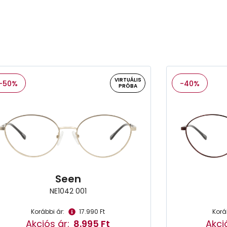
VIRTUÁLIS
-50%
-40%
PRÓBA
Seen
NE1042 001
Korábbi ár:
17.990 Ft
Korá
Akciós ár:
8.995 Ft
Akci