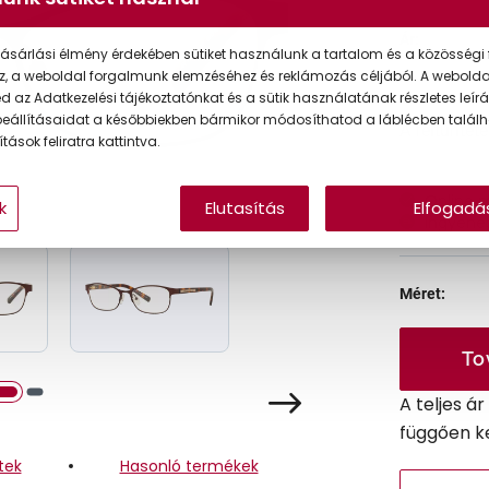
Ár:
ásárlási élmény érdekében sütiket használunk a tartalom és a közösségi 
z, a weboldal forgalmunk elemzéséhez és reklámozás céljából. A webold
 az Adatkezelési tájékoztatónkat és a sütik használatának részletes leírás
eállításaidat a későbbiekben bármikor módosíthatod a láblécben találh
A feltűntet
tások feliratra kattintva.
Online 
k
Elutasítás
Elfogadá
Ingyenes
Méret:
To
A teljes á
függően k
tek
Hasonló termékek