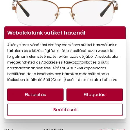
Weboldalunk sütiket használ
A kényelmes vásárlási élmény érdekében sütiket használunk a
tartalom és a közösségi funkciók biztosításához, a weboldal
forgalmunk elemzéséhez és reklámozás céljából. A weboldalon
megtekintheted az Adatkezelési tájékoztatónkat és a sütik
használatának részletes leírását. A sütikkel kapcsolatos
beállításaidat a későbbiekben bármikor módosíthatod a
41.990 Ft
láblécben található Süti (Cookie) beállítások feliratra kattintva.
Ár:
Elutasítás
Elfogadás
A feltűntetett ár a szemüvegkeretre vonatkozik.
Online megvásárolható
Készleten
Beállítások
Ingyenes szállítás