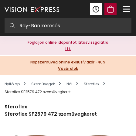
Foglaljon online időpontot látásvizsgálatra
itt.
Napszemüveg online exkluzív akár -40%
Vásárolok
Nyitólap
Szemüvegek
Női
Sferoflex
Sferoflex SF2579 472 szemüvegkeret
Sferoflex
Sferoflex SF2579 472 szemüvegkeret