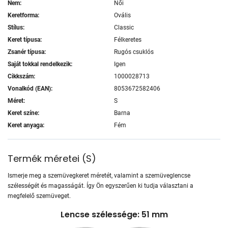
Nem:
Női
Keretforma:
Ovális
Stílus:
Classic
Keret típusa:
Félkeretes
Zsanér típusa:
Rugós csuklós
Saját tokkal rendelkezik:
Igen
Cikkszám:
1000028713
Vonalkód (EAN):
8053672582406
Méret:
S
Keret színe:
Barna
Keret anyaga:
Fém
Termék méretei
(
S
)
Ismerje meg a szemüvegkeret méretét, valamint a szemüveglencse
szélességét és magasságát. Így Ön egyszerűen ki tudja választani a
megfelelő szemüveget.
Lencse szélessége: 51 mm