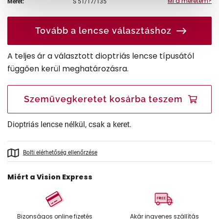
Mi a méretem?
Méret:
S
51/17/135
Tovább a lencse választáshoz
A teljes ár a választott dioptriás lencse típusától
függően kerül meghatározásra.
Szemüvegkeretet kosárba teszem
Dioptriás lencse nélkül, csak a keret.
Bolti elérhetőség ellenőrzése
Miért a Vision Express
Bizonságos online fizetés
Akár ingyenes szállítás