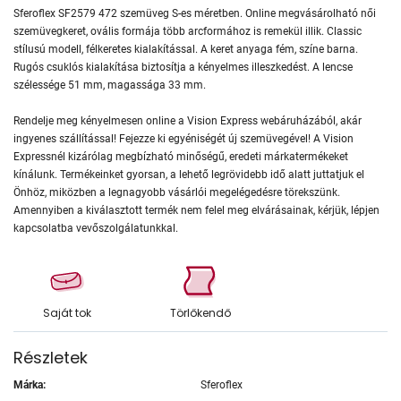
Sferoflex SF2579 472 szemüveg S-es méretben. Online megvásárolható női
szemüvegkeret, ovális formája több arcformához is remekül illik. Classic
stílusú modell, félkeretes kialakítással. A keret anyaga fém, színe barna.
Rugós csuklós kialakítása biztosítja a kényelmes illeszkedést. A lencse
szélessége 51 mm, magassága 33 mm.
Rendelje meg kényelmesen online a Vision Express webáruházából, akár
ingyenes szállítással! Fejezze ki egyéniségét új szemüvegével! A Vision
Expressnél kizárólag megbízható minőségű, eredeti márkatermékeket
kínálunk. Termékeinket gyorsan, a lehető legrövidebb idő alatt juttatjuk el
Önhöz, miközben a legnagyobb vásárlói megelégedésre törekszünk.
Amennyiben a kiválasztott termék nem felel meg elvárásainak, kérjük, lépjen
kapcsolatba vevőszolgálatunkkal.
Saját tok
Törlőkendő
Részletek
Márka:
Sferoflex