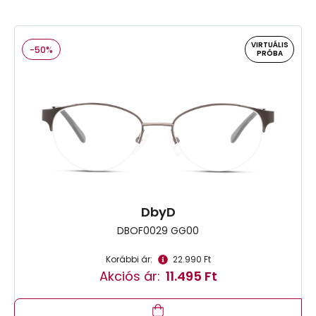
VIRTUÁLIS
-50%
PRÓBA
DbyD
DBOF0029 GG00
Korábbi ár:
22.990 Ft
Akciós ár:
11.495 Ft