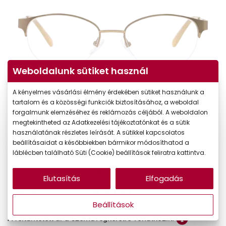
Weboldalunk sütiket használ
A kényelmes vásárlási élmény érdekében sütiket használunk a
tartalom és a közösségi funkciók biztosításához, a weboldal
forgalmunk elemzéséhez és reklámozás céljából. A weboldalon
megtekintheted az Adatkezelési tájékoztatónkat és a sütik
használatának részletes leírását. A sütikkel kapcsolatos
beállításaidat a későbbiekben bármikor módosíthatod a
-50%
láblécben található Süti (Cookie) beállítások feliratra kattintva.
22.990 Ft
Korábbi ár:
Elutasítás
Elfogadás
11.495 Ft
Akciós ár:
Beállítások
A feltűntetett ár a szemüvegkeretre vonatkozik.