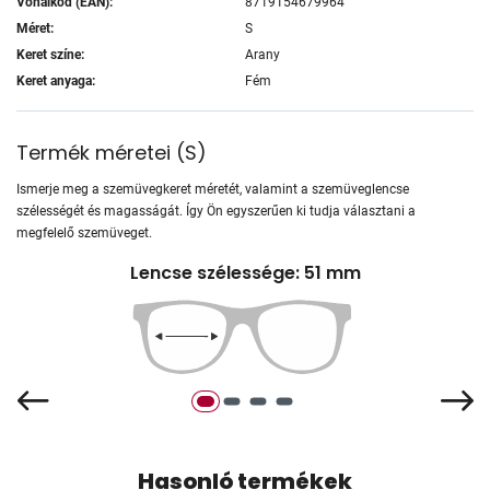
Vonalkód (EAN):
8719154679964
Méret:
S
Keret színe:
Arany
Keret anyaga:
Fém
Termék méretei
(
S
)
Ismerje meg a szemüvegkeret méretét, valamint a szemüveglencse
szélességét és magasságát. Így Ön egyszerűen ki tudja választani a
megfelelő szemüveget.
Lencse szélessége: 51 mm
Hasonló termékek