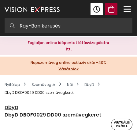
Foglaljon online időpontot látásvizsgálatra
itt.
Napszemüveg online exkluzív akár -40%
Vásárolok
Nyitólap
Szemüvegek
Női
DbyD
DbyD DBOF0029 DD00 szemüvegkeret
DbyD
DbyD DBOF0029 DD00 szemüvegkeret
VIRTUÁLIS
PRÓBA