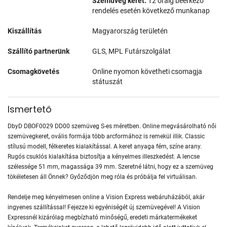
Szemüveg keret:
12 óráig beérkező
rendelés esetén következő munkanap
Kiszállítás
Magyarország területén
Szállító partnerünk
GLS, MPL Futárszolgálat
Csomagkövetés
Online nyomon követheti csomagja
státuszát
Ismertető
DbyD DBOF0029 DD00 szemüveg S-es méretben. Online megvásárolható női
szemüvegkeret, ovális formája több arcformához is remekül illik. Classic
stílusú modell, félkeretes kialakítással. A keret anyaga fém, színe arany.
Rugós csuklós kialakítása biztosítja a kényelmes illeszkedést. A lencse
szélessége 51 mm, magassága 39 mm. Szeretné látni, hogy ez a szemüveg
tökéletesen áll Önnek? Győződjön meg róla és próbálja fel virtuálisan.
Rendelje meg kényelmesen online a Vision Express webáruházából, akár
ingyenes szállítással! Fejezze ki egyéniségét új szemüvegével! A Vision
Expressnél kizárólag megbízható minőségű, eredeti márkatermékeket