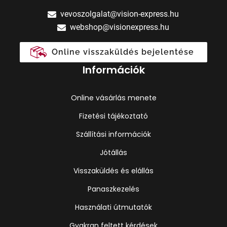
vevoszolgalat@vision-express.hu
webshop@visionexpress.hu
Online visszaküldés bejelentése
Információk
Online vásárlás menete
Fizetési tájékoztató
Szállítási információk
Jótállás
Visszaküldés és elállás
Panaszkezelés
Használati útmutatók
Gyakran feltett kérdések