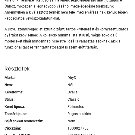
kínálunk. Termékeinket gyorsan, a lehető legrövidebb idő alatt juttatjuk el
Önhöz, miközben a legnagyobb vásárlói megelégedésre törekszünk.
Amennyiben a kiválasztott termék nem felel meg elvárásainak, kérjük, lépjen
kapcsolatba vevőszolgálatunkkal.
A DbyD szemüvegek letisztult dizájnt, tartós kivitelezést és környezettudatos
gyártást képviselnek. A kollekció minimalista stílusú, mégis sokoldalú
modelleket kínál mindennapi viseletre. Ideális választás azoknak, akik a
funkcionalitást és fenntarthatóságot is szem előtt tartják.
Részletek
Márka:
DbyD
Nem:
Női
Keretforma:
Ovális
Stílus:
Classic
Keret típusa:
Félkeretes
Zsanér típusa:
Rugós csuklós
Saját tokkal rendelkezik:
Nem
Cikkszám:
1000027758