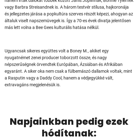
hanem írtak dalokat többek között Janis Joplinnak, Bonnie Tylernek
vagy Barbra Streisandnek is. A három testvér stílusa, hajkoronája
és jellegzetes járása a popkultúra szerves részét képezi, ahogyan az
általuk viselt napszemüvegek is. Így a 70-es évek divatja jelentősen
más lett volna a Bee Gees kulturális hatása nélkül.
Ugyancsak sikeres együttes volt a Boney M., akiket egy
nyugatnémet zenei producer toborzott össze, és nagy
népszerűségnek örvendtek Európában, Ázsiában és Afrikában
egyaránt. A siker oka nem csak a fülbemászó dallamok voltak, mint
a Rasputin vagy a Daddy Cool, hanem a védjegyükké vált,
extravagáns megjelenésük is.
Napjainkban pedig ezek
hódítanak: