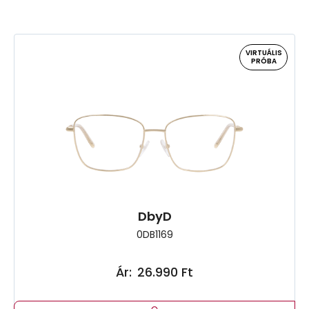
VIRTUÁLIS
PRÓBA
DbyD
0DB1169
Ár:
26.990 Ft