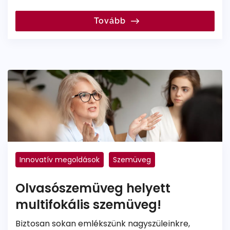
Tovább
Innovatív megoldások
Szemüveg
Progresszív szemüveg
Multifokális szemüveg
Olvasószemüveg helyett
multifokális szemüveg!
Biztosan sokan emlékszünk nagyszüleinkre,