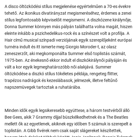
A disco öltözködési stílus megjelenése egyértelműen a 70-es évekre
tehető. Az ikonikus divatirányzat megismeréséhez, érdemes a zenei
stílus legfontosabb képviselőit megismerni. A diszkózene királynője,
Donna Summer könnyen más pályán találhatta volna magát, hiszen
eleinte inkább a pszichedelikus-rock és a színészet volt a profilja. A
Hair című musical színpadi verziójának egyik szereplőjeként európai
turnéra indult és itt ismerte meg Giorgio Moroder-t, az olasz
zeneszerzőt, aki megkomponálta Summer első toplistás számát,
1975-ben. Az énekesnő ekkor indult el diszkókirálynői pályáján és
vált a kor egyik legmeghatározóbb női alakjává. Summer
öltözködése a diszkó stílus tökéletes példája, rengeteg flitter,
trapézos nadrágok és kezeslábasok, jelmezek, illetve feltűnő
napszemüvegek tartoztak a ruhatárába.
Minden idők egyik legsikeresebb együttese, a három testvérből álló
Bee Gees, akik 7 Grammy díjjal büszkélkedhetnek és a The Beatles
mellett ők az egyetlenek, akiknek egy időben 5 számuk is szerepelt a
toplistán. A Gibb fivérek nem csak saját slágereket készítettek,