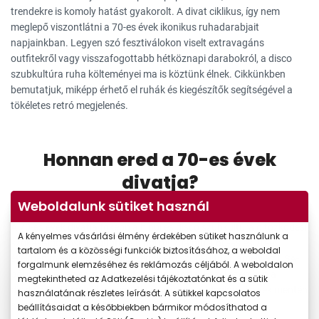
trendekre is komoly hatást gyakorolt. A divat ciklikus, így nem
meglepő viszontlátni a 70-es évek ikonikus ruhadarabjait
napjainkban. Legyen szó fesztiválokon viselt extravagáns
outfitekről vagy visszafogottabb hétköznapi darabokról, a disco
szubkultúra ruha költeményei ma is köztünk élnek. Cikkünkben
bemutatjuk, miképp érhető el ruhák és kiegészítők segítségével a
tökéletes retró megjelenés.
Honnan ered a 70-es évek
divatja?
Weboldalunk sütiket használ
A 70-es évek divatja főképp a hippi és disco szubkultúra öltözködési
A kényelmes vásárlási élmény érdekében sütiket használunk a
szokásaiból inspirálódott. A hippi mozgalom a 60-as és 70-es
tartalom és a közösségi funkciók biztosításához, a weboldal
években megjelenő, lázadó szemléletű szubkultúra, amely az USA-
forgalmunk elemzéséhez és reklámozás céljából. A weboldalon
ból indult és az egész világot meghódította. Ezzel szemben a
megtekintheted az Adatkezelési tájékoztatónkat és a sütik
diszkózenét kedvelők csoportja egy kevésbé ideológiai elvek mentén
használatának részletes leírását. A sütikkel kapcsolatos
szerveződött szubkultúra. A disco, amely a világ egyik
beállításaidat a későbbiekben bármikor módosíthatod a