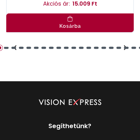
Akciós ár:
15.009 Ft
Kosárba
Segíthetünk?