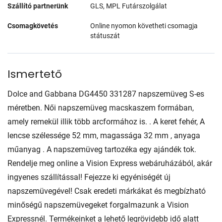
Szállító partnerünk
GLS, MPL Futárszolgálat
Csomagkövetés
Online nyomon követheti csomagja
státuszát
Ismertető
Dolce and Gabbana DG4450 331287 napszemüveg S-es
méretben. Női napszemüveg macskaszem formában,
amely remekül illik több arcformához is. . A keret fehér, A
lencse szélessége 52 mm, magassága 32 mm , anyaga
műanyag . A napszemüveg tartozéka egy ajándék tok.
Rendelje meg online a Vision Express webáruházából, akár
ingyenes szállítással! Fejezze ki egyéniségét új
napszemüvegével! Csak eredeti márkákat és megbízható
minőségű napszemüvegeket forgalmazunk a Vision
Expressnél. Termékeinket a lehető legrövidebb idő alatt