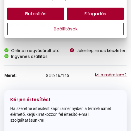
Elutasítás
Elfogadás
99.790 Ft
Ár:
84.822 Ft
Törzsvásárlói ár:
Beállítások
Online megvásárolható
Jelenleg nincs készleten
Ingyenes szállítás
Mi a méretem?
Méret:
S
52/16/145
Kérjen értesítést
Ha szeretne értesítést kapni amennyiben a termék ismét
elérhető, kérjük iratkozzon fel értesítő e-mail
szolgáltatásunkra!