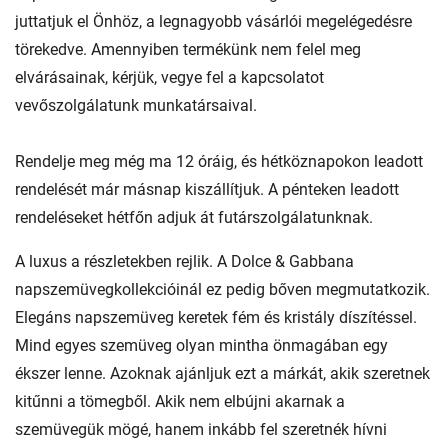
juttatjuk el Önhöz, a legnagyobb vásárlói megelégedésre
törekedve. Amennyiben termékünk nem felel meg
elvárásainak, kérjük, vegye fel a kapcsolatot
vevőszolgálatunk munkatársaival.
Rendelje meg még ma 12 óráig, és hétköznapokon leadott
rendelését már másnap kiszállítjuk. A pénteken leadott
rendeléseket hétfőn adjuk át futárszolgálatunknak.
A luxus a részletekben rejlik. A Dolce & Gabbana
napszemüvegkollekcióinál ez pedig bőven megmutatkozik.
Elegáns napszemüveg keretek fém és kristály díszítéssel.
Mind egyes szemüveg olyan mintha önmagában egy
ékszer lenne. Azoknak ajánljuk ezt a márkát, akik szeretnek
kitűnni a tömegből. Akik nem elbújni akarnak a
szemüvegük mögé, hanem inkább fel szeretnék hívni