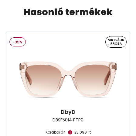
Hasonló termékek
VIRTUÁLIS
-35%
PRÓBA
DbyD
DBSF5014 PTP0
Korábbi ár:
23.090 Ft