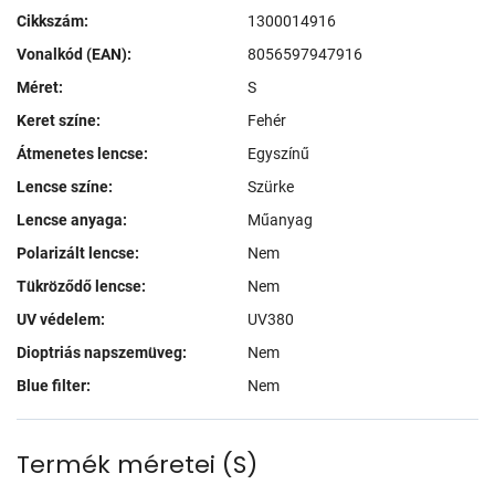
Cikkszám:
1300014916
Vonalkód (EAN):
8056597947916
Méret:
S
Keret színe:
Fehér
Átmenetes lencse:
Egyszínű
Lencse színe:
Szürke
Lencse anyaga:
Műanyag
Polarizált lencse:
Nem
Tükröződő lencse:
Nem
UV védelem:
UV380
Dioptriás napszemüveg:
Nem
Blue filter:
Nem
Termék méretei
(
S
)