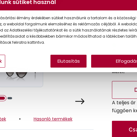
unk sütiket használ
Ár:
ásárlási élmény érdekében sütiket használunk a tartalom és a közösségi 
Törzsvásárlói
z, a weboldal forgalmunk elemzéséhez és reklámozás céljából. A webold
 az Adatkezelési tájékoztatónkat és a sütik használatának részletes leírás
eállításaidat a későbbiekben bármikor módosíthatod a láblécben találh
tások feliratra kattintva.
Online 
Ingyenes
k
Elutasítás
Elfogadá
Méret:
A teljes á
függően k
tek
Hasonló termékek
Cs