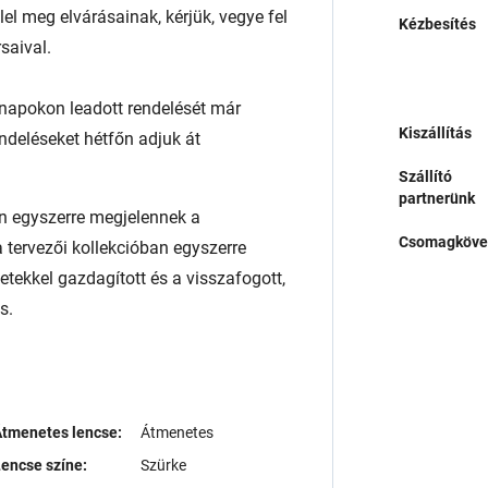
l meg elvárásainak, kérjük, vegye fel
Kézbesítés
saival.
napokon leadott rendelését már
Kiszállítás
endeléseket hétfőn adjuk át
Szállító
partnerünk
n egyszerre megjelennek a
Csomagköve
 tervezői kollekcióban egyszerre
tekkel gazdagított és a visszafogott,
s.
tmenetes lencse:
Átmenetes
encse színe:
Szürke