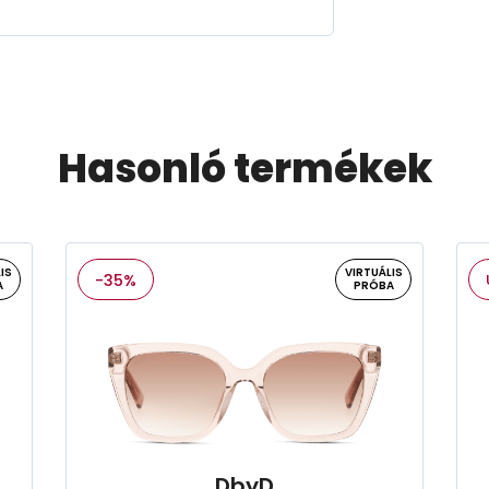
Hasonló termékek
IS
VIRTUÁLIS
-35%
A
PRÓBA
DbyD