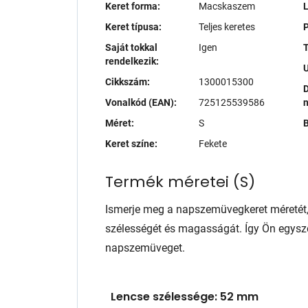
Keret forma:
Macskaszem
Keret típusa:
Teljes keretes
P
Saját tokkal
Igen
T
rendelkezik:
Cikkszám:
1300015300
D
Vonalkód (EAN):
725125539586
Méret:
S
B
Keret színe:
Fekete
Termék méretei
(
S
)
Ismerje meg a napszemüvegkeret méretét
szélességét és magasságát. Így Ön egysze
napszemüveget.
Lencse szélessége: 52 mm