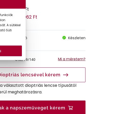
54.190 Ft
funkciók
46.062 Ft
 ár:
alon
át. A sütikkel
ató Süti
megvásárolható
Készleten
 szállítás
s
Mi a méretem?
S
52/19/140
Dioptriás lencsével kérem
r a választott dioptriás lencse típusától
erül meghatározásra.
ak a napszemüveget kérem