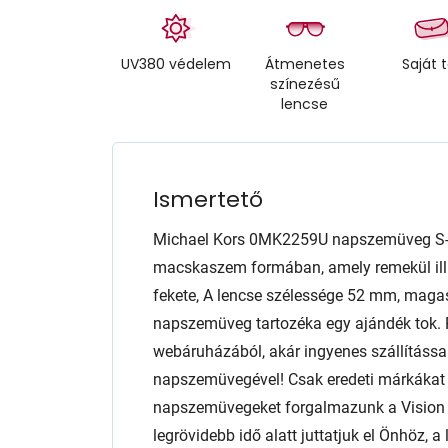
UV380 védelem
Átmenetes
Saját 
színezésű
lencse
Ismertető
Michael Kors 0MK2259U napszemüveg S-
macskaszem formában, amely remekül illik
fekete, A lencse szélessége 52 mm, mag
napszemüveg tartozéka egy ajándék tok. 
webáruházából, akár ingyenes szállítással
napszemüvegével! Csak eredeti márkáka
napszemüvegeket forgalmazunk a Vision E
legrövidebb idő alatt juttatjuk el Önhöz,