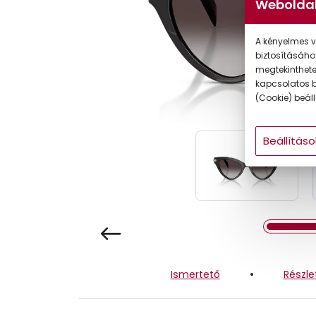
Weboldal
Gyermek
A kényelmes v
biztosításáho
megtekintheted
kapcsolatos b
(Cookie) beállí
Beállításo
Ismertető
Részle