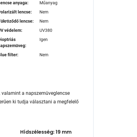
Lencse anyaga:
Műanyag
olarizált lencse:
Nem
ükröződő lencse:
Nem
UV védelem:
UV380
ioptriás
Igen
napszemüveg:
lue filter:
Nem
, valamint a napszemüveglencse
rűen ki tudja választani a megfelelő
Hídszélesség: 19 mm