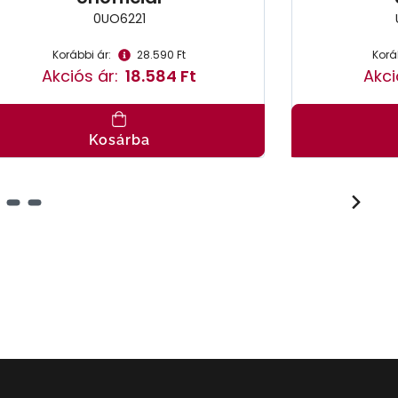
0UO6221
Korábbi ár:
28.590 Ft
Korá
Akciós ár:
18.584 Ft
Akci
Kosárba