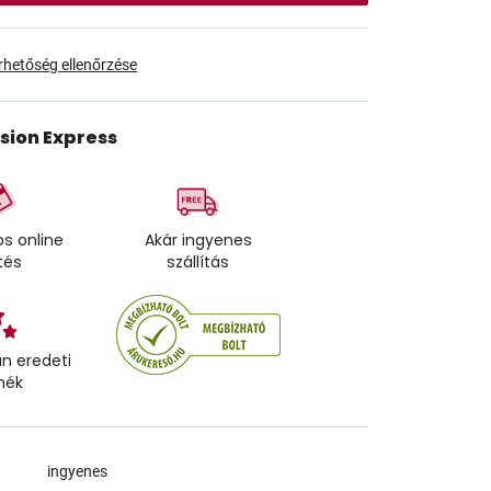
érhetőség ellenőrzése
ision Express
s online
Akár ingyenes
tés
szállítás
n eredeti
mék
a
ingyenes