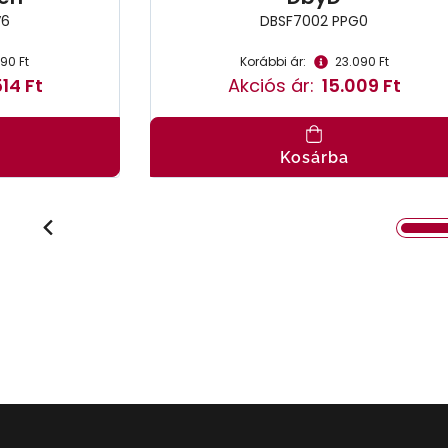
V6
DBSF7002 PPG0
190 Ft
Korábbi ár:
23.090 Ft
14 Ft
Akciós ár:
15.009 Ft
Kosárba