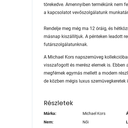
törekedve. Amennyiben termékünk nem fele
a kapcsolatot vevőszolgálatunk munkatár
Rendelje meg még ma 12 óráig, és hétköz
másnap kiszállítjuk. A pénteken leadott r
futárszolgálatunknak.
A Michael Kors napszemüveg kollekcióba
visszafogott és merész elemek is. Ebben a
megférnek egymás mellett a modern részle
de közben mégis luxus szemüvegkeretek i
Részletek
Márka:
Michael Kors
Á
Nem:
Női
L