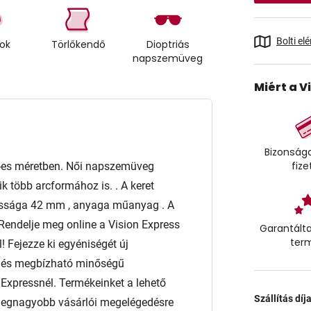
Bolti el
tok
Törlőkendő
Dioptriás
napszemüveg
Miért a V
Bizonságo
fize
es méretben. Női napszemüveg
 több arcformához is. . A keret
assága 42 mm , anyaga műanyag . A
Rendelje meg online a Vision Express
Garantálta
ter
! Fejezze ki egyéniségét új
t és megbízható minőségű
xpressnél. Termékeinket a lehető
Szállítás díj
 a legnagyobb vásárlói megelégedésre