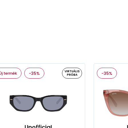
VIRTUÁLIS
Új termék
-35%
-35%
PRÓBA
Unofficial