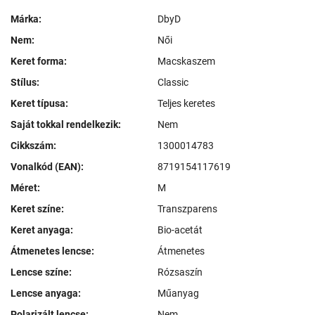
Márka:
DbyD
Nem:
Női
Keret forma:
Macskaszem
Stílus:
Classic
Keret típusa:
Teljes keretes
Saját tokkal rendelkezik:
Nem
Cikkszám:
1300014783
Vonalkód (EAN):
8719154117619
Méret:
M
Keret színe:
Transzparens
Keret anyaga:
Bio-acetát
Átmenetes lencse:
Átmenetes
Lencse színe:
Rózsaszín
Lencse anyaga:
Műanyag
Polarizált lencse:
Nem