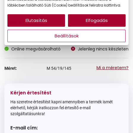
láblécben található Süti (Cookie) beállítások feliratra kattintva.
23.090 Ft
Korábbi ár:
15.009 Ft
Elutasítás
Elfogadás
Akciós ár:
Beállítások
Online megvásárolható
Jelenleg nincs készleten
Mi a méretem?
Méret:
M
54/19/145
Kérjen értesítést
Ha szeretne értesítést kapni amennyiben a termék ismét
elérhető, kérjük iratkozzon fel értesítő e-mail
szolgáltatásunkra!
E-mail cím: