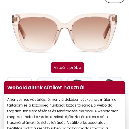
Virtuális próba
Weboldalunk sütiket használ
A kényelmes vásárlási élmény érdekében sütiket használunk a
tartalom és a közösségi funkciók biztosításához, a weboldal
forgalmunk elemzéséhez és reklámozás céljából. A weboldalon
megtekintheted az Adatkezelési tájékoztatónkat és a sütik
-35%
használatának részletes leírását. A sütikkel kapcsolatos
beállításaidat a későbbiekben bármikor módosíthatod a