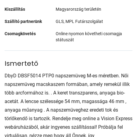
Kiszállítás
Magyarország területén
Szállító partnerünk
GLS, MPL Futárszolgálat
Csomagkövetés
Online nyomon követheti csomagja
státuszát
Ismertető
DbyD DBSF5014 PTP0 napszemüveg M-es méretben. Női
napszemüveg macskaszem formában, amely remekül illik
több arcformához is. . A keret transzparens, anyaga bio-
acetát. A lencse szélessége 54 mm, magassága 46 mm ,
anyaga műanyag . A napszemüveghez eredeti tok és
törlőkendő is tartozik. Rendelje meg online a Vision Express
webáruházából, akár ingyenes szállítással! Próbálja fel
virtuálisan, nézze meg hogy áll Önnek, így