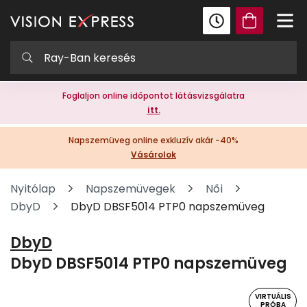
Foglaljon online időpontot látásvizsgálatra
itt.
Napszemüveg online exkluzív akár -40%
Vásárolok
Nyitólap
Napszemüvegek
Női
DbyD
DbyD DBSF5014 PTP0 napszemüveg
DbyD
DbyD DBSF5014 PTP0 napszemüveg
VIRTUÁLIS
PRÓBA