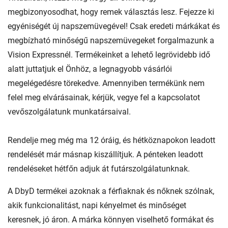
megbizonyosodhat, hogy remek választás lesz. Fejezze ki
egyéniségét új napszemüvegével! Csak eredeti márkákat és
megbízható minőségű napszemüvegeket forgalmazunk a
Vision Expressnél. Termékeinket a lehető legrövidebb idő
alatt juttatjuk el Önhöz, a legnagyobb vásárlói
megelégedésre törekedve. Amennyiben termékünk nem
felel meg elvárásainak, kérjük, vegye fel a kapcsolatot
vevőszolgálatunk munkatársaival.
Rendelje meg még ma 12 óráig, és hétköznapokon leadott
rendelését már másnap kiszállítjuk. A pénteken leadott
rendeléseket hétfőn adjuk át futárszolgálatunknak.
A DbyD termékei azoknak a férfiaknak és nőknek szólnak,
akik funkcionalitást, napi kényelmet és minőséget
keresnek, jó áron. A márka könnyen viselhető formákat és