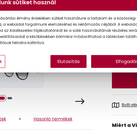
Ár:
unk sütiket használ
Törzsvásárlói
ásárlási élmény érdekében sütiket használunk a tartalom és a közösségi 
z, a weboldal forgalmunk elemzéséhez és reklámozás céljából. A webold
 az Adatkezelési tájékoztatónkat és a sütik használatának részletes leírás
Online 
eállításaidat a későbbiekben bármikor módosíthatod a láblécben találh
Ingyenes
tások feliratra kattintva.
k
Elutasítás
Elfogadá
Méret:
Bolti el
tek
Hasonló termékek
Miért a V