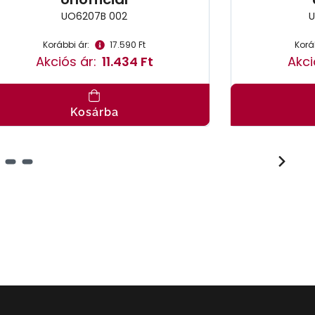
UO6207B 002
U
Korábbi ár:
17.590 Ft
Korá
Akciós ár:
11.434 Ft
Akci
Kosárba