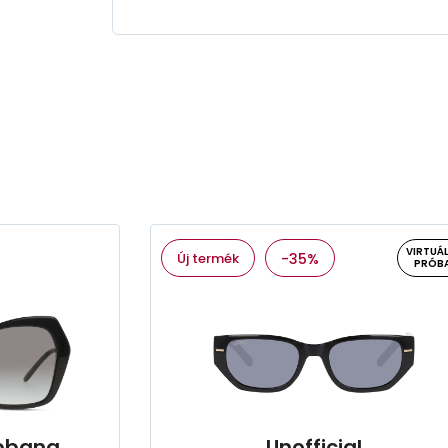
VIRTUÁL
Új termék
-35%
PRÓB
bbana
Unofficial