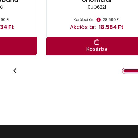
8G
0UO6221
890 Ft
Korábbi ár:
28.590 Ft
34 Ft
Akciós ár:
18.584 Ft
Kosárba