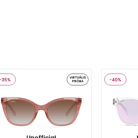
VIRTUÁLIS
-35%
-40%
PRÓBA
Unofficial