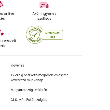
s online
Akár ingyenes
tés
szállítás
n eredeti
mék
a
ingyenes
12 óráig beérkező megrendelés esetén
következő munkanap
Magyarország területén
GLS, MPL Futárszolgálat