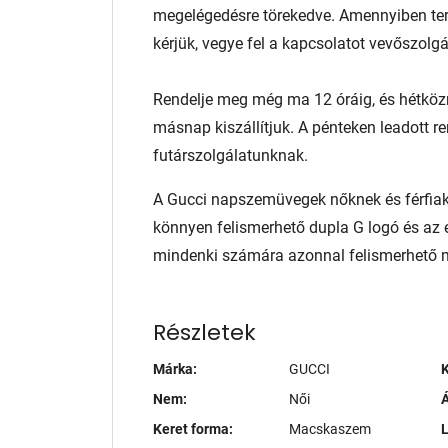
megelégedésre törekedve. Amennyiben te
kérjük, vegye fel a kapcsolatot vevőszolg
Rendelje meg még ma 12 óráig, és hétköz
másnap kiszállítjuk. A pénteken leadott r
futárszolgálatunknak.
A Gucci napszemüvegek nőknek és férfiakn
könnyen felismerhető dupla G logó és az 
mindenki számára azonnal felismerhető m
Részletek
Márka:
GUCCI
K
Nem:
Női
Á
Keret forma:
Macskaszem
L