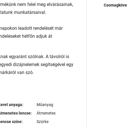
rmékünk nem felel meg elvárásainak,
Csomagköve
álatunk munkatársaival.
napokon leadott rendelését már
endeléseket hétfőn adjuk át
ak egyaránt szólnak. A távolról is
egyedi dizájnelemek segítségével egy
árkáról van szó.
eret anyaga:
Műanyag
tmenetes lencse:
Átmenetes
encse színe:
Szürke