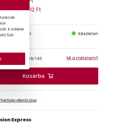
71.190 Ft
60.512 Ft
 ár:
funkciók
alon
át. A sütikkel
megvásárolható
Készleten
ató Süti
 szállítás
Mi a méretem?
s
M
56/18/145
Kosárba
érhetőség ellenőrzése
ision Express