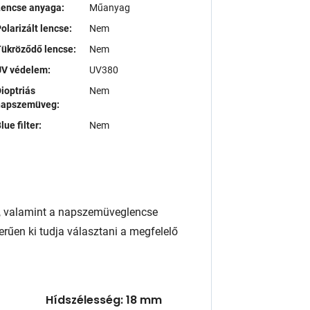
Lencse anyaga:
Műanyag
olarizált lencse:
Nem
ükröződő lencse:
Nem
UV védelem:
UV380
ioptriás
Nem
napszemüveg:
lue filter:
Nem
, valamint a napszemüveglencse
rűen ki tudja választani a megfelelő
Hídszélesség: 18 mm