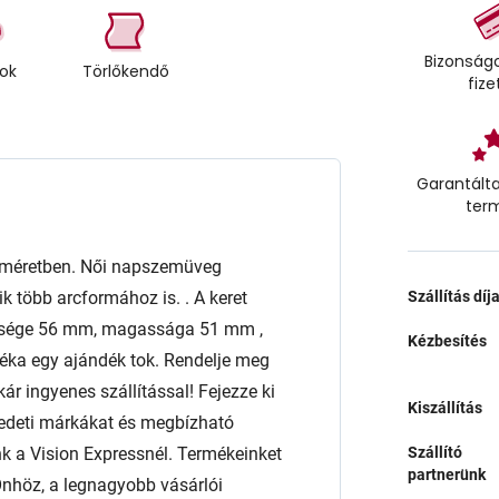
Bizonságo
tok
Törlőkendő
fize
Garantálta
ter
méretben. Női napszemüveg
 több arcformához is. . A keret
Szállítás díj
essége 56 mm, magassága 51 mm ,
Kézbesítés
ka egy ajándék tok. Rendelje meg
ár ingyenes szállítással! Fejezze ki
Kiszállítás
edeti márkákat és megbízható
a Vision Expressnél. Termékeinket
Szállító
partnerünk
l Önhöz, a legnagyobb vásárlói