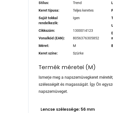
Stílus:
Trend
Keret típusa:
Teljes keretes
P
Saját tokkal
Igen
T
rendelkezik:
Cikkszám:
1300014123
D
Vonalkód (EAN):
8056376305852
Méret:
M
B
Keret színe:
Szürke
Termék méretei
(
M
)
Ismerje meg a napszemüvegkeret méretét
szélességét és magasságát. Így Ön egysze
napszemüveget.
Lencse szélessége: 56 mm