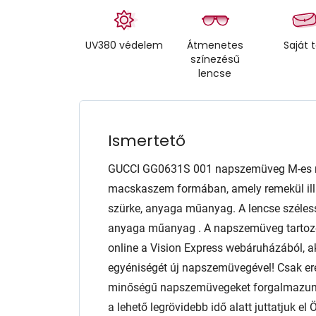
UV380 védelem
Átmenetes
Saját 
színezésű
lencse
Ismertető
GUCCI GG0631S 001 napszemüveg M-es 
macskaszem formában, amely remekül illik
szürke, anyaga műanyag. A lencse szél
anyaga műanyag . A napszemüveg tartozé
online a Vision Express webáruházából, ak
egyéniségét új napszemüvegével! Csak er
minőségű napszemüvegeket forgalmazunk 
a lehető legrövidebb idő alatt juttatjuk e