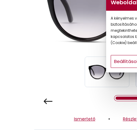
Weboldal
Gyermek
A kényelmes v
biztosításáho
megtekintheted
kapcsolatos b
(Cookie) beállí
Beállításo
Ismertető
Részle