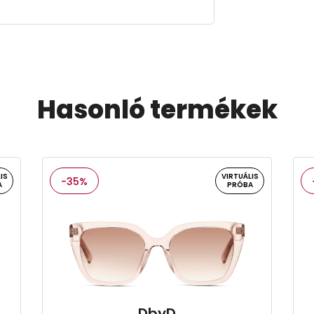
Hasonló termékek
IS
VIRTUÁLIS
-35%
A
PRÓBA
DbyD