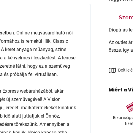
Szem
Dioptriás le
tben. Online megvásárolható női
ormához is remekül illik. Classic
Az outlet 
al. A keret anyaga műanyag, színe
össze, így 
ja a kényelmes illeszkedést. A lencse
retné látni, hogy ez a szemüveg
Bolti el
és próbálja fel virtuálisan.
Miért a V
n Express webáruházából, akár
égét új szemüvegével! A Vision
ű, eredeti márkatermékeket kínálunk.
 idő alatt juttatjuk el Önhöz,
Bizonságo
fize
edésre törekszünk. Amennyiben a
ainak, kérjük, lépjen kapcsolatba