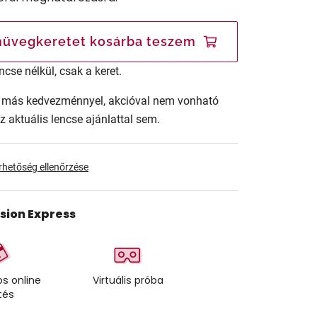
üvegkeretet kosárba teszem
ncse nélkül, csak a keret.
ár más kedvezménnyel, akcióval nem vonható
az aktuális lencse ajánlattal sem.
érhetőség ellenőrzése
ision Express
s online
Virtuális próba
tés