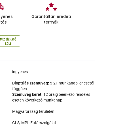
gyenes
Garantáltan eredeti
ítás
termék
a
ingyenes
Dioptriás szemüveg:
5-21 munkanap lencsétől
függően
Szemüveg keret:
12 óráig beérkező rendelés
esetén következő munkanap
Magyarország területén
GLS, MPL Futárszolgálat