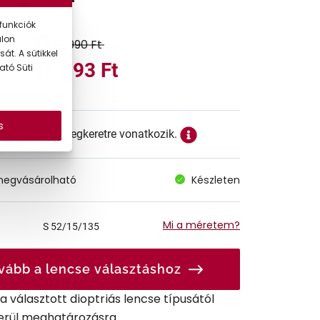
funkciók
alon
22.990 Ft
át. A sütikkel
16.093 Ft
ató Süti
s
ett ár a szemüvegkeretre vonatkozik.
megvásárolható
Készleten
Mi a méretem?
S
52/15/135
vább a lencse választáshoz
r a választott dioptriás lencse típusától
erül meghatározásra.