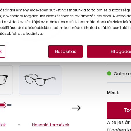
ásárlási élmény érdekében sütiket használunk a tartalom és a közösségi 
z, a weboldal forgalmunk elemzéséhez és reklámozás céljából. A webold
Korábbi ár:
 az Adatkezelési tájékoztatónkat és a sütik használatának részletes leírás
eállításaidat a későbbiekben bármikor módosíthatod a láblécben találh
Akciós ár:
tások feliratra kattintva.
k
Elutasítás
Elfogadá
A feltűntet
Online 
Méret:
To
A teljes á
tek
Hasonló termékek
függően k