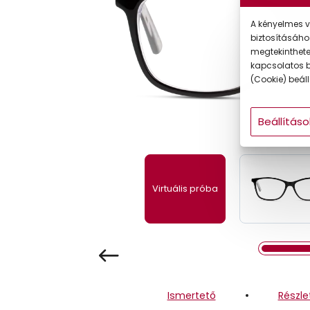
Gyermek
A kényelmes v
biztosításáho
megtekintheted
kapcsolatos b
(Cookie) beállí
Beállításo
Virtuális próba
Ismertető
Részle