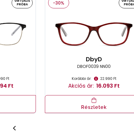
VIRTUÁLIS
VIRTUÁL
-30%
PRÓBA
PRÓB
DbyD
DBOF0039 NN00
990 Ft
Korábbi ár:
22.990 Ft
94 Ft
Akciós ár:
16.093 Ft
Részletek