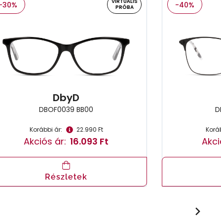
VIRTUÁLIS
-30%
-40%
PRÓBA
DbyD
DBOF0039 BB00
D
Korábbi ár:
22.990 Ft
Koráb
Akciós ár:
16.093 Ft
Akci
Részletek