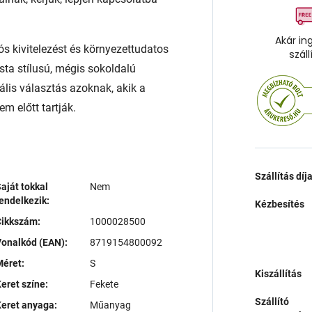
Akár in
ós kivitelezést és környezettudatos
száll
sta stílusú, mégis sokoldalú
ális választás azoknak, akik a
m előtt tartják.
Szállítás díj
aját tokkal
Nem
endelkezik:
Kézbesítés
Cikkszám:
1000028500
onalkód (EAN):
8719154800092
éret:
S
Kiszállítás
eret színe:
Fekete
Szállító
eret anyaga:
Műanyag