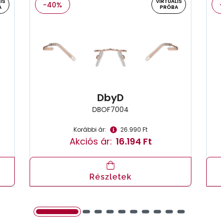
IS
VIRTUÁLIS
-40%
A
PRÓBA
DbyD
DBOF7004
Korábbi ár:
26.990 Ft
Akciós ár:
16.194 Ft
Részletek