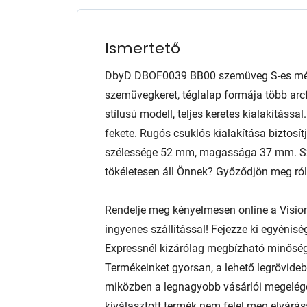
Ismertető
DbyD DBOF0039 BB00 szemüveg S-es mére
szemüvegkeret, téglalap formája több arcf
stílusú modell, teljes keretes kialakításs
fekete. Rugós csuklós kialakítása biztosít
szélessége 52 mm, magassága 37 mm. Sze
tökéletesen áll Önnek? Győződjön meg róla 
Rendelje meg kényelmesen online a Visio
ingyenes szállítással! Fejezze ki egyénis
Expressnél kizárólag megbízható minőség
Termékeinket gyorsan, a lehető legrövidebb
miközben a legnagyobb vásárlói megelég
kiválasztott termék nem felel meg elvárás