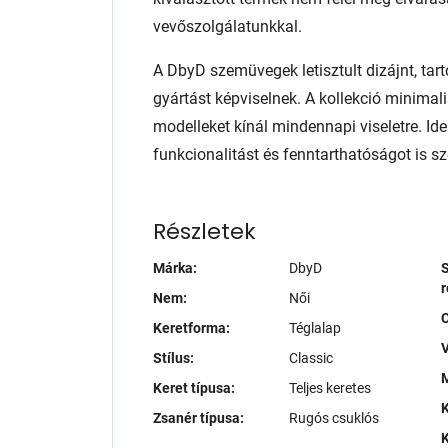
vevőszolgálatunkkal.
A DbyD szemüvegek letisztult dizájnt, tart
gyártást képviselnek. A kollekció minimali
modelleket kínál mindennapi viseletre. Ide
funkcionalitást és fenntarthatóságot is sze
Részletek
Márka:
DbyD
S
r
Nem:
Női
Keretforma:
Téglalap
V
Stílus:
Classic
M
Keret típusa:
Teljes keretes
K
Zsanér típusa:
Rugós csuklós
K