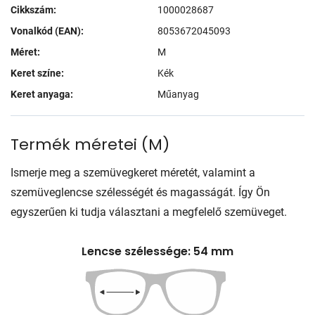
Cikkszám:
1000028687
Vonalkód (EAN):
8053672045093
Méret:
M
Keret színe:
Kék
Keret anyaga:
Műanyag
Termék méretei
(
M
)
Ismerje meg a szemüvegkeret méretét, valamint a
szemüveglencse szélességét és magasságát. Így Ön
egyszerűen ki tudja választani a megfelelő szemüveget.
Lencse szélessége: 54 mm