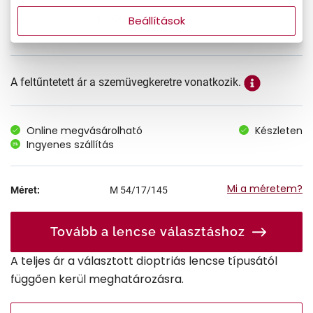
41.990 Ft
Beállítások
Ár:
A feltűntetett ár a szemüvegkeretre vonatkozik.
Online megvásárolható
Készleten
Ingyenes szállítás
Mi a méretem?
Méret:
M
54/17/145
Tovább a lencse választáshoz
A teljes ár a választott dioptriás lencse típusától
függően kerül meghatározásra.