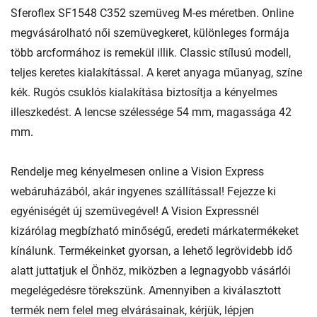
Sferoflex SF1548 C352 szemüveg M-es méretben. Online
megvásárolható női szemüvegkeret, különleges formája
több arcformához is remekül illik. Classic stílusú modell,
teljes keretes kialakítással. A keret anyaga műanyag, színe
kék. Rugós csuklós kialakítása biztosítja a kényelmes
illeszkedést. A lencse szélessége 54 mm, magassága 42
mm.
Rendelje meg kényelmesen online a Vision Express
webáruházából, akár ingyenes szállítással! Fejezze ki
egyéniségét új szemüvegével! A Vision Expressnél
kizárólag megbízható minőségű, eredeti márkatermékeket
kínálunk. Termékeinket gyorsan, a lehető legrövidebb idő
alatt juttatjuk el Önhöz, miközben a legnagyobb vásárlói
megelégedésre törekszünk. Amennyiben a kiválasztott
termék nem felel meg elvárásainak, kérjük, lépjen