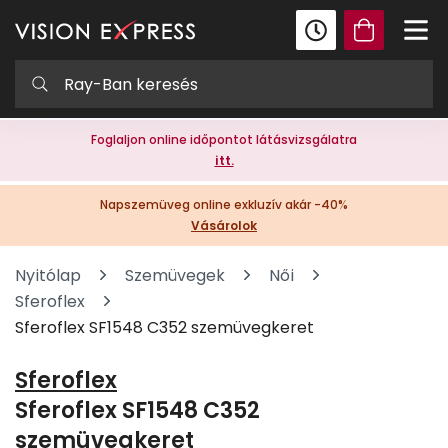
Foglaljon online időpontot látásvizsgálatra
itt.
Napszemüveg online exkluzív akár -40%
Vásárolok
Nyitólap
Szemüvegek
Női
Sferoflex
Sferoflex SF1548 C352 szemüvegkeret
Sferoflex
Sferoflex SF1548 C352
szemüvegkeret