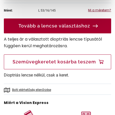
Mi a méretem?
Méret:
L
53/16/145
Tovább a lencse választáshoz
A teljes ár a választott dioptriás lencse típusától
függően kerül meghatározásra.
Szemüvegkeretet kosárba teszem
Dioptriás lencse nélkül, csak a keret.
Bolti elérhetőség ellenőrzése
Miért a Vision Express