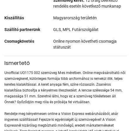
Szemüveg keret:
12 óráig beérkező
rendelés esetén következő munkanap
Kiszállítás
Magyarország területén
Szállító partnerünk
GLS, MPL Futárszolgálat
Csomagkövetés
Online nyomon követheti csomagja
státuszát
Ismertető
Unofficial UO1175 002 szemüveg M-es méretben. Online megvásárolható női
szemüvegkeret, különleges formája több arcformához is remekül illik. teljes
keretes kialakítással. A keret anyaga fém, színe rózsaszín. Zsanéros
kialakítása biztosítja a kényelmes illeszkedést. A lencse szélessége 54 mm,
magassága 51 mm. Szeretné látni, hogy ez a szemüveg tökéletesen áll
Önnek? Győződjön meg róla és próbálja fel virtuálisan.
Rendelje meg kényelmesen online a Vision Express webáruházából, akár
ingyenes szállítással! Fejezze ki egyéniségét új szemüvegével! A Vision
Expressnél kizárólag megbízható minőségű, eredeti márkatermékeket